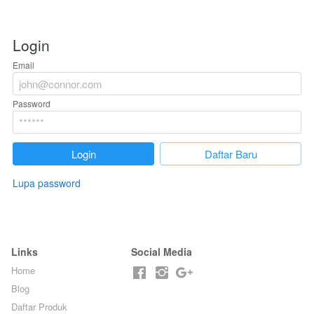
Login
Email
Password
`
Login
`
Daftar Baru
Lupa password
Links
Social Media
Home
Blog
Daftar Produk