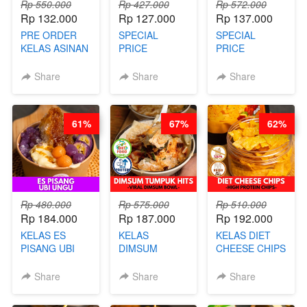
Rp 550.000
Rp 427.000
Rp 572.000
Rp 132.000
Rp 127.000
Rp 137.000
PRE ORDER
SPECIAL
SPECIAL
KELAS ASINAN
PRICE
PRICE
CERI VIRAL -
RELAUNCHING
RELAUNCHING
BY CHEF DITA
KELAS KOPI &
KELAS CAKWE
Share
Share
Share
(TAYANG 9
TEH TARIK ALA
& KUE BANTAL
AGUSTUS)
KOPITIAM BY
- BY CHEF
BARISTA
DITA
61%
67%
62%
ARISUDANA
(TANGGAL 04
(TANGGAL 04
AGS HARGA
AGS HARGA
NAIK! )
NAIK! )
Rp 480.000
Rp 575.000
Rp 510.000
Rp 184.000
Rp 187.000
Rp 192.000
KELAS ES
KELAS
KELAS DIET
PISANG UBI
DIMSUM
CHEESE CHIPS
UNGU - BY
TUMPUK HITS
- HIGH
CHEF DITA
- VIRAL
PROTEIN
Share
Share
Share
DIMSUM BOWL
CHIPS -BY
- BY CHEF
CHEF DITA