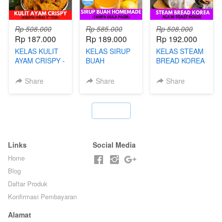
Rp 508.000
Rp 585.000
Rp 508.000
Rp 187.000
Rp 189.000
Rp 192.000
KELAS KULIT
KELAS SIRUP
KELAS STEAM
AYAM CRISPY -
BUAH
BREAD KOREA
KERIPIK VIRAL
HOMEMADE -
- ALA M-TOAST
T**TOK - BY
TANPA GULA
HOUSE - BY
Share
Share
Share
CHEF DITA
PASIR - BY
CHEF DITA
BARISTA
ARISUDANA
`
Links
Social Media
Home
Blog
Daftar Produk
Konfirmasi Pembayaran
Alamat