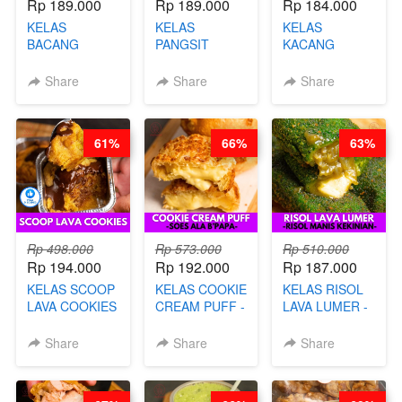
Rp 189.000
Rp 189.000
Rp 184.000
KELAS
KELAS
KELAS
BACANG
PANGSIT
KACANG
KETAN HALAL -
GORENG -
TELUR KRIBO -
PREMIUM
LENGKAP
KACANG
Share
Share
Share
AYAM & SAPI -
DENGAN
DISCO -BY
BY CHEF DITA
KULIT
CHEF DITA
PANGSIT -BY
61%
66%
63%
CHEF DITA
Rp 498.000
Rp 573.000
Rp 510.000
Rp 194.000
Rp 192.000
Rp 187.000
KELAS SCOOP
KELAS COOKIE
KELAS RISOL
LAVA COOKIES
CREAM PUFF -
LAVA LUMER -
-BY CHEF DITA
SOES ALA
RISOL MANIS
B’PAPA-BY
KEKINIAN-BY
Share
Share
Share
CHEF DITA
CHEF DITA