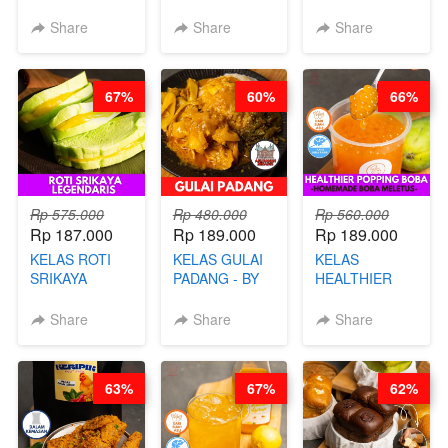
GULUNG - BY
BAKAR ALA
JADUL ALA
CHEF DITA
TAIWAN -
HOL**ND -
Share
Share
Share
TAIWAN
PUDING
STREET
KLASIK
FOOD- BY
LEGENDARIS -
67%
60%
66%
CHEF
BY CHEF DITA
STEPHANIE
Rp 575.000
Rp 480.000
Rp 560.000
Rp 187.000
Rp 189.000
Rp 189.000
KELAS ROTI
KELAS GULAI
KELAS
SRIKAYA
PADANG - BY
HEALTHIER
LEGENDARIS -
FOODIES
POPPING
BY CHEF DITA
NADIA
BOBA -
Share
Share
Share
HOMEMADE
BOBA
MELETUS - BY
63%
67%
62%
BARISTA ARI