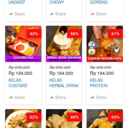
UNGKEP
CHEWY
GORENG
DALAM
COOKIE -
ORIENTAL -
KEMASAN - BY
VIRAL
CHINESE WOK
Share
Share
Share
CHEF
DUJJONKU 주
HEI FRIED
STEPHANIE
쏜쿠 - BY CHEF
RICE - BY
DITA
CHEF
63%
66%
61%
STEPHANIE
Rp 538.000
Rp 580.000
Rp 498.000
Rp 194.000
Rp 194.000
Rp 194.000
KELAS
KELAS
KELAS
CUSTARD
HERBAL DRINK
PROTEIN
PAO- FROZEN
KEKINIAN -
CHICKEN
STEAM BUN
RADANG &
CHIPS -
Share
Share
Share
BENTUK
BAPIL
KERIPIK
BUAH- BY
FIGHTER - BY
DAGING AYAM
CHEF DITA
BARISTA
RENDAH
62%
69%
63%
ARISUDANA
KALORI
GLUTEN FREE