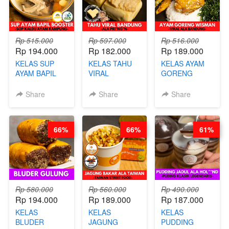
BY CHEF DITA
Rp 515.000
Rp 597.000
Rp 516.000
Rp 194.000
Rp 182.000
Rp 189.000
KELAS SUP
KELAS TAHU
KELAS AYAM
AYAM BAPIL
VIRAL
GORENG
BOOSTER -
BANDUNG -
WISMAN -
SOP KALDU
ALA PRI*NG*N
VIRAL ALA
Share
Share
Share
AYAM
- BY CHEF
BANDUNG- BY
KAMPUNG - BY
DITA
CHEF
CHEF
STEPHANIE
66%
66%
61%
STEPHANIE
Rp 580.000
Rp 560.000
Rp 490.000
Rp 194.000
Rp 189.000
Rp 187.000
KELAS
KELAS
KELAS
BLUDER
JAGUNG
PUDDING