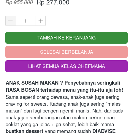
Rp 277.000
Rp 955.000
TAMBAH KE KERANJANG
`
SELESAI BERBELANJA
`
LIHAT SEMUA KELAS CHEFMAMA
`
ANAK SUSAH MAKAN ? Penyebabnya seringkali 
RASA BOSAN terhadap menu yang itu-itu aja loh!
Sama seperti orang dewasa, anak-anak juga sering 
craving for sweets. Kadang anak juga sering "males 
makan" dan lagi pengen ngemil manis. Nah, daripada 
anak jajan sembarangan atau makan permen dan 
coklat yang ga jelas + ga sehat, lebih baik mama 
 yang memang sudah 
buatkan dessert
DIADVISE 