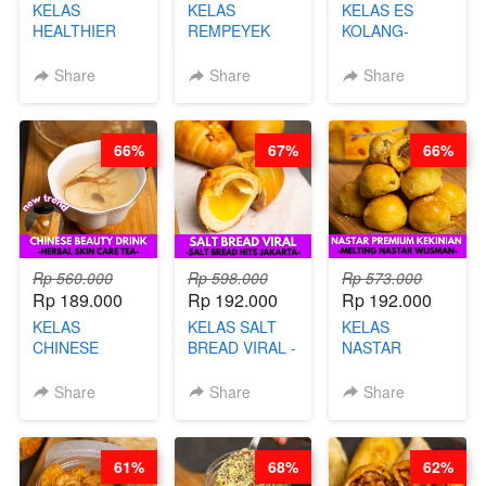
KELAS
KELAS
KELAS ES
HEALTHIER
REMPEYEK
KOLANG-
CHIPS -
DALAM
KALING SEHAT
KERIPIK
KEMASAN - BY
- TANPA SIRUP
Share
Share
Share
SINGKONG &
CHEF DITA
& GULA PASIR-
UBI PREMIUM-
BY CHEF DITA
BY CHEF DITA
66%
67%
66%
Rp 560.000
Rp 598.000
Rp 573.000
Rp 189.000
Rp 192.000
Rp 192.000
KELAS
KELAS SALT
KELAS
CHINESE
BREAD VIRAL -
NASTAR
BEAUTY DRINK
SALT BREAD
PREMIUM
- HERBAL SKIN
HITS JAKARTA
KEKINIAN -
Share
Share
Share
CARE TEA - BY
- BY CHEF
MELTING
BARISTA
DITA
NASTAR
ARISUDANA
WIJSMAN- BY
61%
68%
62%
CHEF DITA