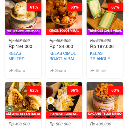
STEPHANIE
61%
63%
67%
Rp 498.000
Rp 498.000
Rp 575.000
Rp 194.000
Rp 184.000
Rp 187.000
KELAS
KELAS CIMOL
KELAS
MELTED
BOJOT VIRAL -
TRIANGLE
BURNT
CIMOL VIRAL
CAKE VIRAL -
CHEESECAKE -
BLOK M -BY
CAKE BOLU
Share
Share
Share
VIRAL
CHEF DITA
ALA OB*LAB -
CHEESECAKE
(TAYANG 29
BY CHEF DITA
DALAM
JUNI)
62%
66%
63%
KALENG-BY
CHEF DITA
Rp 498.000
Rp 560.000
Rp 498.000