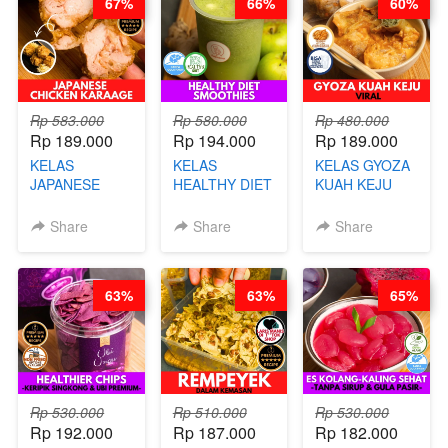
67%
66%
60%
Rp 583.000
Rp 580.000
Rp 480.000
Rp 189.000
Rp 194.000
Rp 189.000
KELAS
KELAS
KELAS GYOZA
JAPANESE
HEALTHY DIET
KUAH KEJU
CHICKEN
SMOOTHIES -
VIRAL - BY
KARAAGE - BY
BY BARISTA
CHEF DITA
Share
Share
Share
CHEF
ARISUDANA
STEPHANIE
63%
63%
65%
Rp 530.000
Rp 510.000
Rp 530.000
Rp 192.000
Rp 187.000
Rp 182.000