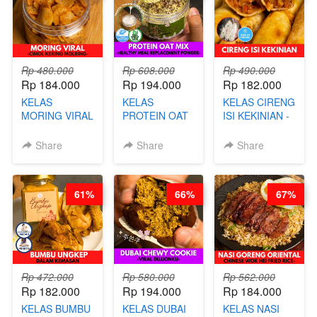
Rp 480.000
Rp 608.000
Rp 490.000
Rp 184.000
Rp 194.000
Rp 182.000
KELAS
KELAS
KELAS CIRENG
MORING VIRAL
PROTEIN OAT
ISI KEKINIAN -
- CIMOL
MIX - HEALTHY
BY CHEF DITA
KERING
MEAL
Share
Share
Share
MOLRING - BY
REPLACEMENT
CHEF DITA
POWDER - BY
BARISTA
61%
66%
67%
ARISUDANA
Rp 472.000
Rp 580.000
Rp 562.000
Rp 182.000
Rp 194.000
Rp 184.000
KELAS BUMBU
KELAS DUBAI
KELAS NASI