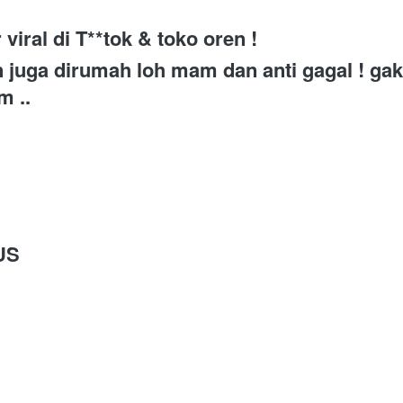
viral di T**tok & toko oren ! 
juga dirumah loh mam dan anti gagal ! gak 
m ..
US