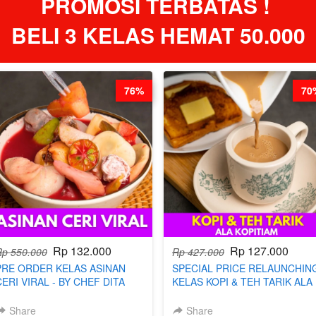
PROMOSI TERBATAS ! 
BELI 3 KELAS HEMAT 50.000
76%
70
Rp 132.000
Rp 127.000
Rp 550.000
Rp 427.000
PRE ORDER KELAS ASINAN
SPECIAL PRICE RELAUNCHIN
CERI VIRAL - BY CHEF DITA
KELAS KOPI & TEH TARIK ALA
(TAYANG 9 AGUSTUS)
KOPITIAM BY BARISTA
ARISUDANA (TANGGAL 04 AG
Share
Share