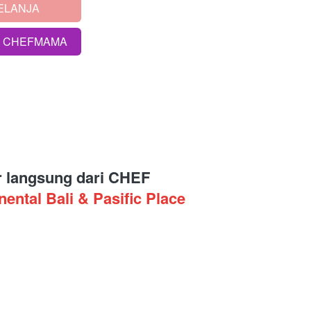
ELANJA
S CHEFMAMA
r langsung dari
 CHEF 
nental Bali & Pasific Place 