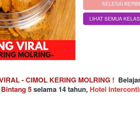
SELESAI BERB
`
LIHAT SEMUA KELA
`
VIRAL - CIMOL KERING MOLRING 
!
Belaja
 Bintang 5
 selama 14 tahun, 
Hotel Interconti