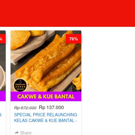
%
76%
Rp 137.000
Rp 572.000
G
SPECIAL PRICE RELAUNCHING
KELAS CAKWE & KUE BANTAL -
BY CHEF DITA (TANGGAL 04
S
AGS HARGA NAIK! )
Share