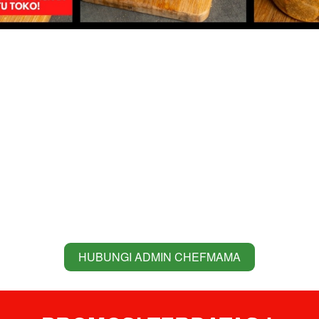
HUBUNGI ADMIN CHEFMAMA
`