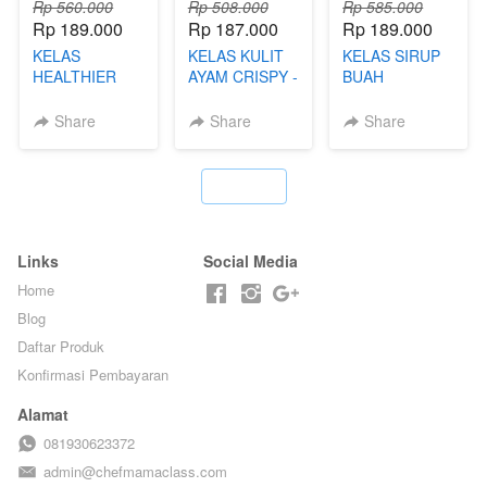
Rp 560.000
Rp 508.000
Rp 585.000
Rp 189.000
Rp 187.000
Rp 189.000
KELAS
KELAS KULIT
KELAS SIRUP
HEALTHIER
AYAM CRISPY -
BUAH
POPPING
KERIPIK VIRAL
HOMEMADE -
BOBA -
T**TOK - BY
TANPA GULA
Share
Share
Share
HOMEMADE
CHEF DITA
PASIR - BY
BOBA
BARISTA
MELETUS - BY
ARISUDANA
`
BARISTA ARI
Links
Social Media
Home
Blog
Daftar Produk
Konfirmasi Pembayaran
Alamat
081930623372
admin@chefmamaclass.com