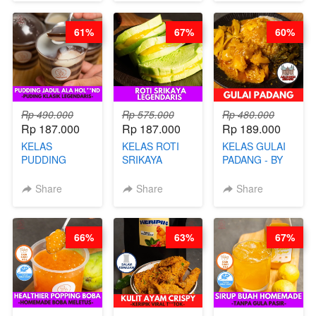
CHEF
STREET
STEPHANIE
FOOD- BY
61%
67%
60%
CHEF
STEPHANIE
Rp 490.000
Rp 575.000
Rp 480.000
Rp 187.000
Rp 187.000
Rp 189.000
KELAS
KELAS ROTI
KELAS GULAI
PUDDING
SRIKAYA
PADANG - BY
JADUL ALA
LEGENDARIS -
FOODIES
HOL**ND -
BY CHEF DITA
NADIA
Share
Share
Share
PUDING
KLASIK
LEGENDARIS -
66%
63%
67%
BY CHEF DITA