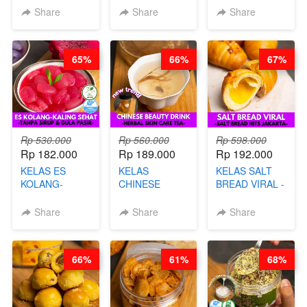
CHEF DITA
KERIPIK
KEMASAN - BY
Share
Share
Share
SINGKONG &
CHEF DITA
UBI PREMIUM-
BY CHEF DITA
65%
66%
67%
Rp 530.000
Rp 560.000
Rp 598.000
Rp 182.000
Rp 189.000
Rp 192.000
KELAS ES
KELAS
KELAS SALT
KOLANG-
CHINESE
BREAD VIRAL -
KALING SEHAT
BEAUTY DRINK
SALT BREAD
- TANPA SIRUP
- HERBAL SKIN
HITS JAKARTA
Share
Share
Share
& GULA PASIR-
CARE TEA - BY
- BY CHEF
BY CHEF DITA
BARISTA
DITA
ARISUDANA
66%
61%
68%