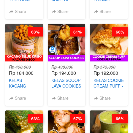
CAKE VIRAL -
KETAN HALAL -
GORENG -
CAKE BOLU
PREMIUM
LENGKAP
Share
Share
Share
ALA OB*LAB -
AYAM & SAPI -
DENGAN
BY CHEF DITA
BY CHEF DITA
KULIT
PANGSIT -BY
63%
61%
66%
CHEF DITA
Rp 498.000
Rp 498.000
Rp 573.000
Rp 184.000
Rp 194.000
Rp 192.000
KELAS
KELAS SCOOP
KELAS COOKIE
KACANG
LAVA COOKIES
CREAM PUFF -
TELUR KRIBO -
-BY CHEF DITA
SOES ALA
KACANG
B’PAPA-BY
Share
Share
Share
DISCO -BY
CHEF DITA
CHEF DITA
63%
67%
66%