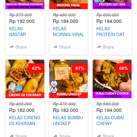
Rp 573.000
Rp 480.000
Rp 608.000
Rp 192.000
Rp 184.000
Rp 194.000
KELAS
KELAS
KELAS
NASTAR
MORING VIRAL
PROTEIN OAT
PREMIUM
- CIMOL
MIX - HEALTHY
KEKINIAN -
KERING
MEAL
Share
Share
Share
MELTING
MOLRING - BY
REPLACEMENT
NASTAR
CHEF DITA
POWDER - BY
WIJSMAN- BY
BARISTA
62%
61%
66%
CHEF DITA
ARISUDANA
Rp 490.000
Rp 472.000
Rp 580.000
Rp 182.000
Rp 182.000
Rp 194.000
KELAS CIRENG
KELAS BUMBU
KELAS DUBAI
ISI KEKINIAN -
UNGKEP
CHEWY
BY CHEF DITA
DALAM
COOKIE -
KEMASAN - BY
VIRAL
Share
Share
Share