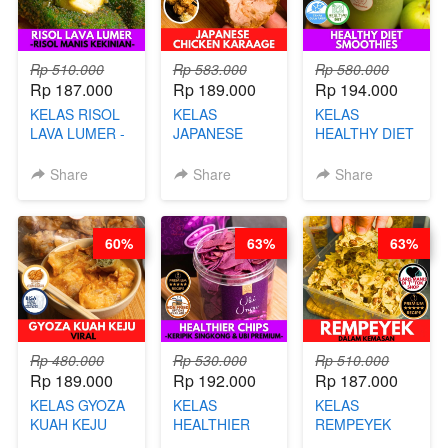
Rp 510.000
Rp 583.000
Rp 580.000
Rp 187.000
Rp 189.000
Rp 194.000
KELAS RISOL
KELAS
KELAS
LAVA LUMER -
JAPANESE
HEALTHY DIET
RISOL MANIS
CHICKEN
SMOOTHIES -
KEKINIAN-BY
KARAAGE - BY
BY BARISTA
Share
Share
Share
CHEF DITA
CHEF
ARISUDANA
STEPHANIE
60%
63%
63%
Rp 480.000
Rp 530.000
Rp 510.000
Rp 189.000
Rp 192.000
Rp 187.000
KELAS GYOZA
KELAS
KELAS
KUAH KEJU
HEALTHIER
REMPEYEK
VIRAL - BY
CHIPS -
DALAM