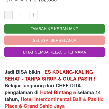
TAMBAH KE KERANJANG
`
SELESAI BERBELANJA
`
LIHAT SEMUA KELAS CHEFMAMA
`
Jadi BISA bikin 
  ES KOLANG-KALING 
SEHAT - TANPA SIRUP & GULA PASIR 
!
Belajar langsung dari
 CHEF DITA 
pengalaman di 
Hotel Bintang 5
 selama 14 
tahun, 
Hotel Intercontinental Bali & Pasific 
Place & Grand Sahid Jaya 