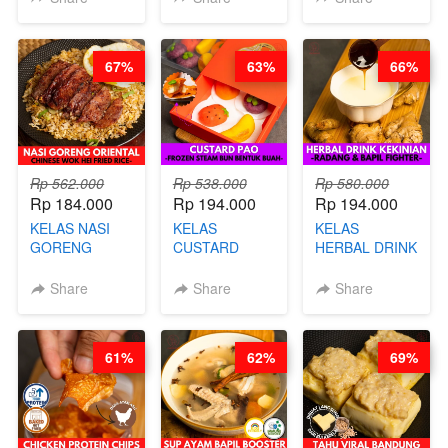
CHEF
DUJJONKU 주
STEPHANIE
쏜쿠 - BY CHEF
DITA
67%
63%
66%
Rp 562.000
Rp 538.000
Rp 580.000
Rp 184.000
Rp 194.000
Rp 194.000
KELAS NASI
KELAS
KELAS
GORENG
CUSTARD
HERBAL DRINK
ORIENTAL -
PAO- FROZEN
KEKINIAN -
CHINESE WOK
STEAM BUN
RADANG &
Share
Share
Share
HEI FRIED
BENTUK
BAPIL
RICE - BY
BUAH- BY
FIGHTER - BY
CHEF
CHEF DITA
BARISTA
61%
62%
69%
STEPHANIE
ARISUDANA