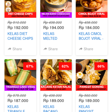
NAIK! )
Rp 510.000
Rp 498.000
Rp 498.000
Rp 192.000
Rp 194.000
Rp 184.000
KELAS DIET
KELAS
KELAS CIMOL
CHEESE CHIPS
MELTED
BOJOT VIRAL -
- HIGH
BURNT
CIMOL VIRAL
PROTEIN
CHEESECAKE -
BLOK M -BY
Share
Share
Share
CHIPS -BY
VIRAL
CHEF DITA
CHEF DITA
CHEESECAKE
(TAYANG 29
DALAM
JUNI)
67%
62%
66%
KALENG-BY
CHEF DITA
Rp 575.000
Rp 498.000
Rp 560.000
Rp 187.000
Rp 189.000
Rp 189.000
KELAS
KELAS
KELAS
TRIANGLE
BACANG
PANGSIT