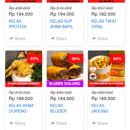
Rp 498.000
Rp 515.000
Rp 597.000
Rp 194.000
Rp 194.000
Rp 182.000
KELAS
KELAS SUP
KELAS TAHU
PROTEIN
AYAM BAPIL
VIRAL
CHICKEN
BOOSTER -
BANDUNG -
CHIPS -
SOP KALDU
ALA PRI*NG*N
Share
Share
Share
KERIPIK
AYAM
- BY CHEF
DAGING AYAM
KAMPUNG - BY
DITA
RENDAH
CHEF
63%
66%
66%
KALORI
STEPHANIE
GLUTEN FREE
BY CHEF DITA
Rp 516.000
Rp 580.000
Rp 560.000
Rp 189.000
Rp 194.000
Rp 189.000
KELAS AYAM
KELAS
KELAS
GORENG
BLUDER
JAGUNG
WISMAN -
GULUNG - BY
BAKAR ALA
VIRAL ALA
CHEF DITA
TAIWAN -
Share
Share
Share
BANDUNG- BY
TAIWAN