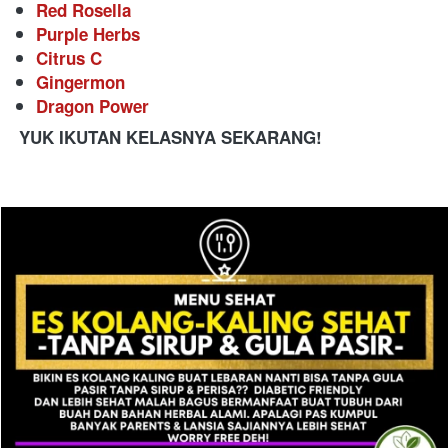
Red Rosella 
Purple Herbs
Citrus C
Gingermon
Dragon Power
YUK IKUTAN KELASNYA SEKARANG!