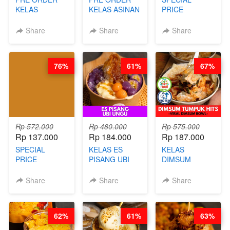
KELAS
KELAS ASINAN
PRICE
LONDON
CERI VIRAL -
RELAUNCHING
LAYER CAKE -
BY CHEF DITA
KELAS KOPI &
Share
Share
Share
VIRAL WITH
(TAYANG 9
TEH TARIK ALA
CHOCOLATE
AGUSTUS)
KOPITIAM BY
SAUCE- BY
BARISTA
76%
61%
67%
CHEF DITA
ARISUDANA
(TAYANG 18
(TANGGAL 10
AGUSTUS)
AGS HARGA
NAIK! )
Rp 572.000
Rp 480.000
Rp 575.000
Rp 137.000
Rp 184.000
Rp 187.000
SPECIAL
KELAS ES
KELAS
PRICE
PISANG UBI
DIMSUM
RELAUNCHING
UNGU - BY
TUMPUK HITS
KELAS CAKWE
CHEF DITA
- VIRAL
Share
Share
Share
& KUE BANTAL
DIMSUM BOWL
- BY CHEF
- BY CHEF
DITA
STEPHANIE
62%
61%
63%
(TANGGAL 10
AGS HARGA