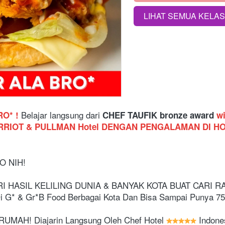
LIHAT SEMUA KELA
`
Belajar langsung dari
O* !
 CHEF TAUFIK bronze award 
w
RIOT & PULLMAN Hotel DENGAN PENGALAMAN DI HOT
O NIH! 
 HASIL KELILING DUNIA & BANYAK KOTA BUAT CARI R
i G* & Gr*B Food Berbagai Kota Dan Bisa Sampai Punya 75
MAH! Diajarin Langsung Oleh Chef Hotel 
 Indone