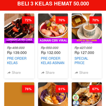
BELI 3 KELAS HEMAT 50.000
72%
76%
70%
Rp 498.000
Rp 550.000
Rp 427.000
Rp 139.000
Rp 132.000
Rp 127.000
PRE ORDER
PRE ORDER
SPECIAL
KELAS
KELAS ASINAN
PRICE
LONDON
CERI VIRAL -
RELAUNCHING
LAYER CAKE -
BY CHEF DITA
KELAS KOPI &
Share
Share
Share
VIRAL WITH
(TAYANG 9
TEH TARIK ALA
CHOCOLATE
AGUSTUS)
KOPITIAM BY
SAUCE- BY
BARISTA
76%
61%
67%
CHEF DITA
ARISUDANA
(TAYANG 18
(TANGGAL 10
AGUSTUS)
AGS HARGA
NAIK! )