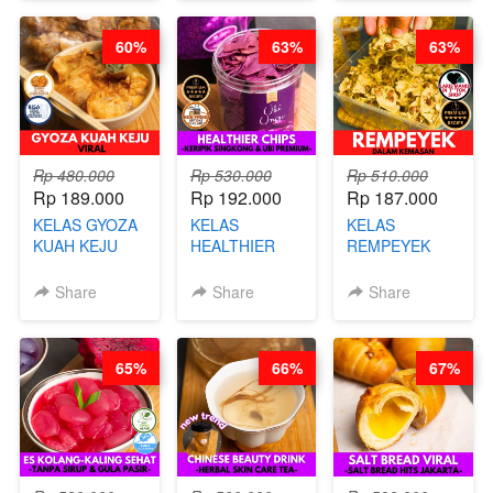
STEPHANIE
60%
63%
63%
Rp 480.000
Rp 530.000
Rp 510.000
Rp 189.000
Rp 192.000
Rp 187.000
KELAS GYOZA
KELAS
KELAS
KUAH KEJU
HEALTHIER
REMPEYEK
VIRAL - BY
CHIPS -
DALAM
CHEF DITA
KERIPIK
KEMASAN - BY
Share
Share
Share
SINGKONG &
CHEF DITA
UBI PREMIUM-
BY CHEF DITA
65%
66%
67%