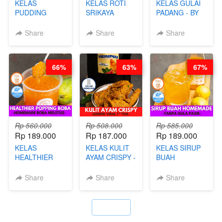
KELAS
KELAS ROTI
KELAS GULAI
PUDDING
SRIKAYA
PADANG - BY
JADUL ALA
LEGENDARIS -
FOODIES
HOL**ND -
BY CHEF DITA
NADIA
Share
Share
Share
PUDING
KLASIK
LEGENDARIS -
66%
63%
67%
BY CHEF DITA
Rp 560.000
Rp 508.000
Rp 585.000
Rp 189.000
Rp 187.000
Rp 189.000
KELAS
KELAS KULIT
KELAS SIRUP
HEALTHIER
AYAM CRISPY -
BUAH
POPPING
KERIPIK VIRAL
HOMEMADE -
BOBA -
T**TOK - BY
TANPA GULA
Share
Share
Share
HOMEMADE
CHEF DITA
PASIR - BY
BOBA
BARISTA
MELETUS - BY
ARISUDANA
`
BARISTA ARI