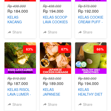
Rp 498.000
Rp 498.000
Rp 573.000
Rp 184.000
Rp 194.000
Rp 192.000
KELAS
KELAS SCOOP
KELAS COOKIE
KACANG
LAVA COOKIES
CREAM PUFF -
TELUR KRIBO -
-BY CHEF DITA
SOES ALA
KACANG
B’PAPA-BY
Share
Share
Share
DISCO -BY
CHEF DITA
CHEF DITA
63%
67%
66%
Rp 510.000
Rp 583.000
Rp 580.000
Rp 187.000
Rp 189.000
Rp 194.000
KELAS RISOL
KELAS
KELAS
LAVA LUMER -
JAPANESE
HEALTHY DIET
RISOL MANIS
CHICKEN
SMOOTHIES -
KEKINIAN-BY
KARAAGE - BY
BY BARISTA
Share
Share
Share
CHEF DITA
CHEF
ARISUDANA