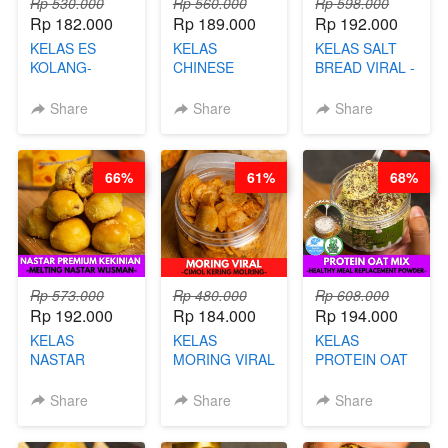
Rp 530.000
Rp 560.000
Rp 598.000
Rp 182.000
Rp 189.000
Rp 192.000
KELAS ES
KELAS
KELAS SALT
KOLANG-
CHINESE
BREAD VIRAL -
KALING SEHAT
BEAUTY DRINK
SALT BREAD
- TANPA SIRUP
- HERBAL SKIN
HITS JAKARTA
Share
Share
Share
& GULA PASIR-
CARE TEA - BY
- BY CHEF
BY CHEF DITA
BARISTA
DITA
ARISUDANA
66%
61%
68%
Rp 573.000
Rp 480.000
Rp 608.000
Rp 192.000
Rp 184.000
Rp 194.000
KELAS
KELAS
KELAS
NASTAR
MORING VIRAL
PROTEIN OAT
PREMIUM
- CIMOL
MIX - HEALTHY
KEKINIAN -
KERING
MEAL
Share
Share
Share
MELTING
MOLRING - BY
REPLACEMENT
NASTAR
CHEF DITA
POWDER - BY