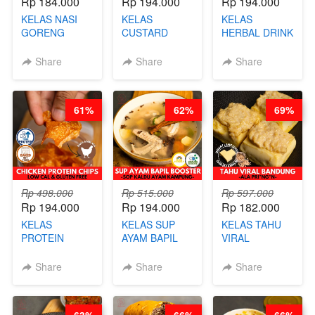
Rp 184.000
Rp 194.000
Rp 194.000
KELAS NASI
KELAS
KELAS
GORENG
CUSTARD
HERBAL DRINK
ORIENTAL -
PAO- FROZEN
KEKINIAN -
CHINESE WOK
STEAM BUN
RADANG &
Share
Share
Share
HEI FRIED
BENTUK
BAPIL
RICE - BY
BUAH- BY
FIGHTER - BY
CHEF
CHEF DITA
BARISTA
61%
62%
69%
STEPHANIE
ARISUDANA
Rp 498.000
Rp 515.000
Rp 597.000
Rp 194.000
Rp 194.000
Rp 182.000
KELAS
KELAS SUP
KELAS TAHU
PROTEIN
AYAM BAPIL
VIRAL
CHICKEN
BOOSTER -
BANDUNG -
CHIPS -
SOP KALDU
ALA PRI*NG*N
Share
Share
Share
KERIPIK
AYAM
- BY CHEF
DAGING AYAM
KAMPUNG - BY
DITA
RENDAH
CHEF