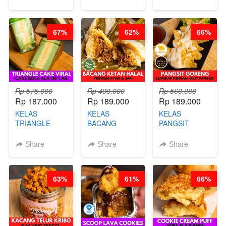
CHIPS -BY
VIRAL
CHEF DITA
CHEF DITA
CHEESECAKE
(TAYANG 29
DALAM
JUNI)
67%
62%
66%
KALENG-BY
CHEF DITA
Rp 575.000
Rp 498.000
Rp 560.000
Rp 187.000
Rp 189.000
Rp 189.000
KELAS
KELAS
KELAS
TRIANGLE
BACANG
PANGSIT
CAKE VIRAL -
KETAN HALAL -
GORENG -
CAKE BOLU
PREMIUM
LENGKAP
Share
Share
Share
ALA OB*LAB -
AYAM & SAPI -
DENGAN
BY CHEF DITA
BY CHEF DITA
KULIT
PANGSIT -BY
63%
61%
66%
CHEF DITA