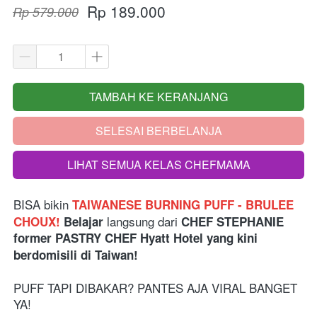
Rp 189.000
Rp 579.000
TAMBAH KE KERANJANG
`
SELESAI BERBELANJA
`
LIHAT SEMUA KELAS CHEFMAMA
`
BISA bikin
TAIWANESE BURNING PUFF - BRULEE 
langsung dari 
CHOUX! 
Belajar 
CHEF STEPHANIE 
former PASTRY CHEF Hyatt Hotel yang kini 
berdomisili di Taiwan!
PUFF TAPI DIBAKAR? PANTES AJA VIRAL BANGET 
YA! 