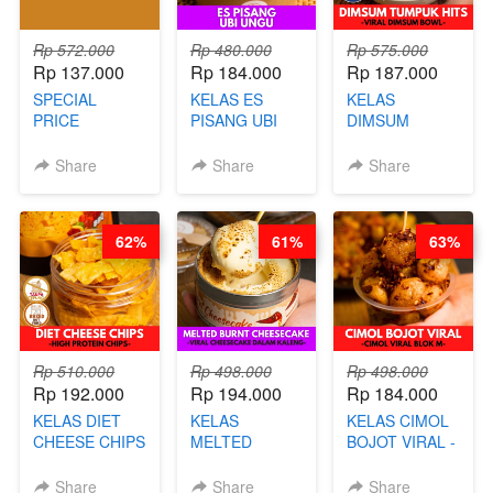
Rp 572.000
Rp 480.000
Rp 575.000
Rp 137.000
Rp 184.000
Rp 187.000
SPECIAL
KELAS ES
KELAS
PRICE
PISANG UBI
DIMSUM
RELAUNCHING
UNGU - BY
TUMPUK HITS
KELAS CAKWE
CHEF DITA
- VIRAL
Share
Share
Share
& KUE BANTAL
DIMSUM BOWL
- BY CHEF
- BY CHEF
DITA
STEPHANIE
62%
61%
63%
(TANGGAL 10
AGS HARGA
NAIK! )
Rp 510.000
Rp 498.000
Rp 498.000
Rp 192.000
Rp 194.000
Rp 184.000
KELAS DIET
KELAS
KELAS CIMOL
CHEESE CHIPS
MELTED
BOJOT VIRAL -
- HIGH
BURNT
CIMOL VIRAL
PROTEIN
CHEESECAKE -
BLOK M -BY
Share
Share
Share