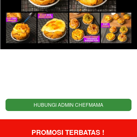
HUBUNGI ADMIN CHEFMAMA
`
PROMOSI TERBATAS ! 