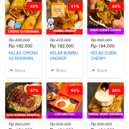
WIJSMAN- BY
BARISTA
62%
61%
66%
CHEF DITA
ARISUDANA
Rp 490.000
Rp 472.000
Rp 580.000
Rp 182.000
Rp 182.000
Rp 194.000
KELAS CIRENG
KELAS BUMBU
KELAS DUBAI
ISI KEKINIAN -
UNGKEP
CHEWY
BY CHEF DITA
DALAM
COOKIE -
KEMASAN - BY
VIRAL
Share
Share
Share
CHEF
DUJJONKU 주
STEPHANIE
쏜쿠 - BY CHEF
DITA
67%
63%
66%
Rp 562.000
Rp 538.000
Rp 580.000