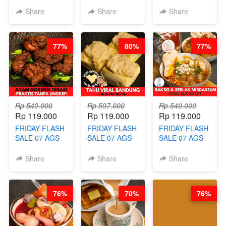
LONDON
KELAS
KELAS COLD
LAYER CAKE -
HERBAL
JUICE SHOTS
Share
Share
Share
VIRAL WITH
SUGAR CUBE -
ala REJ*V* -
CHOCOLATE
HEALTHY
HIGH
SAUCE- BY
DETOX & IMUN
CONCENTRATE
77%
80%
77%
CHEF DITA
BOOSTER
IMMUNE
(TAYANG 18
HITS PENANG
BOOSTER BY
AGUSTUS)
- BY BARISTA
BARISTA
ARISUDANA
ARISUDANA
Rp 540.000
Rp 597.000
Rp 540.000
Rp 119.000
Rp 119.000
Rp 119.000
FRIDAY FLASH
FRIDAY FLASH
FRIDAY FLASH
SALE 07 AGS
SALE 07 AGS
SALE 07 AGS
KELAS AYAM
KELAS TAHU
KELAS BAKSO
GORENG
VIRAL
& SEBLAK
Share
Share
Share
TERASI-
BANDUNG -
MISDASEUM -
PRAKTIS
ALA PRI*NG*N
VIRAL ALA
TANPA
- BY CHEF
GARUT - BY
76%
70%
76%
UNGKEP - BY
DITA
CHEF WARSIDI
CHEF WARSIDI
WONG
WONG