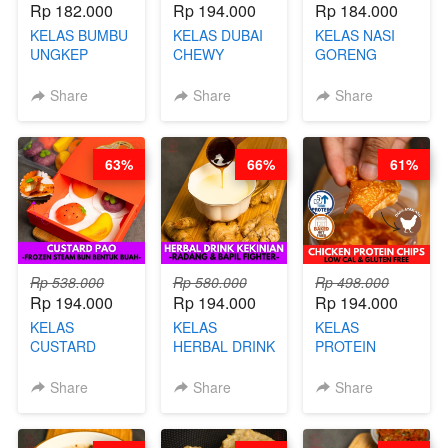
Rp 182.000
Rp 194.000
Rp 184.000
KELAS BUMBU
KELAS DUBAI
KELAS NASI
UNGKEP
CHEWY
GORENG
DALAM
COOKIE -
ORIENTAL -
KEMASAN - BY
VIRAL
CHINESE WOK
Share
Share
Share
CHEF
DUJJONKU 주
HEI FRIED
STEPHANIE
쏜쿠 - BY CHEF
RICE - BY
DITA
CHEF
63%
66%
61%
STEPHANIE
Rp 538.000
Rp 580.000
Rp 498.000
Rp 194.000
Rp 194.000
Rp 194.000
KELAS
KELAS
KELAS
CUSTARD
HERBAL DRINK
PROTEIN
PAO- FROZEN
KEKINIAN -
CHICKEN
STEAM BUN
RADANG &
CHIPS -
Share
Share
Share
BENTUK
BAPIL
KERIPIK
BUAH- BY
FIGHTER - BY
DAGING AYAM
CHEF DITA
BARISTA
RENDAH