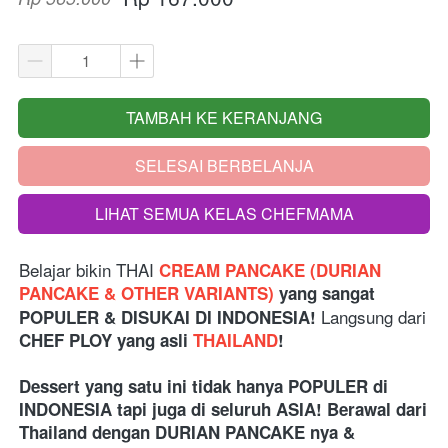
TAMBAH KE KERANJANG
`
SELESAI BERBELANJA
`
LIHAT SEMUA KELAS CHEFMAMA
`
Belajar bikin THAI 
CREAM PANCAKE (DURIAN 
PANCAKE & OTHER VARIANTS)
 yang sangat 
 Langsung dari
POPULER & DISUKAI DI INDONESIA!
CHEF PLOY yang asli 
THAILAND
!
Dessert yang satu ini tidak hanya POPULER di 
INDONESIA tapi juga di seluruh ASIA! Berawal dari 
Thailand dengan DURIAN PANCAKE nya & 