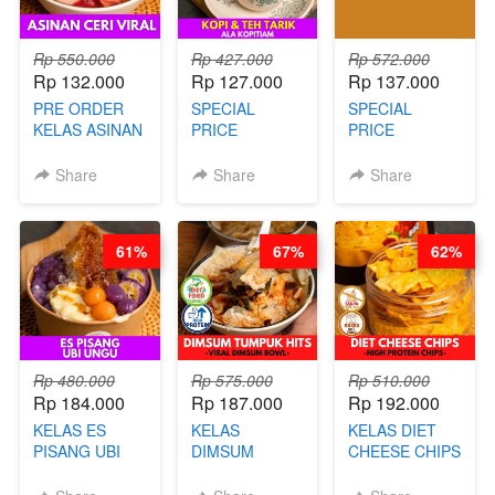
Rp 550.000
Rp 427.000
Rp 572.000
Rp 132.000
Rp 127.000
Rp 137.000
PRE ORDER
SPECIAL
SPECIAL
KELAS ASINAN
PRICE
PRICE
CERI VIRAL -
RELAUNCHING
RELAUNCHING
BY CHEF DITA
KELAS KOPI &
KELAS CAKWE
Share
Share
Share
(TAYANG 9
TEH TARIK ALA
& KUE BANTAL
AGUSTUS)
KOPITIAM BY
- BY CHEF
BARISTA
DITA
61%
67%
62%
ARISUDANA
(TANGGAL 04
(TANGGAL 04
AGS HARGA
AGS HARGA
NAIK! )
NAIK! )
Rp 480.000
Rp 575.000
Rp 510.000
Rp 184.000
Rp 187.000
Rp 192.000
KELAS ES
KELAS
KELAS DIET
PISANG UBI
DIMSUM
CHEESE CHIPS
UNGU - BY
TUMPUK HITS
- HIGH
CHEF DITA
- VIRAL
PROTEIN