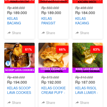
Rp 498.000
Rp 560.000
Rp 498.000
Rp 189.000
Rp 189.000
Rp 184.000
KELAS
KELAS
KELAS
BACANG
PANGSIT
KACANG
KETAN HALAL -
GORENG -
TELUR KRIBO -
PREMIUM
LENGKAP
KACANG
Share
Share
Share
AYAM & SAPI -
DENGAN
DISCO -BY
BY CHEF DITA
KULIT
CHEF DITA
PANGSIT -BY
61%
66%
63%
CHEF DITA
Rp 498.000
Rp 573.000
Rp 510.000
Rp 194.000
Rp 192.000
Rp 187.000
KELAS SCOOP
KELAS COOKIE
KELAS RISOL
LAVA COOKIES
CREAM PUFF -
LAVA LUMER -
-BY CHEF DITA
SOES ALA
RISOL MANIS
B’PAPA-BY
KEKINIAN-BY
Share
Share
Share
CHEF DITA
CHEF DITA