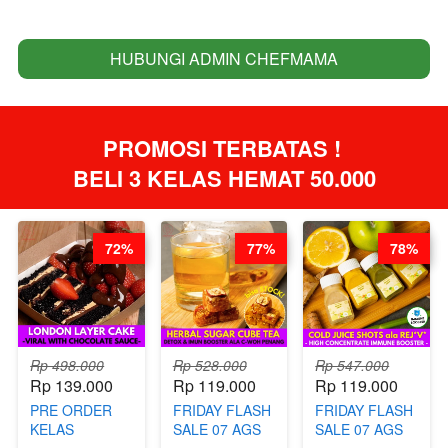
HUBUNGI ADMIN CHEFMAMA
`
PROMOSI TERBATAS ! 
BELI 3 KELAS HEMAT 50.000
72%
77%
78%
Rp 498.000
Rp 528.000
Rp 547.000
Rp 139.000
Rp 119.000
Rp 119.000
PRE ORDER
FRIDAY FLASH
FRIDAY FLASH
KELAS
SALE 07 AGS
SALE 07 AGS