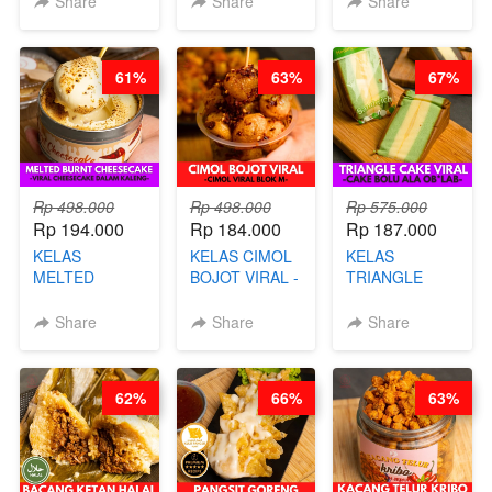
Share
Share
Share
DIMSUM BOWL
CHIPS -BY
- BY CHEF
CHEF DITA
STEPHANIE
61%
63%
67%
Rp 498.000
Rp 498.000
Rp 575.000
Rp 194.000
Rp 184.000
Rp 187.000
KELAS
KELAS CIMOL
KELAS
MELTED
BOJOT VIRAL -
TRIANGLE
BURNT
CIMOL VIRAL
CAKE VIRAL -
CHEESECAKE -
BLOK M -BY
CAKE BOLU
Share
Share
Share
VIRAL
CHEF DITA
ALA OB*LAB -
CHEESECAKE
(TAYANG 29
BY CHEF DITA
DALAM
JUNI)
62%
66%
63%
KALENG-BY
CHEF DITA