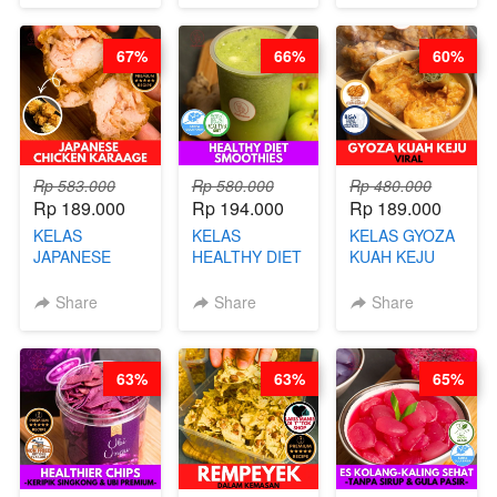
67%
66%
60%
Rp 583.000
Rp 580.000
Rp 480.000
Rp 189.000
Rp 194.000
Rp 189.000
KELAS
KELAS
KELAS GYOZA
JAPANESE
HEALTHY DIET
KUAH KEJU
CHICKEN
SMOOTHIES -
VIRAL - BY
KARAAGE - BY
BY BARISTA
CHEF DITA
Share
Share
Share
CHEF
ARISUDANA
STEPHANIE
63%
63%
65%