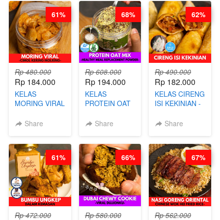
ARISUDANA
WIJSMAN- BY
61%
68%
62%
CHEF DITA
Rp 480.000
Rp 608.000
Rp 490.000
Rp 184.000
Rp 194.000
Rp 182.000
KELAS
KELAS
KELAS CIRENG
MORING VIRAL
PROTEIN OAT
ISI KEKINIAN -
- CIMOL
MIX - HEALTHY
BY CHEF DITA
KERING
MEAL
Share
Share
Share
MOLRING - BY
REPLACEMENT
CHEF DITA
POWDER - BY
BARISTA
61%
66%
67%
ARISUDANA
Rp 472.000
Rp 580.000
Rp 562.000