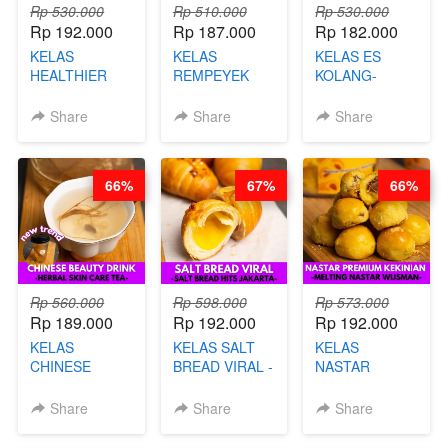
Rp 530.000
Rp 510.000
Rp 530.000
Rp 192.000
Rp 187.000
Rp 182.000
KELAS
KELAS
KELAS ES
HEALTHIER
REMPEYEK
KOLANG-
CHIPS -
DALAM
KALING SEHAT
KERIPIK
KEMASAN - BY
- TANPA SIRUP
Share
Share
Share
SINGKONG &
CHEF DITA
& GULA PASIR-
UBI PREMIUM-
BY CHEF DITA
BY CHEF DITA
66%
67%
66%
Rp 560.000
Rp 598.000
Rp 573.000
Rp 189.000
Rp 192.000
Rp 192.000
KELAS
KELAS SALT
KELAS
CHINESE
BREAD VIRAL -
NASTAR
BEAUTY DRINK
SALT BREAD
PREMIUM
- HERBAL SKIN
HITS JAKARTA
KEKINIAN -
Share
Share
Share
CARE TEA - BY
- BY CHEF
MELTING
BARISTA
DITA
NASTAR