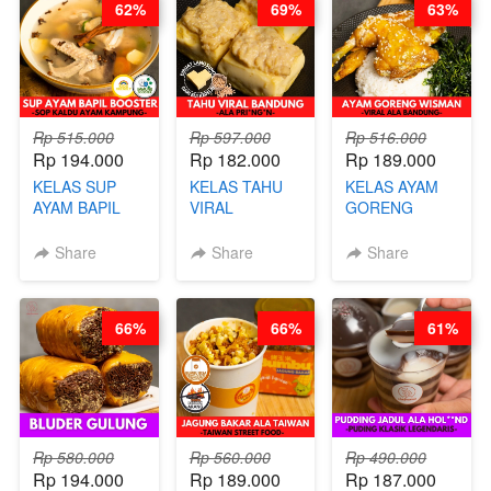
62%
69%
63%
ARISUDANA
KALORI
GLUTEN FREE
BY CHEF DITA
Rp 515.000
Rp 597.000
Rp 516.000
Rp 194.000
Rp 182.000
Rp 189.000
KELAS SUP
KELAS TAHU
KELAS AYAM
AYAM BAPIL
VIRAL
GORENG
BOOSTER -
BANDUNG -
WISMAN -
SOP KALDU
ALA PRI*NG*N
VIRAL ALA
Share
Share
Share
AYAM
- BY CHEF
BANDUNG- BY
KAMPUNG - BY
DITA
CHEF
CHEF
STEPHANIE
66%
66%
61%
STEPHANIE
Rp 580.000
Rp 560.000
Rp 490.000
Rp 194.000
Rp 189.000
Rp 187.000