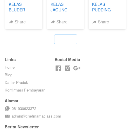
KELAS
KELAS
KELAS
BLUDER
JAGUNG
PUDDING
GULUNG - BY
BAKAR ALA
JADUL ALA
CHEF DITA
TAIWAN -
HOL**ND -
Share
Share
Share
TAIWAN
PUDING
STREET
KLASIK
FOOD- BY
LEGENDARIS -
`
CHEF
BY CHEF DITA
STEPHANIE
Links
Social Media
Home
Blog
Daftar Produk
Konfirmasi Pembayaran
Alamat
081930623372
admin@chefmamaclass.com
Berita Newsletter