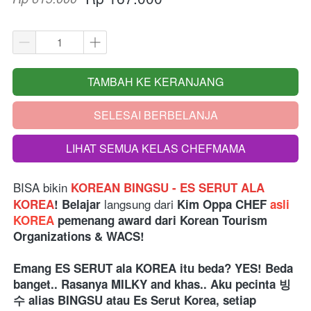
TAMBAH KE KERANJANG
`
SELESAI BERBELANJA
`
LIHAT SEMUA KELAS CHEFMAMA
`
BISA bikin
KOREAN BINGSU - ES SERUT ALA 
langsung dari 
KOREA
! Belajar 
Kim Oppa CHEF 
asli 
KOREA
 pemenang award dari Korean Tourism 
Organizations & WACS!
Emang ES SERUT ala KOREA itu beda? YES! Beda 
banget.. Rasanya MILKY and khas.. Aku pecinta 빙
수 alias BINGSU atau Es Serut Korea, setiap 