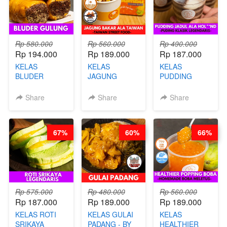
Rp 580.000
Rp 560.000
Rp 490.000
Rp 194.000
Rp 189.000
Rp 187.000
KELAS
KELAS
KELAS
BLUDER
JAGUNG
PUDDING
GULUNG - BY
BAKAR ALA
JADUL ALA
CHEF DITA
TAIWAN -
HOL**ND -
Share
Share
Share
TAIWAN
PUDING
STREET
KLASIK
FOOD- BY
LEGENDARIS -
67%
60%
66%
CHEF
BY CHEF DITA
STEPHANIE
Rp 575.000
Rp 480.000
Rp 560.000
Rp 187.000
Rp 189.000
Rp 189.000
KELAS ROTI
KELAS GULAI
KELAS
SRIKAYA
PADANG - BY
HEALTHIER