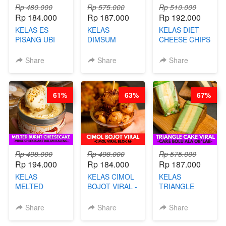
Rp 480.000
Rp 575.000
Rp 510.000
Rp 184.000
Rp 187.000
Rp 192.000
KELAS ES
KELAS
KELAS DIET
PISANG UBI
DIMSUM
CHEESE CHIPS
UNGU - BY
TUMPUK HITS
- HIGH
CHEF DITA
- VIRAL
PROTEIN
Share
Share
Share
DIMSUM BOWL
CHIPS -BY
- BY CHEF
CHEF DITA
STEPHANIE
61%
63%
67%
Rp 498.000
Rp 498.000
Rp 575.000
Rp 194.000
Rp 184.000
Rp 187.000
KELAS
KELAS CIMOL
KELAS
MELTED
BOJOT VIRAL -
TRIANGLE
BURNT
CIMOL VIRAL
CAKE VIRAL -
CHEESECAKE -
BLOK M -BY
CAKE BOLU
Share
Share
Share
VIRAL
CHEF DITA
ALA OB*LAB -
CHEESECAKE
(TAYANG 29
BY CHEF DITA