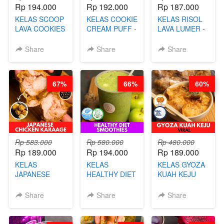
Rp 194.000
Rp 192.000
Rp 187.000
KELAS SCOOP
KELAS COOKIE
KELAS RISOL
LAVA COOKIES
CREAM PUFF -
LAVA LUMER -
-BY CHEF DITA
SOES ALA
RISOL MANIS
B’PAPA-BY
KEKINIAN-BY
Share
Share
Share
CHEF DITA
CHEF DITA
67%
66%
60%
Rp 583.000
Rp 580.000
Rp 480.000
Rp 189.000
Rp 194.000
Rp 189.000
KELAS
KELAS
KELAS GYOZA
JAPANESE
HEALTHY DIET
KUAH KEJU
CHICKEN
SMOOTHIES -
VIRAL - BY
KARAAGE - BY
BY BARISTA
CHEF DITA
Share
Share
Share
CHEF
ARISUDANA
STEPHANIE