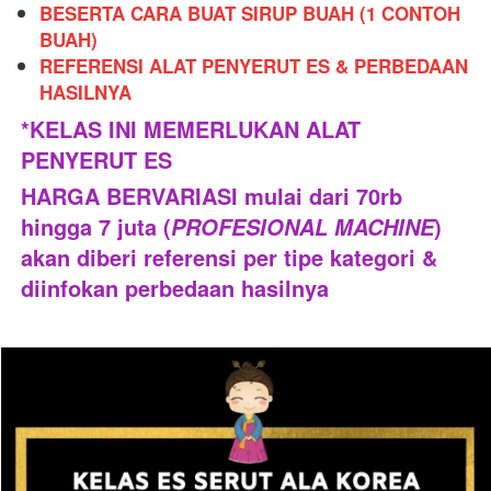
BESERTA CARA BUAT SIRUP BUAH (1 CONTOH 
BUAH)
REFERENSI ALAT PENYERUT ES & PERBEDAAN 
HASILNYA 
*KELAS INI MEMERLUKAN ALAT 
PENYERUT ES
HARGA BERVARIASI mulai dari 70rb 
hingga 7 juta (
) 
PROFESIONAL MACHINE
akan diberi referensi per tipe kategori & 
diinfokan perbedaan hasilnya