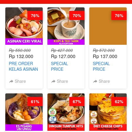
76%
70%
76%
Rp 550.000
Rp 427.000
Rp 572.000
Rp 132.000
Rp 127.000
Rp 137.000
PRE ORDER
SPECIAL
SPECIAL
KELAS ASINAN
PRICE
PRICE
CERI VIRAL -
RELAUNCHING
RELAUNCHING
BY CHEF DITA
KELAS KOPI &
KELAS CAKWE
Share
Share
Share
(TAYANG 9
TEH TARIK ALA
& KUE BANTAL
AGUSTUS)
KOPITIAM BY
- BY CHEF
BARISTA
DITA
61%
67%
62%
ARISUDANA
(TANGGAL 04
(TANGGAL 04
AGS HARGA
AGS HARGA
NAIK! )
NAIK! )