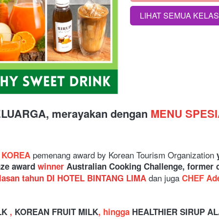
LIHAT SEMUA KELA
`
ELUARGA, merayakan dengan 
MENU SPESI
pemenang award by Korean Tourism Organization
I KOREA
ze award 
winner
 Australian Cooking Challenge, former c
dan juga
san tahun DI HOTEL BINTANG LIMA 
CHEF Ade
K 
, 
KOREAN FRUIT MILK
, hingga 
HEALTHIER SIRUP A