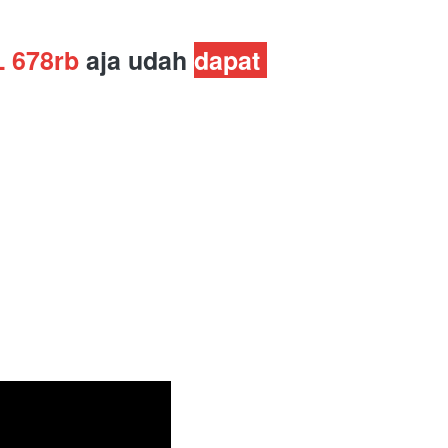
 678rb
 aja udah 
dapat 