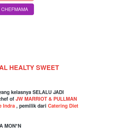
S CHEFMAMA
AL HEALTY SWEET 
 yang kelasnya SELALU JADI 
hef of 
JW MARRIOT & PULLMAN 
 Indra
 , pemilik dari
 Catering Diet 
LA MON*N