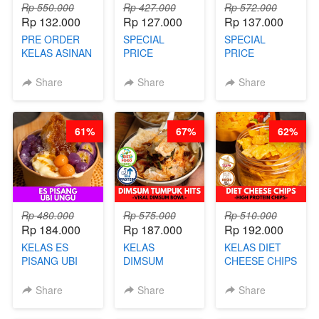
Rp 550.000
Rp 427.000
Rp 572.000
Rp 132.000
Rp 127.000
Rp 137.000
PRE ORDER
SPECIAL
SPECIAL
KELAS ASINAN
PRICE
PRICE
CERI VIRAL -
RELAUNCHING
RELAUNCHING
BY CHEF DITA
KELAS KOPI &
KELAS CAKWE
Share
Share
Share
(TAYANG 9
TEH TARIK ALA
& KUE BANTAL
AGUSTUS)
KOPITIAM BY
- BY CHEF
BARISTA
DITA
61%
67%
62%
ARISUDANA
(TANGGAL 04
(TANGGAL 04
AGS HARGA
AGS HARGA
NAIK! )
NAIK! )
Rp 480.000
Rp 575.000
Rp 510.000
Rp 184.000
Rp 187.000
Rp 192.000
KELAS ES
KELAS
KELAS DIET
PISANG UBI
DIMSUM
CHEESE CHIPS
UNGU - BY
TUMPUK HITS
- HIGH
CHEF DITA
- VIRAL
PROTEIN
Share
Share
Share
DIMSUM BOWL
CHIPS -BY
- BY CHEF
CHEF DITA