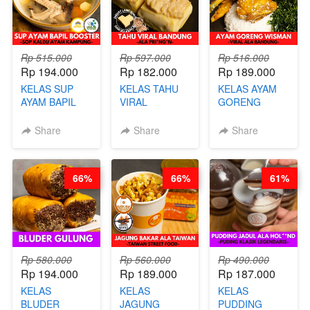
BY CHEF DITA
Rp 515.000
Rp 597.000
Rp 516.000
Rp 194.000
Rp 182.000
Rp 189.000
KELAS SUP
KELAS TAHU
KELAS AYAM
AYAM BAPIL
VIRAL
GORENG
BOOSTER -
BANDUNG -
WISMAN -
SOP KALDU
ALA PRI*NG*N
VIRAL ALA
Share
Share
Share
AYAM
- BY CHEF
BANDUNG- BY
KAMPUNG - BY
DITA
CHEF
CHEF
STEPHANIE
66%
66%
61%
STEPHANIE
Rp 580.000
Rp 560.000
Rp 490.000
Rp 194.000
Rp 189.000
Rp 187.000
KELAS
KELAS
KELAS
BLUDER
JAGUNG
PUDDING