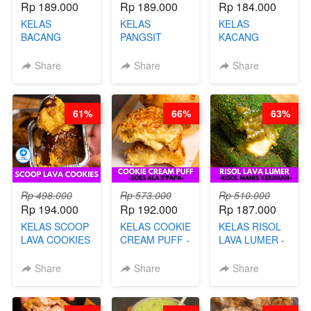
Rp 189.000
Rp 189.000
Rp 184.000
KELAS
KELAS
KELAS
BACANG
PANGSIT
KACANG
KETAN HALAL -
GORENG -
TELUR KRIBO -
PREMIUM
LENGKAP
KACANG
Share
Share
Share
AYAM & SAPI -
DENGAN
DISCO -BY
BY CHEF DITA
KULIT
CHEF DITA
PANGSIT -BY
61%
66%
63%
CHEF DITA
Rp 498.000
Rp 573.000
Rp 510.000
Rp 194.000
Rp 192.000
Rp 187.000
KELAS SCOOP
KELAS COOKIE
KELAS RISOL
LAVA COOKIES
CREAM PUFF -
LAVA LUMER -
-BY CHEF DITA
SOES ALA
RISOL MANIS
B’PAPA-BY
KEKINIAN-BY
Share
Share
Share
CHEF DITA
CHEF DITA