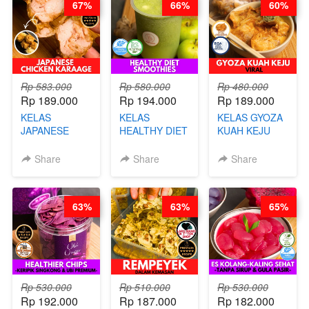
67%
66%
60%
Rp 583.000
Rp 580.000
Rp 480.000
Rp 189.000
Rp 194.000
Rp 189.000
KELAS
KELAS
KELAS GYOZA
JAPANESE
HEALTHY DIET
KUAH KEJU
CHICKEN
SMOOTHIES -
VIRAL - BY
KARAAGE - BY
BY BARISTA
CHEF DITA
Share
Share
Share
CHEF
ARISUDANA
STEPHANIE
63%
63%
65%
Rp 530.000
Rp 510.000
Rp 530.000
Rp 192.000
Rp 187.000
Rp 182.000