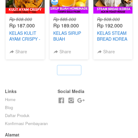
Rp 508.000
Rp 585.000
Rp 508.000
Rp 187.000
Rp 189.000
Rp 192.000
KELAS KULIT
KELAS SIRUP
KELAS STEAM
AYAM CRISPY -
BUAH
BREAD KOREA
KERIPIK VIRAL
HOMEMADE -
- ALA M-TOAST
T**TOK - BY
TANPA GULA
HOUSE - BY
Share
Share
Share
CHEF DITA
PASIR - BY
CHEF DITA
BARISTA
ARISUDANA
`
Links
Social Media
Home
Blog
Daftar Produk
Konfirmasi Pembayaran
Alamat