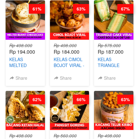
STEPHANIE
61%
63%
67%
Rp 498.000
Rp 498.000
Rp 575.000
Rp 194.000
Rp 184.000
Rp 187.000
KELAS
KELAS CIMOL
KELAS
MELTED
BOJOT VIRAL -
TRIANGLE
BURNT
CIMOL VIRAL
CAKE VIRAL -
CHEESECAKE -
BLOK M -BY
CAKE BOLU
Share
Share
Share
VIRAL
CHEF DITA
ALA OB*LAB -
CHEESECAKE
(TAYANG 29
BY CHEF DITA
DALAM
JUNI)
62%
66%
63%
KALENG-BY
CHEF DITA
Rp 498.000
Rp 560.000
Rp 498.000