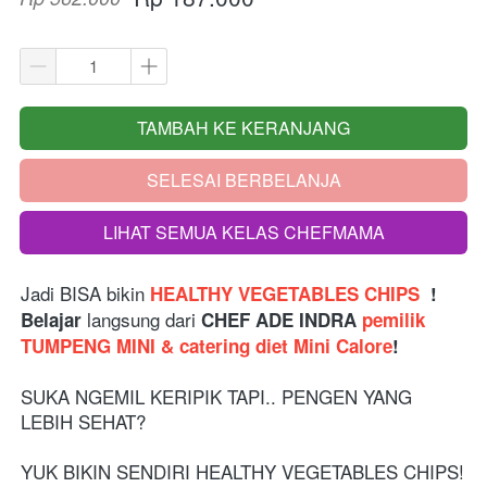
TAMBAH KE KERANJANG
`
SELESAI BERBELANJA
`
LIHAT SEMUA KELAS CHEFMAMA
`
Jadi BISA bikin
 HEALTHY VEGETABLES CHIPS  
! 
langsung dari 
Belajar 
CHEF ADE INDRA 
pemilik 
TUMPENG MINI & catering diet Mini Calore
!
SUKA NGEMIL KERIPIK TAPI.. PENGEN YANG 
LEBIH SEHAT?  
YUK BIKIN SENDIRI HEALTHY VEGETABLES CHIPS!