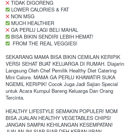
️ TIDAK DIGORENG
️ LOWER CALORIES & FAT
️ NON MSG
️ MUCH HEALTHIER 
️ GA PERLU LAGI BELI MAHAL
️ BISA BIKIN SENDIRI LEBIH HEMAT!
️ 
FROM THE REAL VEGGIES!
SEKARANG MAMA BISA BIKIN CEMILAN KERIPIK 
VERSI SEHAT BUAT KELUARGA DI RUMAH. Diajarin 
Langsung Oleh Chef Pemilik Healthy Diet Catering 
Mini Calore. MAMA GA PERLU KHAWATIR SUKA 
NGEMIL KERIPIK! Cocok Juga Jadi Sajian Special 
untuk Acara Kumpul Bareng Keluarga Dan Orang 
Tercinta.
HEALTHY LIFESTYLE SEMAKIN POPULER! MOM 
BISA JUALAN HEALTHY VEGETABLES CHIPS! 
JANGAN SAMPAI KEHILANGAN KESEMPATAN! 
JUALAN INI SIAP-SIAP DEH KEBANJIRAN 