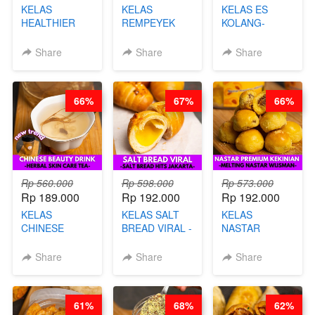
KELAS
KELAS
KELAS ES
HEALTHIER
REMPEYEK
KOLANG-
CHIPS -
DALAM
KALING SEHAT
KERIPIK
KEMASAN - BY
- TANPA SIRUP
Share
Share
Share
SINGKONG &
CHEF DITA
& GULA PASIR-
UBI PREMIUM-
BY CHEF DITA
BY CHEF DITA
66%
67%
66%
Rp 560.000
Rp 598.000
Rp 573.000
Rp 189.000
Rp 192.000
Rp 192.000
KELAS
KELAS SALT
KELAS
CHINESE
BREAD VIRAL -
NASTAR
BEAUTY DRINK
SALT BREAD
PREMIUM
- HERBAL SKIN
HITS JAKARTA
KEKINIAN -
Share
Share
Share
CARE TEA - BY
- BY CHEF
MELTING
BARISTA
DITA
NASTAR
ARISUDANA
WIJSMAN- BY
61%
68%
62%
CHEF DITA