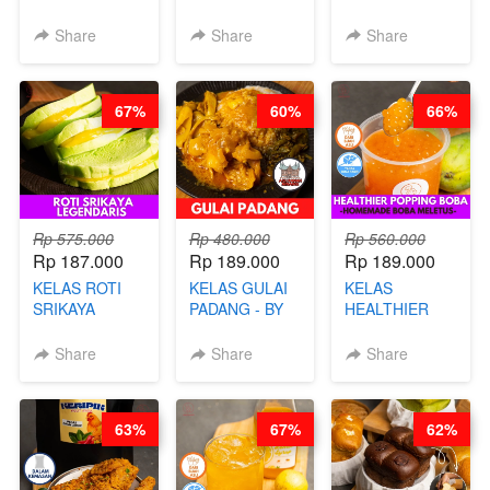
GULUNG - BY
BAKAR ALA
JADUL ALA
CHEF DITA
TAIWAN -
HOL**ND -
Share
Share
Share
TAIWAN
PUDING
STREET
KLASIK
FOOD- BY
LEGENDARIS -
67%
60%
66%
CHEF
BY CHEF DITA
STEPHANIE
Rp 575.000
Rp 480.000
Rp 560.000
Rp 187.000
Rp 189.000
Rp 189.000
KELAS ROTI
KELAS GULAI
KELAS
SRIKAYA
PADANG - BY
HEALTHIER
LEGENDARIS -
FOODIES
POPPING
BY CHEF DITA
NADIA
BOBA -
Share
Share
Share
HOMEMADE
BOBA
MELETUS - BY
63%
67%
62%
BARISTA ARI