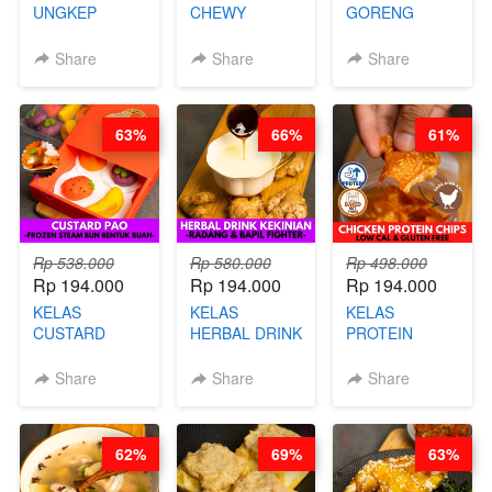
UNGKEP
CHEWY
GORENG
DALAM
COOKIE -
ORIENTAL -
KEMASAN - BY
VIRAL
CHINESE WOK
Share
Share
Share
CHEF
DUJJONKU 주
HEI FRIED
STEPHANIE
쏜쿠 - BY CHEF
RICE - BY
DITA
CHEF
63%
66%
61%
STEPHANIE
Rp 538.000
Rp 580.000
Rp 498.000
Rp 194.000
Rp 194.000
Rp 194.000
KELAS
KELAS
KELAS
CUSTARD
HERBAL DRINK
PROTEIN
PAO- FROZEN
KEKINIAN -
CHICKEN
STEAM BUN
RADANG &
CHIPS -
Share
Share
Share
BENTUK
BAPIL
KERIPIK
BUAH- BY
FIGHTER - BY
DAGING AYAM
CHEF DITA
BARISTA
RENDAH
62%
69%
63%
ARISUDANA
KALORI
GLUTEN FREE