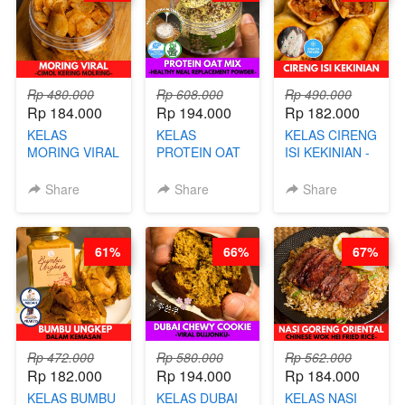
Rp 480.000
Rp 608.000
Rp 490.000
Rp 184.000
Rp 194.000
Rp 182.000
KELAS
KELAS
KELAS CIRENG
MORING VIRAL
PROTEIN OAT
ISI KEKINIAN -
- CIMOL
MIX - HEALTHY
BY CHEF DITA
KERING
MEAL
Share
Share
Share
MOLRING - BY
REPLACEMENT
CHEF DITA
POWDER - BY
BARISTA
61%
66%
67%
ARISUDANA
Rp 472.000
Rp 580.000
Rp 562.000
Rp 182.000
Rp 194.000
Rp 184.000
KELAS BUMBU
KELAS DUBAI
KELAS NASI