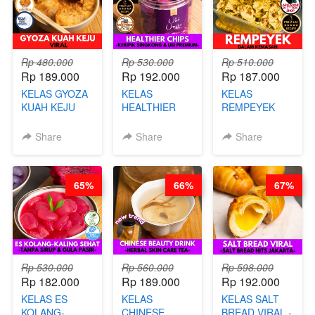
Rp 480.000
Rp 530.000
Rp 510.000
Rp 189.000
Rp 192.000
Rp 187.000
KELAS GYOZA
KELAS
KELAS
KUAH KEJU
HEALTHIER
REMPEYEK
VIRAL - BY
CHIPS -
DALAM
CHEF DITA
KERIPIK
KEMASAN - BY
Share
Share
Share
SINGKONG &
CHEF DITA
UBI PREMIUM-
BY CHEF DITA
65%
66%
67%
Rp 530.000
Rp 560.000
Rp 598.000
Rp 182.000
Rp 189.000
Rp 192.000
KELAS ES
KELAS
KELAS SALT
KOLANG-
CHINESE
BREAD VIRAL -