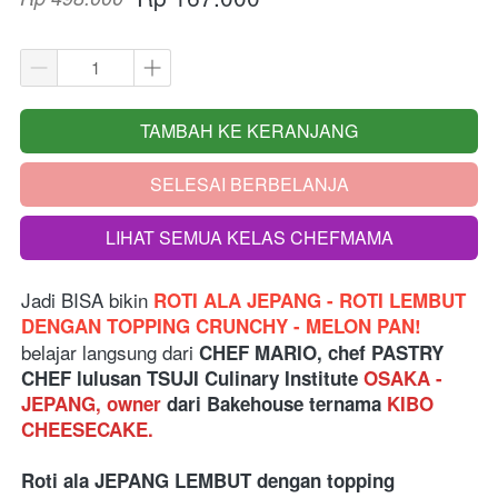
TAMBAH KE KERANJANG
`
SELESAI BERBELANJA
`
LIHAT SEMUA KELAS CHEFMAMA
`
Jadi BISA bikin
 ROTI ALA JEPANG - ROTI LEMBUT 
DENGAN TOPPING CRUNCHY - MELON PAN! 
belajar langsung dari
 CHEF MARIO, chef PASTRY 
CHEF lulusan TSUJI Culinary Institute 
OSAKA - 
JEPANG, owner 
dari Bakehouse ternama
 KIBO 
CHEESECAKE.
Roti ala JEPANG LEMBUT dengan topping 