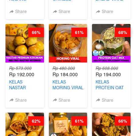
KALING SEHAT
BEAUTY DRINK
SALT BREAD
- TANPA SIRUP
- HERBAL SKIN
HITS JAKARTA
Share
Share
Share
& GULA PASIR-
CARE TEA - BY
- BY CHEF
BY CHEF DITA
BARISTA
DITA
ARISUDANA
66%
61%
68%
Rp 573.000
Rp 480.000
Rp 608.000
Rp 192.000
Rp 184.000
Rp 194.000
KELAS
KELAS
KELAS
NASTAR
MORING VIRAL
PROTEIN OAT
PREMIUM
- CIMOL
MIX - HEALTHY
KEKINIAN -
KERING
MEAL
Share
Share
Share
MELTING
MOLRING - BY
REPLACEMENT
NASTAR
CHEF DITA
POWDER - BY
WIJSMAN- BY
BARISTA
62%
61%
66%
CHEF DITA
ARISUDANA