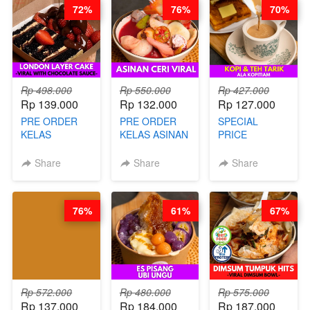
72%
76%
70%
Rp 498.000
Rp 550.000
Rp 427.000
Rp 139.000
Rp 132.000
Rp 127.000
PRE ORDER
PRE ORDER
SPECIAL
KELAS
KELAS ASINAN
PRICE
LONDON
CERI VIRAL -
RELAUNCHING
LAYER CAKE -
BY CHEF DITA
KELAS KOPI &
Share
Share
Share
VIRAL WITH
(TAYANG 9
TEH TARIK ALA
CHOCOLATE
AGUSTUS)
KOPITIAM BY
SAUCE- BY
BARISTA
76%
61%
67%
CHEF DITA
ARISUDANA
(TAYANG 18
(TANGGAL 10
AGUSTUS)
AGS HARGA
NAIK! )
Rp 572.000
Rp 480.000
Rp 575.000
Rp 137.000
Rp 184.000
Rp 187.000