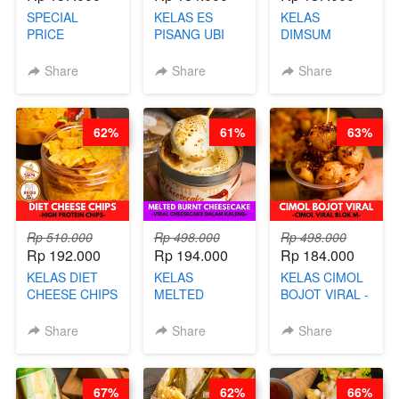
SPECIAL
KELAS ES
KELAS
PRICE
PISANG UBI
DIMSUM
RELAUNCHING
UNGU - BY
TUMPUK HITS
KELAS CAKWE
CHEF DITA
- VIRAL
Share
Share
Share
& KUE BANTAL
DIMSUM BOWL
- BY CHEF
- BY CHEF
DITA
STEPHANIE
62%
61%
63%
(TANGGAL 10
AGS HARGA
NAIK! )
Rp 510.000
Rp 498.000
Rp 498.000
Rp 192.000
Rp 194.000
Rp 184.000
KELAS DIET
KELAS
KELAS CIMOL
CHEESE CHIPS
MELTED
BOJOT VIRAL -
- HIGH
BURNT
CIMOL VIRAL
PROTEIN
CHEESECAKE -
BLOK M -BY
Share
Share
Share
CHIPS -BY
VIRAL
CHEF DITA
CHEF DITA
CHEESECAKE
(TAYANG 29
DALAM
JUNI)
67%
62%
66%
KALENG-BY