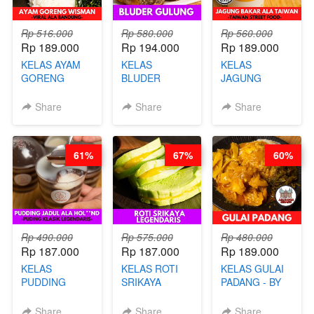
Rp 516.000
Rp 580.000
Rp 560.000
Rp 189.000
Rp 194.000
Rp 189.000
KELAS AYAM
KELAS
KELAS
GORENG
BLUDER
JAGUNG
WISMAN -
GULUNG - BY
BAKAR ALA
VIRAL ALA
CHEF DITA
TAIWAN -
Share
Share
Share
BANDUNG- BY
TAIWAN
CHEF
STREET
STEPHANIE
FOOD- BY
61%
67%
60%
CHEF
STEPHANIE
Rp 490.000
Rp 575.000
Rp 480.000
Rp 187.000
Rp 187.000
Rp 189.000
KELAS
KELAS ROTI
KELAS GULAI
PUDDING
SRIKAYA
PADANG - BY
JADUL ALA
LEGENDARIS -
FOODIES
HOL**ND -
BY CHEF DITA
NADIA
Share
Share
Share