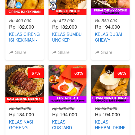
Rp 490.000
Rp 472.000
Rp 580.000
Rp 182.000
Rp 182.000
Rp 194.000
KELAS CIRENG
KELAS BUMBU
KELAS DUBAI
ISI KEKINIAN -
UNGKEP
CHEWY
BY CHEF DITA
DALAM
COOKIE -
KEMASAN - BY
VIRAL
Share
Share
Share
CHEF
DUJJONKU 주
STEPHANIE
쏜쿠 - BY CHEF
DITA
67%
63%
66%
Rp 562.000
Rp 538.000
Rp 580.000
Rp 184.000
Rp 194.000
Rp 194.000
KELAS NASI
KELAS
KELAS
GORENG
CUSTARD
HERBAL DRINK
ORIENTAL -
PAO- FROZEN
KEKINIAN -