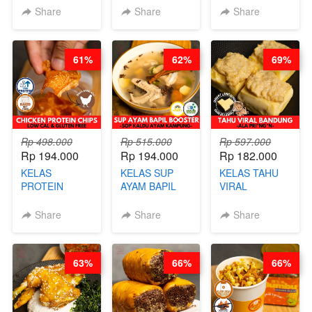
CHINESE WOK
STEAM BUN
RADANG &
Share
Share
Share
HEI FRIED
BENTUK
BAPIL
RICE - BY
BUAH- BY
FIGHTER - BY
CHEF
CHEF DITA
BARISTA
61%
62%
69%
STEPHANIE
ARISUDANA
Rp 498.000
Rp 515.000
Rp 597.000
Rp 194.000
Rp 194.000
Rp 182.000
KELAS
KELAS SUP
KELAS TAHU
PROTEIN
AYAM BAPIL
VIRAL
CHICKEN
BOOSTER -
BANDUNG -
CHIPS -
SOP KALDU
ALA PRI*NG*N
Share
Share
Share
KERIPIK
AYAM
- BY CHEF
DAGING AYAM
KAMPUNG - BY
DITA
RENDAH
CHEF
63%
66%
66%
KALORI
STEPHANIE
GLUTEN FREE
BY CHEF DITA