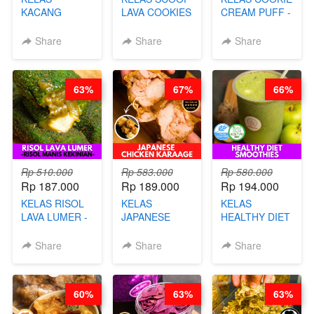
KACANG
LAVA COOKIES
CREAM PUFF -
TELUR KRIBO -
-BY CHEF DITA
SOES ALA
KACANG
B’PAPA-BY
Share
Share
Share
DISCO -BY
CHEF DITA
CHEF DITA
63%
67%
66%
Rp 510.000
Rp 583.000
Rp 580.000
Rp 187.000
Rp 189.000
Rp 194.000
KELAS RISOL
KELAS
KELAS
LAVA LUMER -
JAPANESE
HEALTHY DIET
RISOL MANIS
CHICKEN
SMOOTHIES -
KEKINIAN-BY
KARAAGE - BY
BY BARISTA
Share
Share
Share
CHEF DITA
CHEF
ARISUDANA
STEPHANIE
60%
63%
63%