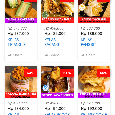
CHEF DITA
Rp 575.000
Rp 498.000
Rp 560.000
Rp 187.000
Rp 189.000
Rp 189.000
KELAS
KELAS
KELAS
TRIANGLE
BACANG
PANGSIT
CAKE VIRAL -
KETAN HALAL -
GORENG -
CAKE BOLU
PREMIUM
LENGKAP
Share
Share
Share
ALA OB*LAB -
AYAM & SAPI -
DENGAN
BY CHEF DITA
BY CHEF DITA
KULIT
PANGSIT -BY
63%
61%
66%
CHEF DITA
Rp 498.000
Rp 498.000
Rp 573.000
Rp 184.000
Rp 194.000
Rp 192.000
KELAS
KELAS SCOOP
KELAS COOKIE