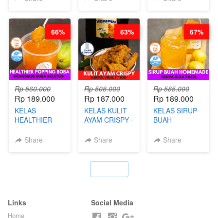
PUDING
KLASIK
LEGENDARIS -
66%
63%
67%
BY CHEF DITA
Rp 560.000
Rp 508.000
Rp 585.000
Rp 189.000
Rp 187.000
Rp 189.000
KELAS
KELAS KULIT
KELAS SIRUP
HEALTHIER
AYAM CRISPY -
BUAH
POPPING
KERIPIK VIRAL
HOMEMADE -
BOBA -
T**TOK - BY
TANPA GULA
Share
Share
Share
HOMEMADE
CHEF DITA
PASIR - BY
BOBA
BARISTA
MELETUS - BY
ARISUDANA
`
BARISTA ARI
Links
Social Media
Home