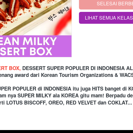
SELESAI BERB
`
LIHAT SEMUA KELA
`
RT BOX,
 DESSERT SUPER POPULER DI INDONESIA ALA
enang award dari Korean Tourism Organizations & WAC
PER POPULER di INDONESIA itu juga HITS banget di KO
m nya SUPER MILKY ala KOREA gitu mam! Berpadu deng
rti
LOTUS BISCOFF, OREO, RED VELVET dan COKLAT...