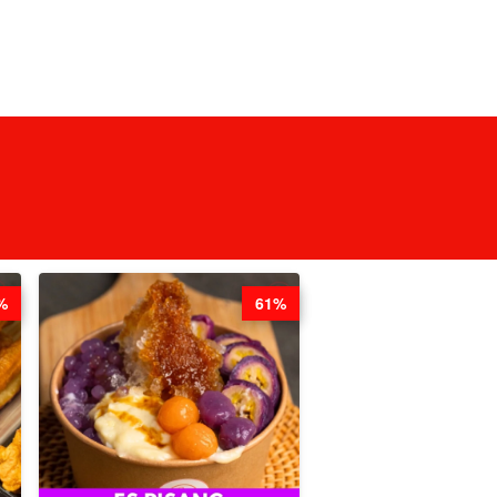
%
61%