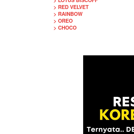
> LOTUS BISCOFF
> RED VELVET
> RAINBOW 
> OREO
> CHOCO