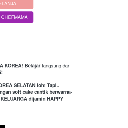
ELANJA
S CHEFMAMA
langsung dari 
 KOREA! Belajar 
S!
REA SELATAN loh! Tapi.. 
an soft cake cantik berwarna-
 KELUARGA dijamin HAPPY 