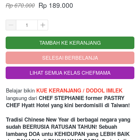
Rp 189.000
Rp 670.000
TAMBAH KE KERANJANG
`
SELESAI BERBELANJA
`
LIHAT SEMUA KELAS CHEFMAMA
`
Belajar bikin
 KUE KERANJANG / DODOL IMLEK
langsung dari
 CHEF STEPHANIE former PASTRY 
CHEF Hyatt Hotel yang kini berdomisili di Taiwan!
Tradisi Chinese New Year di berbagai negara yang 
sudah BEERUSIA RATUSAN TAHUN! Sebuah 
lambang DOA untu KEHIDUPAN yang LEBIH BAIK 