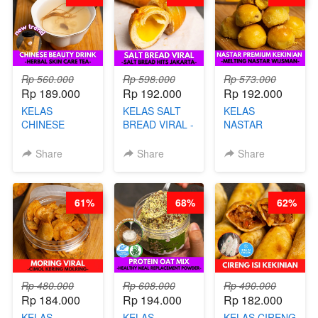
Rp 560.000
Rp 598.000
Rp 573.000
Rp 189.000
Rp 192.000
Rp 192.000
KELAS
KELAS SALT
KELAS
CHINESE
BREAD VIRAL -
NASTAR
BEAUTY DRINK
SALT BREAD
PREMIUM
- HERBAL SKIN
HITS JAKARTA
KEKINIAN -
Share
Share
Share
CARE TEA - BY
- BY CHEF
MELTING
BARISTA
DITA
NASTAR
ARISUDANA
WIJSMAN- BY
61%
68%
62%
CHEF DITA
Rp 480.000
Rp 608.000
Rp 490.000
Rp 184.000
Rp 194.000
Rp 182.000
KELAS
KELAS
KELAS CIRENG