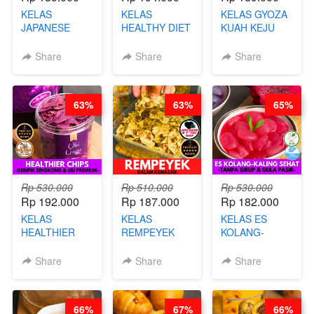
KELAS
KELAS
KELAS GYOZA
JAPANESE
HEALTHY DIET
KUAH KEJU
CHICKEN
SMOOTHIES -
VIRAL - BY
KARAAGE - BY
BY BARISTA
CHEF DITA
Share
Share
Share
CHEF
ARISUDANA
STEPHANIE
63%
63%
65%
Rp 530.000
Rp 510.000
Rp 530.000
Rp 192.000
Rp 187.000
Rp 182.000
KELAS
KELAS
KELAS ES
HEALTHIER
REMPEYEK
KOLANG-
CHIPS -
DALAM
KALING SEHAT
KERIPIK
KEMASAN - BY
- TANPA SIRUP
Share
Share
Share
SINGKONG &
CHEF DITA
& GULA PASIR-
UBI PREMIUM-
BY CHEF DITA
BY CHEF DITA
66%
67%
66%