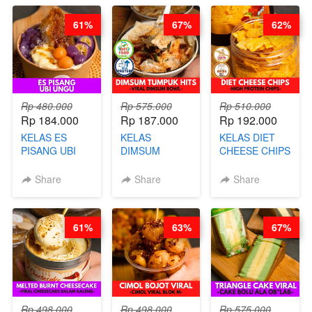
AGUSTUS)
KOPITIAM BY
- BY CHEF
BARISTA
DITA
61%
67%
62%
ARISUDANA
(TANGGAL 10
(TANGGAL 10
AGS HARGA
AGS HARGA
NAIK! )
NAIK! )
Rp 480.000
Rp 575.000
Rp 510.000
Rp 184.000
Rp 187.000
Rp 192.000
KELAS ES
KELAS
KELAS DIET
PISANG UBI
DIMSUM
CHEESE CHIPS
UNGU - BY
TUMPUK HITS
- HIGH
CHEF DITA
- VIRAL
PROTEIN
Share
Share
Share
DIMSUM BOWL
CHIPS -BY
- BY CHEF
CHEF DITA
STEPHANIE
61%
63%
67%
Rp 498.000
Rp 498.000
Rp 575.000