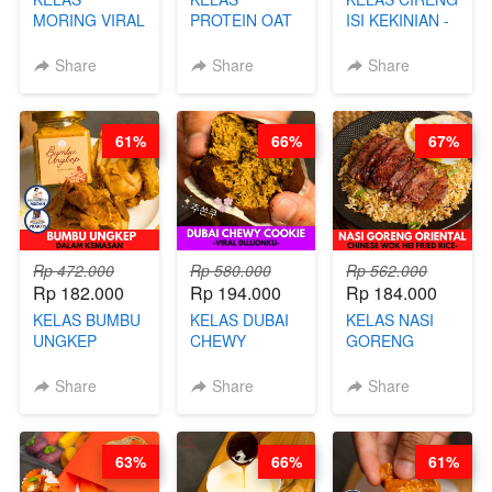
MORING VIRAL
PROTEIN OAT
ISI KEKINIAN -
- CIMOL
MIX - HEALTHY
BY CHEF DITA
KERING
MEAL
Share
Share
Share
MOLRING - BY
REPLACEMENT
CHEF DITA
POWDER - BY
BARISTA
61%
66%
67%
ARISUDANA
Rp 472.000
Rp 580.000
Rp 562.000
Rp 182.000
Rp 194.000
Rp 184.000
KELAS BUMBU
KELAS DUBAI
KELAS NASI
UNGKEP
CHEWY
GORENG
DALAM
COOKIE -
ORIENTAL -
KEMASAN - BY
VIRAL
CHINESE WOK
Share
Share
Share
CHEF
DUJJONKU 주
HEI FRIED
STEPHANIE
쏜쿠 - BY CHEF
RICE - BY
DITA
CHEF
63%
66%
61%
STEPHANIE