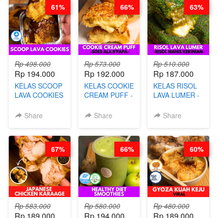
61%
66%
63%
CHEF DITA
Rp 498.000
Rp 573.000
Rp 510.000
Rp 194.000
Rp 192.000
Rp 187.000
KELAS SCOOP
KELAS COOKIE
KELAS RISOL
LAVA COOKIES
CREAM PUFF -
LAVA LUMER -
-BY CHEF DITA
SOES ALA
RISOL MANIS
B’PAPA-BY
KEKINIAN-BY
Share
Share
Share
CHEF DITA
CHEF DITA
67%
66%
60%
Rp 583.000
Rp 580.000
Rp 480.000
Rp 189.000
Rp 194.000
Rp 189.000