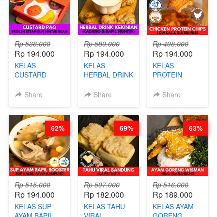
Rp 538.000
Rp 580.000
Rp 498.000
Rp 194.000
Rp 194.000
Rp 194.000
KELAS
KELAS
KELAS
CUSTARD
HERBAL DRINK
PROTEIN
PAO- FROZEN
KEKINIAN -
CHICKEN
STEAM BUN
RADANG &
CHIPS -
Share
Share
Share
BENTUK
BAPIL
KERIPIK
BUAH- BY
FIGHTER - BY
DAGING AYAM
CHEF DITA
BARISTA
RENDAH
62%
69%
63%
ARISUDANA
KALORI
GLUTEN FREE
BY CHEF DITA
Rp 515.000
Rp 597.000
Rp 516.000
Rp 194.000
Rp 182.000
Rp 189.000
KELAS SUP
KELAS TAHU
KELAS AYAM
AYAM BAPIL
VIRAL
GORENG