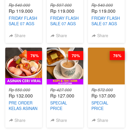
Rp 540.000
Rp 597.000
Rp 540.000
Rp 119.000
Rp 119.000
Rp 119.000
FRIDAY FLASH
FRIDAY FLASH
FRIDAY FLASH
SALE 07 AGS
SALE 07 AGS
SALE 07 AGS
KELAS AYAM
KELAS TAHU
KELAS BAKSO
GORENG
VIRAL
& SEBLAK
Share
Share
Share
TERASI-
BANDUNG -
MISDASEUM -
PRAKTIS
ALA PRI*NG*N
VIRAL ALA
TANPA
- BY CHEF
GARUT - BY
76%
70%
76%
UNGKEP - BY
DITA
CHEF WARSIDI
CHEF WARSIDI
WONG
WONG
Rp 550.000
Rp 427.000
Rp 572.000
Rp 132.000
Rp 127.000
Rp 137.000
PRE ORDER
SPECIAL
SPECIAL
KELAS ASINAN
PRICE
PRICE
CERI VIRAL -
RELAUNCHING
RELAUNCHING
BY CHEF DITA
KELAS KOPI &
KELAS CAKWE
Share
Share
Share
(TAYANG 9
TEH TARIK ALA
& KUE BANTAL