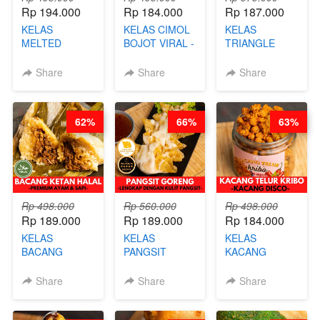
Rp 194.000
Rp 184.000
Rp 187.000
KELAS
KELAS CIMOL
KELAS
MELTED
BOJOT VIRAL -
TRIANGLE
BURNT
CIMOL VIRAL
CAKE VIRAL -
CHEESECAKE -
BLOK M -BY
CAKE BOLU
Share
Share
Share
VIRAL
CHEF DITA
ALA OB*LAB -
CHEESECAKE
(TAYANG 29
BY CHEF DITA
DALAM
JUNI)
62%
66%
63%
KALENG-BY
CHEF DITA
Rp 498.000
Rp 560.000
Rp 498.000
Rp 189.000
Rp 189.000
Rp 184.000
KELAS
KELAS
KELAS
BACANG
PANGSIT
KACANG
KETAN HALAL -
GORENG -
TELUR KRIBO -
PREMIUM
LENGKAP
KACANG
Share
Share
Share
AYAM & SAPI -
DENGAN
DISCO -BY
BY CHEF DITA
KULIT
CHEF DITA
PANGSIT -BY