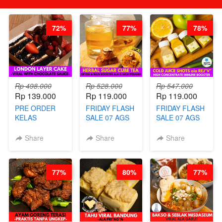
72%
77%
78%
Rp 498.000
Rp 528.000
Rp 547.000
Rp 139.000
Rp 119.000
Rp 119.000
PRE ORDER
FRIDAY FLASH
FRIDAY FLASH
KELAS
SALE 07 AGS
SALE 07 AGS
LONDON
KELAS
KELAS COLD
LAYER CAKE -
HERBAL
JUICE SHOTS
Share
Share
Share
VIRAL WITH
SUGAR CUBE -
ala REJ*V* -
CHOCOLATE
HEALTHY
HIGH
SAUCE- BY
DETOX & IMUN
CONCENTRATE
77%
80%
77%
CHEF DITA
BOOSTER
IMMUNE
(TAYANG 18
HITS PENANG
BOOSTER BY
AGUSTUS)
- BY BARISTA
BARISTA
ARISUDANA
ARISUDANA