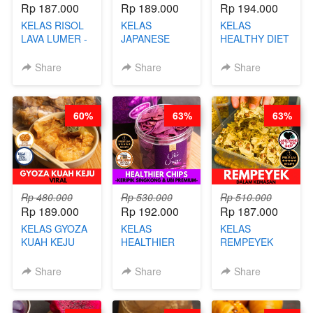
Rp 187.000
Rp 189.000
Rp 194.000
KELAS RISOL
KELAS
KELAS
LAVA LUMER -
JAPANESE
HEALTHY DIET
RISOL MANIS
CHICKEN
SMOOTHIES -
KEKINIAN-BY
KARAAGE - BY
BY BARISTA
Share
Share
Share
CHEF DITA
CHEF
ARISUDANA
STEPHANIE
60%
63%
63%
Rp 480.000
Rp 530.000
Rp 510.000
Rp 189.000
Rp 192.000
Rp 187.000
KELAS GYOZA
KELAS
KELAS
KUAH KEJU
HEALTHIER
REMPEYEK
VIRAL - BY
CHIPS -
DALAM
CHEF DITA
KERIPIK
KEMASAN - BY
Share
Share
Share
SINGKONG &
CHEF DITA
UBI PREMIUM-
BY CHEF DITA