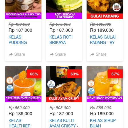
Rp 490.000
Rp 575.000
Rp 480.000
Rp 187.000
Rp 187.000
Rp 189.000
KELAS
KELAS ROTI
KELAS GULAI
PUDDING
SRIKAYA
PADANG - BY
JADUL ALA
LEGENDARIS -
FOODIES
HOL**ND -
BY CHEF DITA
NADIA
Share
Share
Share
PUDING
KLASIK
LEGENDARIS -
66%
63%
67%
BY CHEF DITA
Rp 560.000
Rp 508.000
Rp 585.000
Rp 189.000
Rp 187.000
Rp 189.000
KELAS
KELAS KULIT
KELAS SIRUP
HEALTHIER
AYAM CRISPY -
BUAH