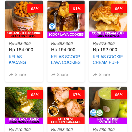
PANGSIT -BY
63%
61%
66%
CHEF DITA
Rp 498.000
Rp 498.000
Rp 573.000
Rp 184.000
Rp 194.000
Rp 192.000
KELAS
KELAS SCOOP
KELAS COOKIE
KACANG
LAVA COOKIES
CREAM PUFF -
TELUR KRIBO -
-BY CHEF DITA
SOES ALA
KACANG
B’PAPA-BY
Share
Share
Share
DISCO -BY
CHEF DITA
CHEF DITA
63%
67%
66%
Rp 510.000
Rp 583.000
Rp 580.000