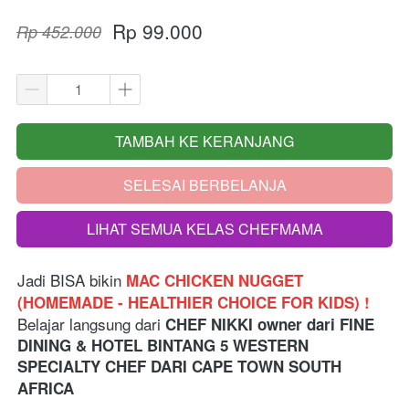
Rp 99.000
Rp 452.000
TAMBAH KE KERANJANG
`
SELESAI BERBELANJA
`
LIHAT SEMUA KELAS CHEFMAMA
`
Jadi BISA bikin
MAC CHICKEN NUGGET 
(HOMEMADE - HEALTHIER CHOICE FOR KIDS)
! 
Belajar langsung dari
 CHEF NIKKI owner dari FINE 
DINING & HOTEL BINTANG 5 WESTERN 
SPECIALTY CHEF DARI CAPE TOWN SOUTH 
AFRICA