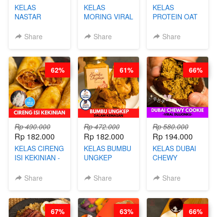
KELAS
KELAS
KELAS
NASTAR
MORING VIRAL
PROTEIN OAT
PREMIUM
- CIMOL
MIX - HEALTHY
KEKINIAN -
KERING
MEAL
Share
Share
Share
MELTING
MOLRING - BY
REPLACEMENT
NASTAR
CHEF DITA
POWDER - BY
WIJSMAN- BY
BARISTA
62%
61%
66%
CHEF DITA
ARISUDANA
Rp 490.000
Rp 472.000
Rp 580.000
Rp 182.000
Rp 182.000
Rp 194.000
KELAS CIRENG
KELAS BUMBU
KELAS DUBAI
ISI KEKINIAN -
UNGKEP
CHEWY
BY CHEF DITA
DALAM
COOKIE -
KEMASAN - BY
VIRAL
Share
Share
Share
CHEF
DUJJONKU 주
STEPHANIE
쏜쿠 - BY CHEF
DITA
67%
63%
66%