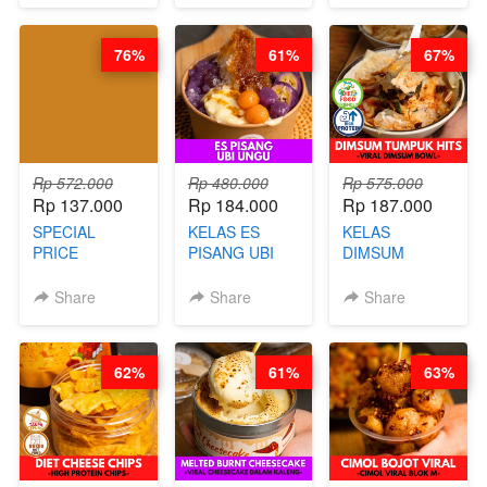
CHOCOLATE
AGUSTUS)
KOPITIAM BY
SAUCE- BY
BARISTA
76%
61%
67%
CHEF DITA
ARISUDANA
(TAYANG 18
(TANGGAL 04
AGUSTUS)
AGS HARGA
NAIK! )
Rp 572.000
Rp 480.000
Rp 575.000
Rp 137.000
Rp 184.000
Rp 187.000
SPECIAL
KELAS ES
KELAS
PRICE
PISANG UBI
DIMSUM
RELAUNCHING
UNGU - BY
TUMPUK HITS
KELAS CAKWE
CHEF DITA
- VIRAL
Share
Share
Share
& KUE BANTAL
DIMSUM BOWL
- BY CHEF
- BY CHEF
DITA
STEPHANIE
62%
61%
63%
(TANGGAL 04
AGS HARGA
NAIK! )