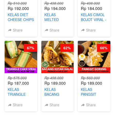
Rp 510.000
Rp 498.000
Rp 498.000
Rp 192.000
Rp 194.000
Rp 184.000
KELAS DIET
KELAS
KELAS CIMOL
CHEESE CHIPS
MELTED
BOJOT VIRAL -
- HIGH
BURNT
CIMOL VIRAL
PROTEIN
CHEESECAKE -
BLOK M -BY
Share
Share
Share
CHIPS -BY
VIRAL
CHEF DITA
CHEF DITA
CHEESECAKE
(TAYANG 29
DALAM
JUNI)
67%
62%
66%
KALENG-BY
CHEF DITA
Rp 575.000
Rp 498.000
Rp 560.000
Rp 187.000
Rp 189.000
Rp 189.000
KELAS
KELAS
KELAS
TRIANGLE
BACANG
PANGSIT
CAKE VIRAL -
KETAN HALAL -
GORENG -
CAKE BOLU
PREMIUM
LENGKAP
Share
Share
Share
ALA OB*LAB -
AYAM & SAPI -
DENGAN
BY CHEF DITA
BY CHEF DITA
KULIT