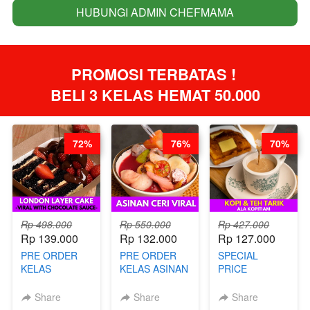
HUBUNGI ADMIN CHEFMAMA
`
PROMOSI TERBATAS ! 
BELI 3 KELAS HEMAT 50.000
72%
76%
70%
Rp 498.000
Rp 550.000
Rp 427.000
Rp 139.000
Rp 132.000
Rp 127.000
PRE ORDER
PRE ORDER
SPECIAL
KELAS
KELAS ASINAN
PRICE
LONDON
CERI VIRAL -
RELAUNCHING
LAYER CAKE -
BY CHEF DITA
KELAS KOPI &
Share
Share
Share
VIRAL WITH
(TAYANG 9
TEH TARIK ALA