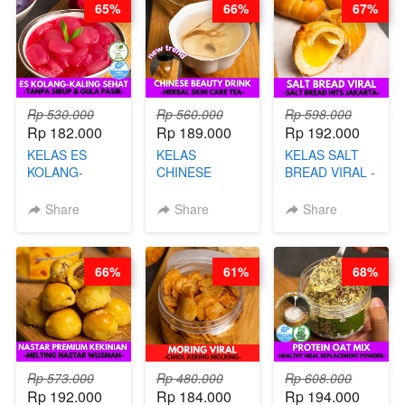
65%
66%
67%
Rp 530.000
Rp 560.000
Rp 598.000
Rp 182.000
Rp 189.000
Rp 192.000
KELAS ES
KELAS
KELAS SALT
KOLANG-
CHINESE
BREAD VIRAL -
KALING SEHAT
BEAUTY DRINK
SALT BREAD
- TANPA SIRUP
- HERBAL SKIN
HITS JAKARTA
Share
Share
Share
& GULA PASIR-
CARE TEA - BY
- BY CHEF
BY CHEF DITA
BARISTA
DITA
ARISUDANA
66%
61%
68%
Rp 573.000
Rp 480.000
Rp 608.000
Rp 192.000
Rp 184.000
Rp 194.000