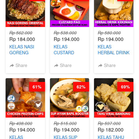
Rp 562.000
Rp 538.000
Rp 580.000
Rp 184.000
Rp 194.000
Rp 194.000
KELAS NASI
KELAS
KELAS
GORENG
CUSTARD
HERBAL DRINK
ORIENTAL -
PAO- FROZEN
KEKINIAN -
CHINESE WOK
STEAM BUN
RADANG &
Share
Share
Share
HEI FRIED
BENTUK
BAPIL
RICE - BY
BUAH- BY
FIGHTER - BY
CHEF
CHEF DITA
BARISTA
61%
62%
69%
STEPHANIE
ARISUDANA
Rp 498.000
Rp 515.000
Rp 597.000
Rp 194.000
Rp 194.000
Rp 182.000
KELAS
KELAS SUP
KELAS TAHU