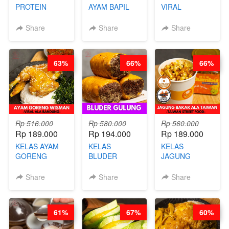
PROTEIN
AYAM BAPIL
VIRAL
CHICKEN
BOOSTER -
BANDUNG -
CHIPS -
SOP KALDU
ALA PRI*NG*N
Share
Share
Share
KERIPIK
AYAM
- BY CHEF
DAGING AYAM
KAMPUNG - BY
DITA
RENDAH
CHEF
63%
66%
66%
KALORI
STEPHANIE
GLUTEN FREE
BY CHEF DITA
Rp 516.000
Rp 580.000
Rp 560.000
Rp 189.000
Rp 194.000
Rp 189.000
KELAS AYAM
KELAS
KELAS
GORENG
BLUDER
JAGUNG
WISMAN -
GULUNG - BY
BAKAR ALA
VIRAL ALA
CHEF DITA
TAIWAN -
Share
Share
Share
BANDUNG- BY
TAIWAN
CHEF
STREET
STEPHANIE
FOOD- BY
61%
67%
60%
CHEF
STEPHANIE