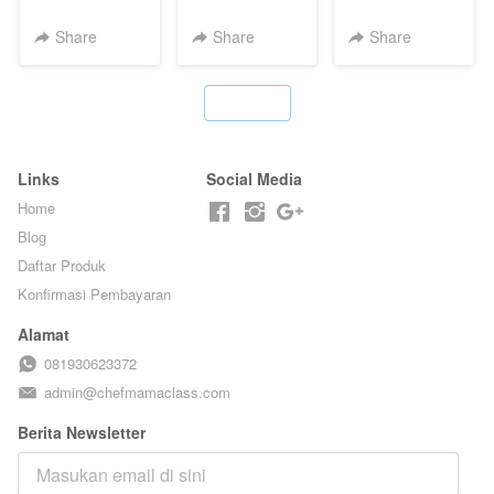
POPPING
KERIPIK VIRAL
HOMEMADE -
BOBA -
T**TOK - BY
TANPA GULA
Share
Share
Share
HOMEMADE
CHEF DITA
PASIR - BY
BOBA
BARISTA
MELETUS - BY
ARISUDANA
`
BARISTA ARI
Links
Social Media
Home
Blog
Daftar Produk
Konfirmasi Pembayaran
Alamat
081930623372
admin@chefmamaclass.com
Berita Newsletter