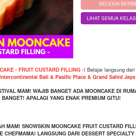
SELESAI BERB
`
LIHAT SEMUA KELA
`
 Belajar langsung dari
AKE - FRUIT CUSTARD FILLING -!
Intercontinental Bali & Pasific Place & Grand Sahid Jaya
TIVAL MAM! WAJIB BANGET ADA MOONCAKE DI RUMA
L BANGET! APALAGI YANG ENAK PREMIUM GITU!
MAH MAM! SNOWSKIN MOONCAKE FRUIT CUSTARD FILLI
NE CHEFMAMA! LANGSUNG DARI DESSERT SPECIALTY 