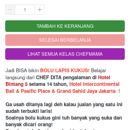
TAMBAH KE KERANJANG
`
SELESAI BERBELANJA
`
LIHAT SEMUA KELAS CHEFMAMA
`
Jadi BISA bikin
 Belajar 
 BOLU LAPIS KUKUS!
langsung dari
 CHEF DITA pengalaman di 
Hotel 
Bintang 5
 selama 14 tahun, 
Hotel Intercontinental 
Bali & Pasific Place & Grand Sahid Jaya Jakarta 
!
Ga usah ditanya lagi deh kalau jualan yang satu ini 
sudah terbukti laris! 
Soalnya bolu kukus gini tuh banyak yang suka dan 
banyak dicari orang! 