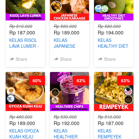
Rp 510.000
Rp 583.000
Rp 580.000
Rp 187.000
Rp 189.000
Rp 194.000
KELAS RISOL
KELAS
KELAS
LAVA LUMER -
JAPANESE
HEALTHY DIET
RISOL MANIS
CHICKEN
SMOOTHIES -
KEKINIAN-BY
KARAAGE - BY
BY BARISTA
Share
Share
Share
CHEF DITA
CHEF
ARISUDANA
STEPHANIE
60%
63%
63%
Rp 480.000
Rp 530.000
Rp 510.000
Rp 189.000
Rp 192.000
Rp 187.000
KELAS GYOZA
KELAS
KELAS
KUAH KEJU
HEALTHIER
REMPEYEK