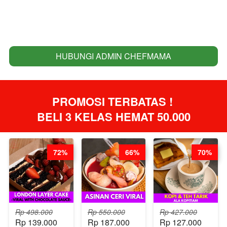
HUBUNGI ADMIN CHEFMAMA
`
PROMOSI TERBATAS ! 
BELI 3 KELAS HEMAT 50.000
72%
66%
70%
Rp 498.000
Rp 550.000
Rp 427.000
Rp 139.000
Rp 187.000
Rp 127.000