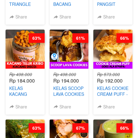
TRIANGLE
BACANG
PANGSIT
CAKE VIRAL -
KETAN HALAL -
GORENG -
CAKE BOLU
PREMIUM
LENGKAP
Share
Share
Share
ALA OB*LAB -
AYAM & SAPI -
DENGAN
BY CHEF DITA
BY CHEF DITA
KULIT
PANGSIT -BY
63%
61%
66%
CHEF DITA
Rp 498.000
Rp 498.000
Rp 573.000
Rp 184.000
Rp 194.000
Rp 192.000
KELAS
KELAS SCOOP
KELAS COOKIE
KACANG
LAVA COOKIES
CREAM PUFF -
TELUR KRIBO -
-BY CHEF DITA
SOES ALA
KACANG
B’PAPA-BY
Share
Share
Share
DISCO -BY
CHEF DITA
CHEF DITA
63%
67%
66%