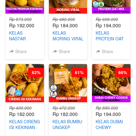
Rp 573.000
Rp 480.000
Rp 608.000
Rp 192.000
Rp 184.000
Rp 194.000
KELAS
KELAS
KELAS
NASTAR
MORING VIRAL
PROTEIN OAT
PREMIUM
- CIMOL
MIX - HEALTHY
KEKINIAN -
KERING
MEAL
Share
Share
Share
MELTING
MOLRING - BY
REPLACEMENT
NASTAR
CHEF DITA
POWDER - BY
WIJSMAN- BY
BARISTA
62%
61%
66%
CHEF DITA
ARISUDANA
Rp 490.000
Rp 472.000
Rp 580.000
Rp 182.000
Rp 182.000
Rp 194.000
KELAS CIRENG
KELAS BUMBU
KELAS DUBAI
ISI KEKINIAN -
UNGKEP
CHEWY
BY CHEF DITA
DALAM
COOKIE -