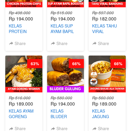
Rp 498.000
Rp 515.000
Rp 597.000
Rp 194.000
Rp 194.000
Rp 182.000
KELAS
KELAS SUP
KELAS TAHU
PROTEIN
AYAM BAPIL
VIRAL
CHICKEN
BOOSTER -
BANDUNG -
CHIPS -
SOP KALDU
ALA PRI*NG*N
Share
Share
Share
KERIPIK
AYAM
- BY CHEF
DAGING AYAM
KAMPUNG - BY
DITA
RENDAH
CHEF
63%
66%
66%
KALORI
STEPHANIE
GLUTEN FREE
BY CHEF DITA
Rp 516.000
Rp 580.000
Rp 560.000
Rp 189.000
Rp 194.000
Rp 189.000
KELAS AYAM
KELAS
KELAS
GORENG
BLUDER
JAGUNG
WISMAN -
GULUNG - BY
BAKAR ALA
VIRAL ALA
CHEF DITA
TAIWAN -
Share
Share
Share