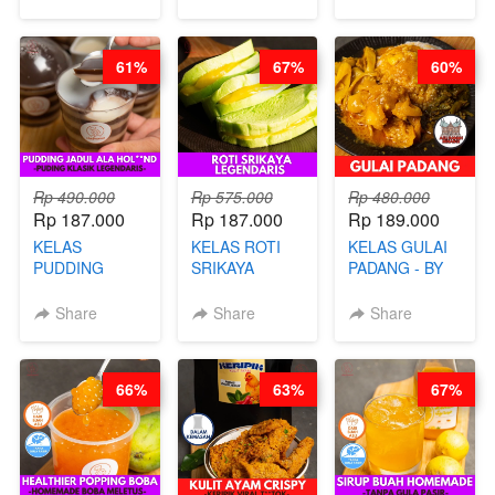
BANDUNG- BY
TAIWAN
CHEF
STREET
STEPHANIE
FOOD- BY
61%
67%
60%
CHEF
STEPHANIE
Rp 490.000
Rp 575.000
Rp 480.000
Rp 187.000
Rp 187.000
Rp 189.000
KELAS
KELAS ROTI
KELAS GULAI
PUDDING
SRIKAYA
PADANG - BY
JADUL ALA
LEGENDARIS -
FOODIES
HOL**ND -
BY CHEF DITA
NADIA
Share
Share
Share
PUDING
KLASIK
LEGENDARIS -
66%
63%
67%
BY CHEF DITA