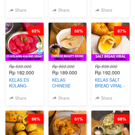
VIRAL - BY
CHIPS -
DALAM
CHEF DITA
KERIPIK
KEMASAN - BY
Share
Share
Share
SINGKONG &
CHEF DITA
UBI PREMIUM-
BY CHEF DITA
65%
66%
67%
Rp 530.000
Rp 560.000
Rp 598.000
Rp 182.000
Rp 189.000
Rp 192.000
KELAS ES
KELAS
KELAS SALT
KOLANG-
CHINESE
BREAD VIRAL -
KALING SEHAT
BEAUTY DRINK
SALT BREAD
- TANPA SIRUP
- HERBAL SKIN
HITS JAKARTA
Share
Share
Share
& GULA PASIR-
CARE TEA - BY
- BY CHEF
BY CHEF DITA
BARISTA
DITA
ARISUDANA
66%
61%
68%