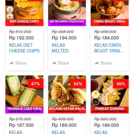
AGS HARGA
NAIK! )
Rp 510.000
Rp 498.000
Rp 498.000
Rp 192.000
Rp 194.000
Rp 184.000
KELAS DIET
KELAS
KELAS CIMOL
CHEESE CHIPS
MELTED
BOJOT VIRAL -
- HIGH
BURNT
CIMOL VIRAL
PROTEIN
CHEESECAKE -
BLOK M -BY
Share
Share
Share
CHIPS -BY
VIRAL
CHEF DITA
CHEF DITA
CHEESECAKE
(TAYANG 29
DALAM
JUNI)
67%
62%
66%
KALENG-BY
CHEF DITA
Rp 575.000
Rp 498.000
Rp 560.000
Rp 187.000
Rp 189.000
Rp 189.000
KELAS
KELAS
KELAS