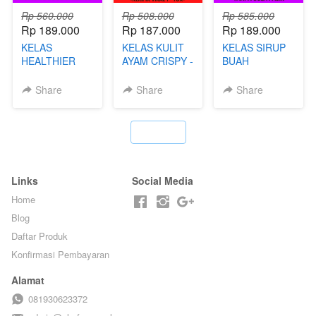
Rp 560.000
Rp 508.000
Rp 585.000
Rp 189.000
Rp 187.000
Rp 189.000
KELAS
KELAS KULIT
KELAS SIRUP
HEALTHIER
AYAM CRISPY -
BUAH
POPPING
KERIPIK VIRAL
HOMEMADE -
BOBA -
T**TOK - BY
TANPA GULA
Share
Share
Share
HOMEMADE
CHEF DITA
PASIR - BY
BOBA
BARISTA
MELETUS - BY
ARISUDANA
`
BARISTA ARI
Links
Social Media
Home
Blog
Daftar Produk
Konfirmasi Pembayaran
Alamat
081930623372