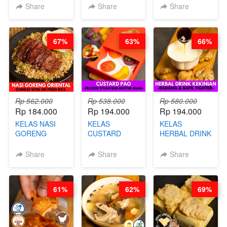
KEMASAN - BY
VIRAL
Share
Share
Share
CHEF
DUJJONKU 주
STEPHANIE
쏜쿠 - BY CHEF
DITA
67%
63%
66%
Rp 562.000
Rp 538.000
Rp 580.000
Rp 184.000
Rp 194.000
Rp 194.000
KELAS NASI
KELAS
KELAS
GORENG
CUSTARD
HERBAL DRINK
ORIENTAL -
PAO- FROZEN
KEKINIAN -
CHINESE WOK
STEAM BUN
RADANG &
Share
Share
Share
HEI FRIED
BENTUK
BAPIL
RICE - BY
BUAH- BY
FIGHTER - BY
CHEF
CHEF DITA
BARISTA
61%
62%
69%
STEPHANIE
ARISUDANA