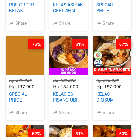
PRE ORDER
KELAS ASINAN
SPECIAL
KELAS
CERI VIRAL -
PRICE
LONDON
BY CHEF DITA
RELAUNCHING
LAYER CAKE -
KELAS KOPI &
Share
Share
Share
VIRAL WITH
TEH TARIK ALA
CHOCOLATE
KOPITIAM BY
SAUCE- BY
BARISTA
76%
61%
67%
CHEF DITA
ARISUDANA
(TAYANG 18
(TANGGAL 10
AGUSTUS)
AGS HARGA
NAIK! )
Rp 572.000
Rp 480.000
Rp 575.000
Rp 137.000
Rp 184.000
Rp 187.000
SPECIAL
KELAS ES
KELAS
PRICE
PISANG UBI
DIMSUM
RELAUNCHING
UNGU - BY
TUMPUK HITS
KELAS CAKWE
CHEF DITA
- VIRAL
Share
Share
Share
& KUE BANTAL
DIMSUM BOWL
- BY CHEF
- BY CHEF
DITA
STEPHANIE
62%
61%
63%
(TANGGAL 10