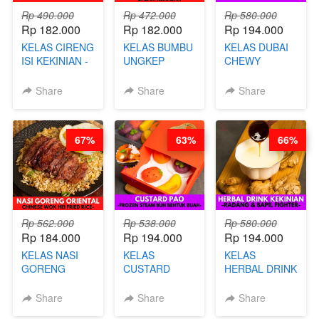
Rp 490.000
Rp 472.000
Rp 580.000
Rp 182.000
Rp 182.000
Rp 194.000
KELAS CIRENG
KELAS BUMBU
KELAS DUBAI
ISI KEKINIAN -
UNGKEP
CHEWY
BY CHEF DITA
DALAM
COOKIE -
KEMASAN - BY
VIRAL
Share
Share
Share
CHEF
DUJJONKU 주
STEPHANIE
쏜쿠 - BY CHEF
DITA
67%
63%
66%
Rp 562.000
Rp 538.000
Rp 580.000
Rp 184.000
Rp 194.000
Rp 194.000
KELAS NASI
KELAS
KELAS
GORENG
CUSTARD
HERBAL DRINK
ORIENTAL -
PAO- FROZEN
KEKINIAN -
CHINESE WOK
STEAM BUN
RADANG &
Share
Share
Share
HEI FRIED
BENTUK
BAPIL