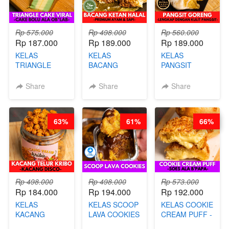
Rp 575.000
Rp 498.000
Rp 560.000
Rp 187.000
Rp 189.000
Rp 189.000
KELAS
KELAS
KELAS
TRIANGLE
BACANG
PANGSIT
CAKE VIRAL -
KETAN HALAL -
GORENG -
CAKE BOLU
PREMIUM
LENGKAP
Share
Share
Share
ALA OB*LAB -
AYAM & SAPI -
DENGAN
BY CHEF DITA
BY CHEF DITA
KULIT
PANGSIT -BY
63%
61%
66%
CHEF DITA
Rp 498.000
Rp 498.000
Rp 573.000
Rp 184.000
Rp 194.000
Rp 192.000
KELAS
KELAS SCOOP
KELAS COOKIE
KACANG
LAVA COOKIES
CREAM PUFF -
TELUR KRIBO -
-BY CHEF DITA
SOES ALA