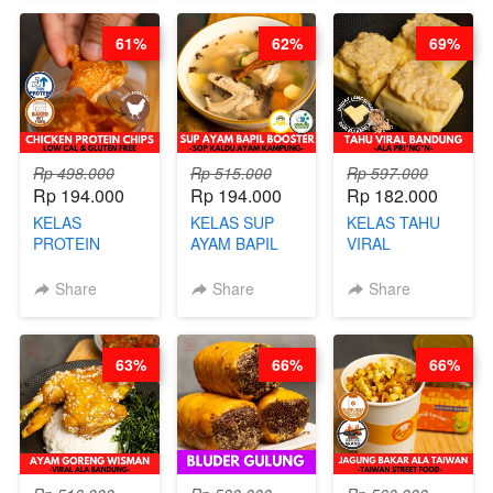
RICE - BY
BUAH- BY
FIGHTER - BY
CHEF
CHEF DITA
BARISTA
61%
62%
69%
STEPHANIE
ARISUDANA
Rp 498.000
Rp 515.000
Rp 597.000
Rp 194.000
Rp 194.000
Rp 182.000
KELAS
KELAS SUP
KELAS TAHU
PROTEIN
AYAM BAPIL
VIRAL
CHICKEN
BOOSTER -
BANDUNG -
CHIPS -
SOP KALDU
ALA PRI*NG*N
Share
Share
Share
KERIPIK
AYAM
- BY CHEF
DAGING AYAM
KAMPUNG - BY
DITA
RENDAH
CHEF
63%
66%
66%
KALORI
STEPHANIE
GLUTEN FREE
BY CHEF DITA