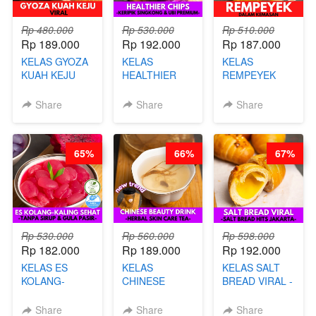
Rp 480.000
Rp 530.000
Rp 510.000
Rp 189.000
Rp 192.000
Rp 187.000
KELAS GYOZA
KELAS
KELAS
KUAH KEJU
HEALTHIER
REMPEYEK
VIRAL - BY
CHIPS -
DALAM
CHEF DITA
KERIPIK
KEMASAN - BY
Share
Share
Share
SINGKONG &
CHEF DITA
UBI PREMIUM-
BY CHEF DITA
65%
66%
67%
Rp 530.000
Rp 560.000
Rp 598.000
Rp 182.000
Rp 189.000
Rp 192.000
KELAS ES
KELAS
KELAS SALT
KOLANG-
CHINESE
BREAD VIRAL -
KALING SEHAT
BEAUTY DRINK
SALT BREAD
- TANPA SIRUP
- HERBAL SKIN
HITS JAKARTA
Share
Share
Share