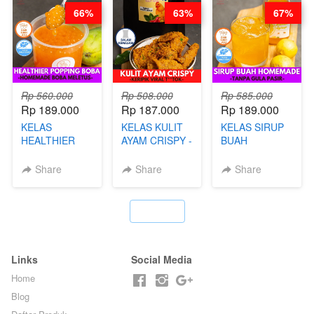
LEGENDARIS -
66%
63%
67%
BY CHEF DITA
Rp 560.000
Rp 508.000
Rp 585.000
Rp 189.000
Rp 187.000
Rp 189.000
KELAS
KELAS KULIT
KELAS SIRUP
HEALTHIER
AYAM CRISPY -
BUAH
POPPING
KERIPIK VIRAL
HOMEMADE -
BOBA -
T**TOK - BY
TANPA GULA
Share
Share
Share
HOMEMADE
CHEF DITA
PASIR - BY
BOBA
BARISTA
MELETUS - BY
ARISUDANA
`
BARISTA ARI
Links
Social Media
Home
Blog