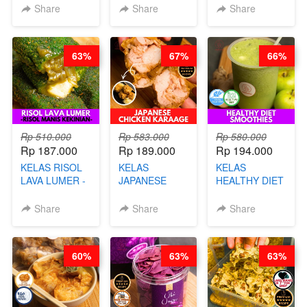
KACANG
B’PAPA-BY
Share
Share
Share
DISCO -BY
CHEF DITA
CHEF DITA
63%
67%
66%
Rp 510.000
Rp 583.000
Rp 580.000
Rp 187.000
Rp 189.000
Rp 194.000
KELAS RISOL
KELAS
KELAS
LAVA LUMER -
JAPANESE
HEALTHY DIET
RISOL MANIS
CHICKEN
SMOOTHIES -
KEKINIAN-BY
KARAAGE - BY
BY BARISTA
Share
Share
Share
CHEF DITA
CHEF
ARISUDANA
STEPHANIE
60%
63%
63%