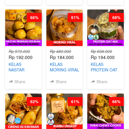
& GULA PASIR-
CARE TEA - BY
- BY CHEF
BY CHEF DITA
BARISTA
DITA
ARISUDANA
66%
61%
68%
Rp 573.000
Rp 480.000
Rp 608.000
Rp 192.000
Rp 184.000
Rp 194.000
KELAS
KELAS
KELAS
NASTAR
MORING VIRAL
PROTEIN OAT
PREMIUM
- CIMOL
MIX - HEALTHY
KEKINIAN -
KERING
MEAL
Share
Share
Share
MELTING
MOLRING - BY
REPLACEMENT
NASTAR
CHEF DITA
POWDER - BY
WIJSMAN- BY
BARISTA
62%
61%
66%
CHEF DITA
ARISUDANA