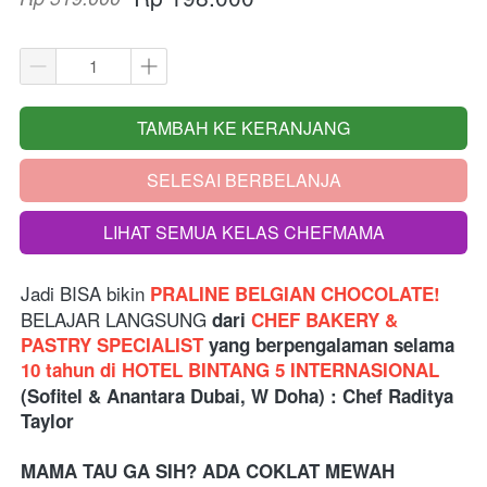
TAMBAH KE KERANJANG
`
SELESAI BERBELANJA
`
LIHAT SEMUA KELAS CHEFMAMA
`
Jadi BISA bikin
 PRALINE BELGIAN CHOCOLATE!
BELAJAR LANGSUNG 
dari
 CHEF BAKERY & 
PASTRY SPECIALIST 
yang berpengalaman selama
10 tahun di HOTEL BINTANG 5 INTERNASIONAL 
(Sofitel & Anantara Dubai, W Doha)
: Chef Raditya 
Taylor
MAMA TAU GA SIH? ADA COKLAT MEWAH 