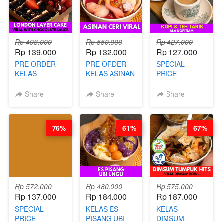
Rp 498.000
Rp 550.000
Rp 427.000
Rp 139.000
Rp 132.000
Rp 127.000
PRE ORDER
PRE ORDER
SPECIAL
KELAS
KELAS ASINAN
PRICE
LONDON
CERI VIRAL -
RELAUNCHING
LAYER CAKE -
BY CHEF DITA
KELAS KOPI &
Share
Share
Share
VIRAL WITH
(TAYANG 9
TEH TARIK ALA
CHOCOLATE
AGUSTUS)
KOPITIAM BY
SAUCE- BY
BARISTA
76%
61%
67%
CHEF DITA
ARISUDANA
(TAYANG 18
(TANGGAL 10
AGUSTUS)
AGS HARGA
NAIK! )
Rp 572.000
Rp 480.000
Rp 575.000
Rp 137.000
Rp 184.000
Rp 187.000
SPECIAL
KELAS ES
KELAS
PRICE
PISANG UBI
DIMSUM