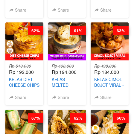
RELAUNCHING
UNGU - BY
TUMPUK HITS
KELAS CAKWE
CHEF DITA
- VIRAL
Share
Share
Share
& KUE BANTAL
DIMSUM BOWL
- BY CHEF
- BY CHEF
DITA
STEPHANIE
62%
61%
63%
(TANGGAL 10
AGS HARGA
NAIK! )
Rp 510.000
Rp 498.000
Rp 498.000
Rp 192.000
Rp 194.000
Rp 184.000
KELAS DIET
KELAS
KELAS CIMOL
CHEESE CHIPS
MELTED
BOJOT VIRAL -
- HIGH
BURNT
CIMOL VIRAL
PROTEIN
CHEESECAKE -
BLOK M -BY
Share
Share
Share
CHIPS -BY
VIRAL
CHEF DITA
CHEF DITA
CHEESECAKE
(TAYANG 29
DALAM
JUNI)
67%
62%
66%
KALENG-BY
CHEF DITA