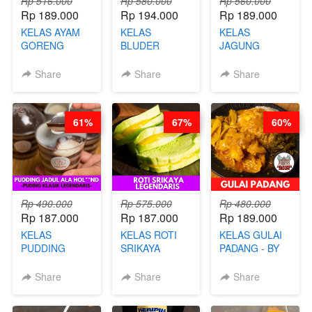
Rp 516.000
Rp 580.000
Rp 560.000
Rp 189.000
Rp 194.000
Rp 189.000
KELAS AYAM
KELAS
KELAS
GORENG
BLUDER
JAGUNG
WISMAN -
GULUNG - BY
BAKAR ALA
VIRAL ALA
CHEF DITA
TAIWAN -
Share
Share
Share
BANDUNG- BY
TAIWAN
CHEF
STREET
STEPHANIE
FOOD- BY
61%
67%
60%
CHEF
STEPHANIE
Rp 490.000
Rp 575.000
Rp 480.000
Rp 187.000
Rp 187.000
Rp 189.000
KELAS
KELAS ROTI
KELAS GULAI
PUDDING
SRIKAYA
PADANG - BY
JADUL ALA
LEGENDARIS -
FOODIES
HOL**ND -
BY CHEF DITA
NADIA
Share
Share
Share
PUDING
KLASIK