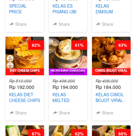
SPECIAL
KELAS ES
KELAS
PRICE
PISANG UBI
DIMSUM
RELAUNCHING
UNGU - BY
TUMPUK HITS
KELAS CAKWE
CHEF DITA
- VIRAL
Share
Share
Share
& KUE BANTAL
DIMSUM BOWL
- BY CHEF
- BY CHEF
DITA
STEPHANIE
62%
61%
63%
(TANGGAL 10
AGS HARGA
NAIK! )
Rp 510.000
Rp 498.000
Rp 498.000
Rp 192.000
Rp 194.000
Rp 184.000
KELAS DIET
KELAS
KELAS CIMOL
CHEESE CHIPS
MELTED
BOJOT VIRAL -
- HIGH
BURNT
CIMOL VIRAL
PROTEIN
CHEESECAKE -
BLOK M -BY
Share
Share
Share
CHIPS -BY
VIRAL
CHEF DITA
CHEF DITA
CHEESECAKE
(TAYANG 29
DALAM
JUNI)
67%
62%
66%
KALENG-BY