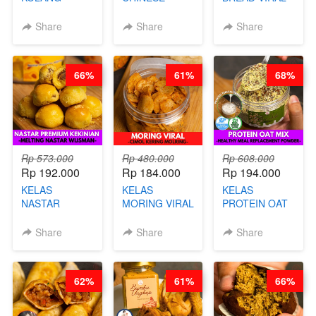
KALING SEHAT
BEAUTY DRINK
SALT BREAD
- TANPA SIRUP
- HERBAL SKIN
HITS JAKARTA
Share
Share
Share
& GULA PASIR-
CARE TEA - BY
- BY CHEF
BY CHEF DITA
BARISTA
DITA
ARISUDANA
66%
61%
68%
Rp 573.000
Rp 480.000
Rp 608.000
Rp 192.000
Rp 184.000
Rp 194.000
KELAS
KELAS
KELAS
NASTAR
MORING VIRAL
PROTEIN OAT
PREMIUM
- CIMOL
MIX - HEALTHY
KEKINIAN -
KERING
MEAL
Share
Share
Share
MELTING
MOLRING - BY
REPLACEMENT
NASTAR
CHEF DITA
POWDER - BY
WIJSMAN- BY
BARISTA
62%
61%
66%
CHEF DITA
ARISUDANA