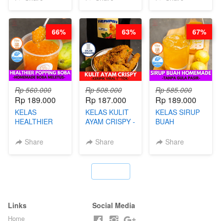
PUDING
KLASIK
LEGENDARIS -
66%
63%
67%
BY CHEF DITA
Rp 560.000
Rp 508.000
Rp 585.000
Rp 189.000
Rp 187.000
Rp 189.000
KELAS
KELAS KULIT
KELAS SIRUP
HEALTHIER
AYAM CRISPY -
BUAH
POPPING
KERIPIK VIRAL
HOMEMADE -
BOBA -
T**TOK - BY
TANPA GULA
Share
Share
Share
HOMEMADE
CHEF DITA
PASIR - BY
BOBA
BARISTA
MELETUS - BY
ARISUDANA
`
BARISTA ARI
Links
Social Media
Home