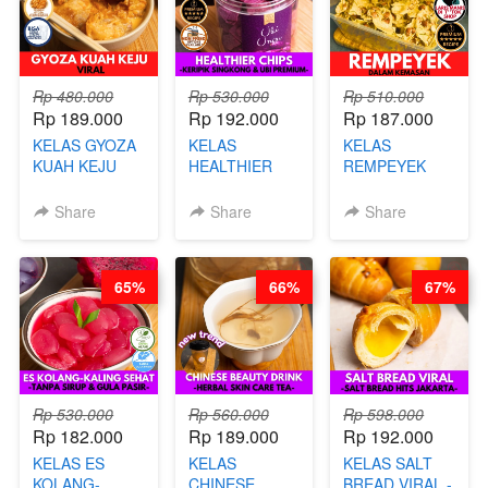
Rp 480.000
Rp 530.000
Rp 510.000
Rp 189.000
Rp 192.000
Rp 187.000
KELAS GYOZA
KELAS
KELAS
KUAH KEJU
HEALTHIER
REMPEYEK
VIRAL - BY
CHIPS -
DALAM
CHEF DITA
KERIPIK
KEMASAN - BY
Share
Share
Share
SINGKONG &
CHEF DITA
UBI PREMIUM-
BY CHEF DITA
65%
66%
67%
Rp 530.000
Rp 560.000
Rp 598.000
Rp 182.000
Rp 189.000
Rp 192.000
KELAS ES
KELAS
KELAS SALT
KOLANG-
CHINESE
BREAD VIRAL -