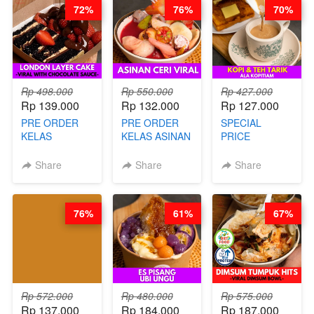
72%
76%
70%
Rp 498.000
Rp 550.000
Rp 427.000
Rp 139.000
Rp 132.000
Rp 127.000
PRE ORDER
PRE ORDER
SPECIAL
KELAS
KELAS ASINAN
PRICE
LONDON
CERI VIRAL -
RELAUNCHING
LAYER CAKE -
BY CHEF DITA
KELAS KOPI &
Share
Share
Share
VIRAL WITH
(TAYANG 9
TEH TARIK ALA
CHOCOLATE
AGUSTUS)
KOPITIAM BY
SAUCE- BY
BARISTA
76%
61%
67%
CHEF DITA
ARISUDANA
(TAYANG 18
(TANGGAL 10
AGUSTUS)
AGS HARGA
NAIK! )
Rp 572.000
Rp 480.000
Rp 575.000
Rp 137.000
Rp 184.000
Rp 187.000