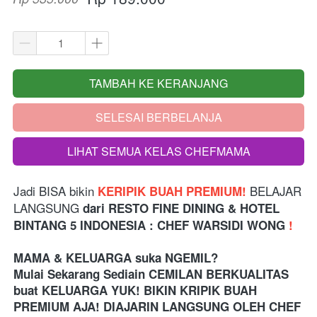
TAMBAH KE KERANJANG
`
SELESAI BERBELANJA
`
LIHAT SEMUA KELAS CHEFMAMA
`
Jadi BISA bikin
 BELAJAR 
 KERIPIK BUAH PREMIUM!
LANGSUNG 
dari
RESTO FINE DINING & HOTEL 
BINTANG 5 INDONESIA 
: CHEF WARSIDI WONG 
!
MAMA & KELUARGA suka NGEMIL?
Mulai Sekarang Sediain CEMILAN BERKUALITAS 
buat KELUARGA YUK! BIKIN KRIPIK BUAH 
PREMIUM AJA! DIAJARIN LANGSUNG OLEH CHEF 