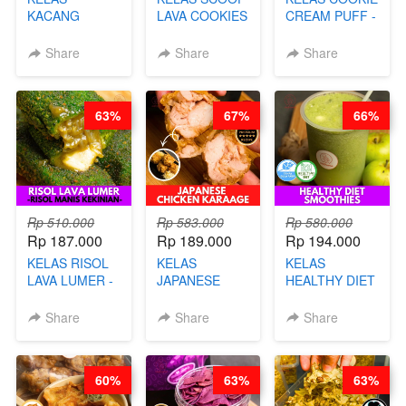
KACANG
LAVA COOKIES
CREAM PUFF -
TELUR KRIBO -
-BY CHEF DITA
SOES ALA
KACANG
B’PAPA-BY
Share
Share
Share
DISCO -BY
CHEF DITA
CHEF DITA
63%
67%
66%
Rp 510.000
Rp 583.000
Rp 580.000
Rp 187.000
Rp 189.000
Rp 194.000
KELAS RISOL
KELAS
KELAS
LAVA LUMER -
JAPANESE
HEALTHY DIET
RISOL MANIS
CHICKEN
SMOOTHIES -
KEKINIAN-BY
KARAAGE - BY
BY BARISTA
Share
Share
Share
CHEF DITA
CHEF
ARISUDANA
STEPHANIE
60%
63%
63%