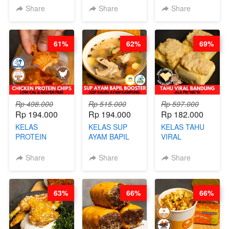
CHINESE WOK
STEAM BUN
RADANG &
Share
Share
Share
HEI FRIED
BENTUK
BAPIL
RICE - BY
BUAH- BY
FIGHTER - BY
CHEF
CHEF DITA
BARISTA
61%
62%
69%
STEPHANIE
ARISUDANA
Rp 498.000
Rp 515.000
Rp 597.000
Rp 194.000
Rp 194.000
Rp 182.000
KELAS
KELAS SUP
KELAS TAHU
PROTEIN
AYAM BAPIL
VIRAL
CHICKEN
BOOSTER -
BANDUNG -
CHIPS -
SOP KALDU
ALA PRI*NG*N
Share
Share
Share
KERIPIK
AYAM
- BY CHEF
DAGING AYAM
KAMPUNG - BY
DITA
RENDAH
CHEF
63%
66%
66%
KALORI
STEPHANIE
GLUTEN FREE
BY CHEF DITA