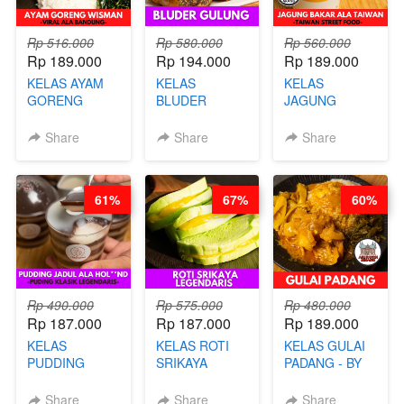
Rp 516.000
Rp 580.000
Rp 560.000
Rp 189.000
Rp 194.000
Rp 189.000
KELAS AYAM
KELAS
KELAS
GORENG
BLUDER
JAGUNG
WISMAN -
GULUNG - BY
BAKAR ALA
VIRAL ALA
CHEF DITA
TAIWAN -
Share
Share
Share
BANDUNG- BY
TAIWAN
CHEF
STREET
STEPHANIE
FOOD- BY
61%
67%
60%
CHEF
STEPHANIE
Rp 490.000
Rp 575.000
Rp 480.000
Rp 187.000
Rp 187.000
Rp 189.000
KELAS
KELAS ROTI
KELAS GULAI
PUDDING
SRIKAYA
PADANG - BY
JADUL ALA
LEGENDARIS -
FOODIES
HOL**ND -
BY CHEF DITA
NADIA
Share
Share
Share