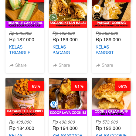
CHEF DITA
Rp 575.000
Rp 498.000
Rp 560.000
Rp 187.000
Rp 189.000
Rp 189.000
KELAS
KELAS
KELAS
TRIANGLE
BACANG
PANGSIT
CAKE VIRAL -
KETAN HALAL -
GORENG -
CAKE BOLU
PREMIUM
LENGKAP
Share
Share
Share
ALA OB*LAB -
AYAM & SAPI -
DENGAN
BY CHEF DITA
BY CHEF DITA
KULIT
PANGSIT -BY
63%
61%
66%
CHEF DITA
Rp 498.000
Rp 498.000
Rp 573.000
Rp 184.000
Rp 194.000
Rp 192.000
KELAS
KELAS SCOOP
KELAS COOKIE