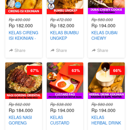
Rp 490.000
Rp 472.000
Rp 580.000
Rp 182.000
Rp 182.000
Rp 194.000
KELAS CIRENG
KELAS BUMBU
KELAS DUBAI
ISI KEKINIAN -
UNGKEP
CHEWY
BY CHEF DITA
DALAM
COOKIE -
KEMASAN - BY
VIRAL
Share
Share
Share
CHEF
DUJJONKU 주
STEPHANIE
쏜쿠 - BY CHEF
DITA
67%
63%
66%
Rp 562.000
Rp 538.000
Rp 580.000
Rp 184.000
Rp 194.000
Rp 194.000
KELAS NASI
KELAS
KELAS
GORENG
CUSTARD
HERBAL DRINK
ORIENTAL -
PAO- FROZEN
KEKINIAN -