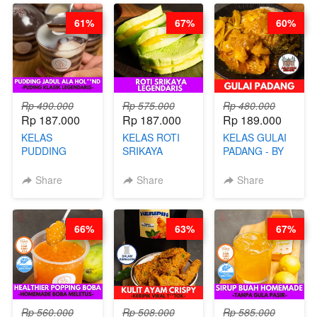
STEPHANIE
FOOD- BY
61%
67%
60%
CHEF
STEPHANIE
Rp 490.000
Rp 575.000
Rp 480.000
Rp 187.000
Rp 187.000
Rp 189.000
KELAS
KELAS ROTI
KELAS GULAI
PUDDING
SRIKAYA
PADANG - BY
JADUL ALA
LEGENDARIS -
FOODIES
HOL**ND -
BY CHEF DITA
NADIA
Share
Share
Share
PUDING
KLASIK
LEGENDARIS -
66%
63%
67%
BY CHEF DITA
Rp 560.000
Rp 508.000
Rp 585.000