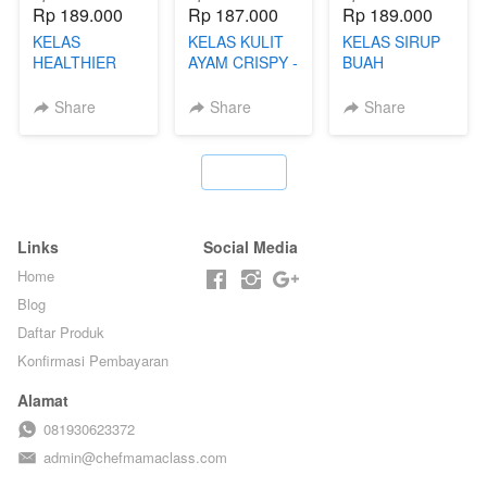
Rp 189.000
Rp 187.000
Rp 189.000
KELAS
KELAS KULIT
KELAS SIRUP
HEALTHIER
AYAM CRISPY -
BUAH
POPPING
KERIPIK VIRAL
HOMEMADE -
BOBA -
T**TOK - BY
TANPA GULA
Share
Share
Share
HOMEMADE
CHEF DITA
PASIR - BY
BOBA
BARISTA
MELETUS - BY
ARISUDANA
`
BARISTA ARI
Links
Social Media
Home
Blog
Daftar Produk
Konfirmasi Pembayaran
Alamat
081930623372
admin@chefmamaclass.com