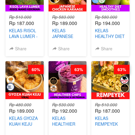
Rp 510.000
Rp 583.000
Rp 580.000
Rp 187.000
Rp 189.000
Rp 194.000
KELAS RISOL
KELAS
KELAS
LAVA LUMER -
JAPANESE
HEALTHY DIET
RISOL MANIS
CHICKEN
SMOOTHIES -
KEKINIAN-BY
KARAAGE - BY
BY BARISTA
Share
Share
Share
CHEF DITA
CHEF
ARISUDANA
STEPHANIE
60%
63%
63%
Rp 480.000
Rp 530.000
Rp 510.000
Rp 189.000
Rp 192.000
Rp 187.000
KELAS GYOZA
KELAS
KELAS
KUAH KEJU
HEALTHIER
REMPEYEK
VIRAL - BY
CHIPS -
DALAM