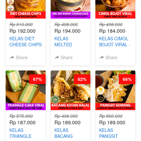
NAIK! )
Rp 510.000
Rp 498.000
Rp 498.000
Rp 192.000
Rp 194.000
Rp 184.000
KELAS DIET
KELAS
KELAS CIMOL
CHEESE CHIPS
MELTED
BOJOT VIRAL -
- HIGH
BURNT
CIMOL VIRAL
PROTEIN
CHEESECAKE -
BLOK M -BY
Share
Share
Share
CHIPS -BY
VIRAL
CHEF DITA
CHEF DITA
CHEESECAKE
(TAYANG 29
DALAM
JUNI)
67%
62%
66%
KALENG-BY
CHEF DITA
Rp 575.000
Rp 498.000
Rp 560.000
Rp 187.000
Rp 189.000
Rp 189.000
KELAS
KELAS
KELAS
TRIANGLE
BACANG
PANGSIT