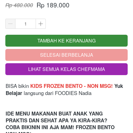
Rp 189.000
Rp 480.000
TAMBAH KE KERANJANG
`
SELESAI BERBELANJA
`
LIHAT SEMUA KELAS CHEFMAMA
`
BISA bikin
KIDS FROZEN BENTO - NON MSG! 
Yuk 
langsung dari FOODIES Nadia
Belajar 
IDE MENU MAKANAN BUAT ANAK YANG 
PRAKTIS DAN SEHAT APA YA KIRA-KIRA?
COBA BIKININ INI AJA MAM! FROZEN BENTO 