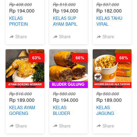
Rp 498.000
Rp 515.000
Rp 597.000
Rp 194.000
Rp 194.000
Rp 182.000
KELAS
KELAS SUP
KELAS TAHU
PROTEIN
AYAM BAPIL
VIRAL
CHICKEN
BOOSTER -
BANDUNG -
CHIPS -
SOP KALDU
ALA PRI*NG*N
Share
Share
Share
KERIPIK
AYAM
- BY CHEF
DAGING AYAM
KAMPUNG - BY
DITA
RENDAH
CHEF
63%
66%
66%
KALORI
STEPHANIE
GLUTEN FREE
BY CHEF DITA
Rp 516.000
Rp 580.000
Rp 560.000
Rp 189.000
Rp 194.000
Rp 189.000
KELAS AYAM
KELAS
KELAS
GORENG
BLUDER
JAGUNG
WISMAN -
GULUNG - BY
BAKAR ALA
VIRAL ALA
CHEF DITA
TAIWAN -
Share
Share
Share
BANDUNG- BY
TAIWAN
CHEF
STREET