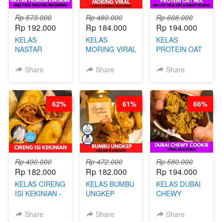
Rp 573.000
Rp 480.000
Rp 608.000
Rp 192.000
Rp 184.000
Rp 194.000
KELAS
KELAS
KELAS
NASTAR
MORING VIRAL
PROTEIN OAT
PREMIUM
- CIMOL
MIX - HEALTHY
KEKINIAN -
KERING
MEAL
Share
Share
Share
MELTING
MOLRING - BY
REPLACEMENT
NASTAR
CHEF DITA
POWDER - BY
WIJSMAN- BY
BARISTA
62%
61%
66%
CHEF DITA
ARISUDANA
Rp 490.000
Rp 472.000
Rp 580.000
Rp 182.000
Rp 182.000
Rp 194.000
KELAS CIRENG
KELAS BUMBU
KELAS DUBAI
ISI KEKINIAN -
UNGKEP
CHEWY
BY CHEF DITA
DALAM
COOKIE -
KEMASAN - BY
VIRAL
Share
Share
Share
CHEF
DUJJONKU 주