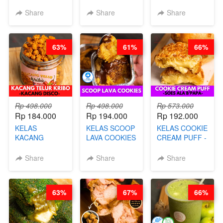
CAKE VIRAL -
KETAN HALAL -
GORENG -
CAKE BOLU
PREMIUM
LENGKAP
Share
Share
Share
ALA OB*LAB -
AYAM & SAPI -
DENGAN
BY CHEF DITA
BY CHEF DITA
KULIT
PANGSIT -BY
63%
61%
66%
CHEF DITA
Rp 498.000
Rp 498.000
Rp 573.000
Rp 184.000
Rp 194.000
Rp 192.000
KELAS
KELAS SCOOP
KELAS COOKIE
KACANG
LAVA COOKIES
CREAM PUFF -
TELUR KRIBO -
-BY CHEF DITA
SOES ALA
KACANG
B’PAPA-BY
Share
Share
Share
DISCO -BY
CHEF DITA
CHEF DITA
63%
67%
66%