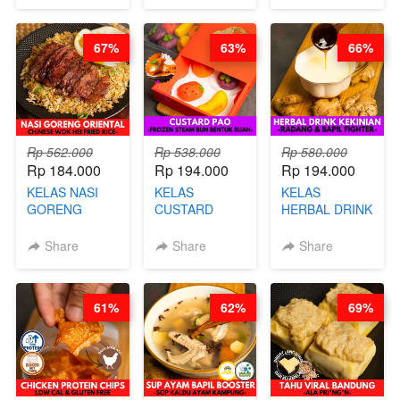
STEPHANIE
쏜쿠 - BY CHEF
DITA
67%
63%
66%
Rp 562.000
Rp 538.000
Rp 580.000
Rp 184.000
Rp 194.000
Rp 194.000
KELAS NASI
KELAS
KELAS
GORENG
CUSTARD
HERBAL DRINK
ORIENTAL -
PAO- FROZEN
KEKINIAN -
CHINESE WOK
STEAM BUN
RADANG &
Share
Share
Share
HEI FRIED
BENTUK
BAPIL
RICE - BY
BUAH- BY
FIGHTER - BY
CHEF
CHEF DITA
BARISTA
61%
62%
69%
STEPHANIE
ARISUDANA