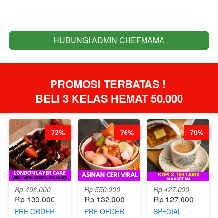
HUBUNGI ADMIN CHEFMAMA
`
PROMOSI TERBATAS ! 
BELI 3 KELAS HEMAT 50.000
72%
76%
70%
Rp 498.000
Rp 550.000
Rp 427.000
Rp 139.000
Rp 132.000
Rp 127.000
PRE ORDER
PRE ORDER
SPECIAL