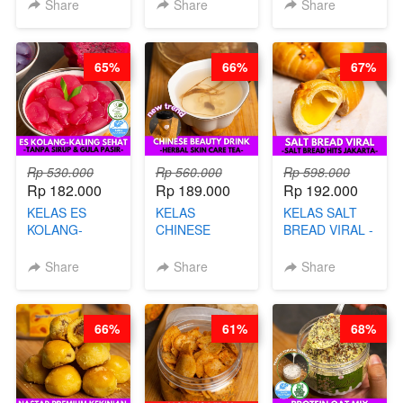
CHEF DITA
KERIPIK
KEMASAN - BY
Share
Share
Share
SINGKONG &
CHEF DITA
UBI PREMIUM-
BY CHEF DITA
65%
66%
67%
Rp 530.000
Rp 560.000
Rp 598.000
Rp 182.000
Rp 189.000
Rp 192.000
KELAS ES
KELAS
KELAS SALT
KOLANG-
CHINESE
BREAD VIRAL -
KALING SEHAT
BEAUTY DRINK
SALT BREAD
- TANPA SIRUP
- HERBAL SKIN
HITS JAKARTA
Share
Share
Share
& GULA PASIR-
CARE TEA - BY
- BY CHEF
BY CHEF DITA
BARISTA
DITA
ARISUDANA
66%
61%
68%