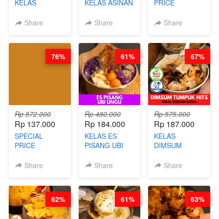
KELAS
KELAS ASINAN
PRICE
LONDON
CERI VIRAL -
RELAUNCHING
LAYER CAKE -
BY CHEF DITA
KELAS KOPI &
Share
Share
Share
VIRAL WITH
(TAYANG 9
TEH TARIK ALA
CHOCOLATE
AGUSTUS)
KOPITIAM BY
SAUCE- BY
BARISTA
76%
61%
67%
CHEF DITA
ARISUDANA
(TAYANG 18
(TANGGAL 10
AGUSTUS)
AGS HARGA
NAIK! )
Rp 572.000
Rp 480.000
Rp 575.000
Rp 137.000
Rp 184.000
Rp 187.000
SPECIAL
KELAS ES
KELAS
PRICE
PISANG UBI
DIMSUM
RELAUNCHING
UNGU - BY
TUMPUK HITS
KELAS CAKWE
CHEF DITA
- VIRAL
Share
Share
Share
& KUE BANTAL
DIMSUM BOWL
- BY CHEF
- BY CHEF
DITA
STEPHANIE
62%
61%
63%
(TANGGAL 10
AGS HARGA