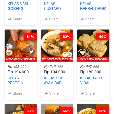
KELAS NASI
KELAS
KELAS
GORENG
CUSTARD
HERBAL DRINK
ORIENTAL -
PAO- FROZEN
KEKINIAN -
CHINESE WOK
STEAM BUN
RADANG &
Share
Share
Share
HEI FRIED
BENTUK
BAPIL
RICE - BY
BUAH- BY
FIGHTER - BY
CHEF
CHEF DITA
BARISTA
61%
62%
69%
STEPHANIE
ARISUDANA
Rp 498.000
Rp 515.000
Rp 597.000
Rp 194.000
Rp 194.000
Rp 182.000
KELAS
KELAS SUP
KELAS TAHU
PROTEIN
AYAM BAPIL
VIRAL
CHICKEN
BOOSTER -
BANDUNG -
CHIPS -
SOP KALDU
ALA PRI*NG*N
Share
Share
Share
KERIPIK
AYAM
- BY CHEF
DAGING AYAM
KAMPUNG - BY
DITA
RENDAH
CHEF
63%
66%
66%
KALORI
STEPHANIE