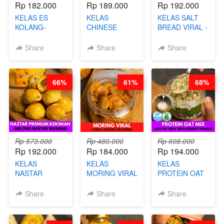
Rp 182.000
Rp 189.000
Rp 192.000
KELAS ES
KELAS
KELAS SALT
KOLANG-
CHINESE
BREAD VIRAL -
KALING SEHAT
BEAUTY DRINK
SALT BREAD
- TANPA SIRUP
- HERBAL SKIN
HITS JAKARTA
Share
Share
Share
& GULA PASIR-
CARE TEA - BY
- BY CHEF
BY CHEF DITA
BARISTA
DITA
ARISUDANA
66%
61%
68%
Rp 573.000
Rp 480.000
Rp 608.000
Rp 192.000
Rp 184.000
Rp 194.000
KELAS
KELAS
KELAS
NASTAR
MORING VIRAL
PROTEIN OAT
PREMIUM
- CIMOL
MIX - HEALTHY
KEKINIAN -
KERING
MEAL
Share
Share
Share
MELTING
MOLRING - BY
REPLACEMENT
NASTAR
CHEF DITA
POWDER - BY
WIJSMAN- BY
BARISTA