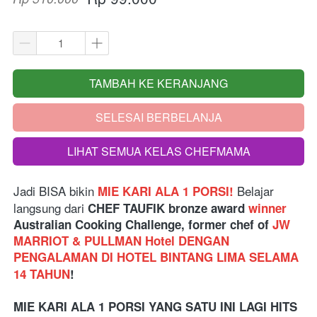
TAMBAH KE KERANJANG
`
SELESAI BERBELANJA
`
LIHAT SEMUA KELAS CHEFMAMA
`
Jadi BISA bikin
Belajar 
MIE KARI ALA 1 PORSI!
langsung dari
 CHEF TAUFIK bronze award 
winner
Australian Cooking Challenge, former chef of 
JW 
MARRIOT & PULLMAN Hotel DENGAN 
PENGALAMAN DI HOTEL BINTANG LIMA SELAMA 
14 TAHUN
!
MIE KARI ALA 1 PORSI YANG SATU INI LAGI HITS 