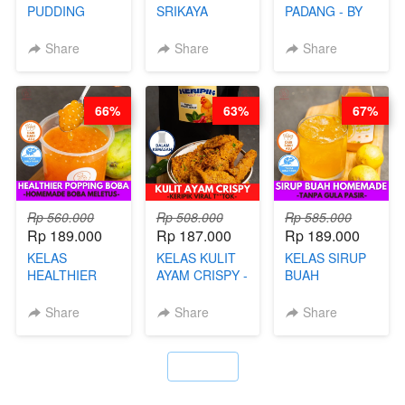
PUDDING
SRIKAYA
PADANG - BY
JADUL ALA
LEGENDARIS -
FOODIES
HOL**ND -
BY CHEF DITA
NADIA
Share
Share
Share
PUDING
KLASIK
LEGENDARIS -
66%
63%
67%
BY CHEF DITA
Rp 560.000
Rp 508.000
Rp 585.000
Rp 189.000
Rp 187.000
Rp 189.000
KELAS
KELAS KULIT
KELAS SIRUP
HEALTHIER
AYAM CRISPY -
BUAH
POPPING
KERIPIK VIRAL
HOMEMADE -
BOBA -
T**TOK - BY
TANPA GULA
Share
Share
Share
HOMEMADE
CHEF DITA
PASIR - BY
BOBA
BARISTA
MELETUS - BY
ARISUDANA
`
BARISTA ARI