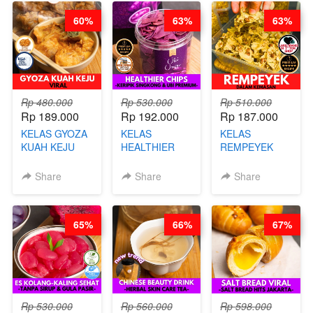
60%
63%
63%
Rp 480.000
Rp 530.000
Rp 510.000
Rp 189.000
Rp 192.000
Rp 187.000
KELAS GYOZA
KELAS
KELAS
KUAH KEJU
HEALTHIER
REMPEYEK
VIRAL - BY
CHIPS -
DALAM
CHEF DITA
KERIPIK
KEMASAN - BY
Share
Share
Share
SINGKONG &
CHEF DITA
UBI PREMIUM-
BY CHEF DITA
65%
66%
67%
Rp 530.000
Rp 560.000
Rp 598.000