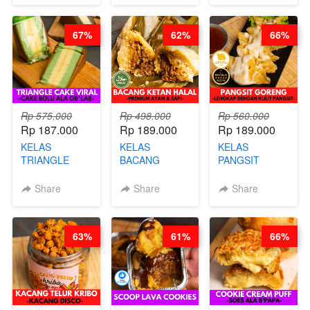
CHEF DITA
CHEESECAKE
(TAYANG 29
DALAM
JUNI)
67%
62%
66%
KALENG-BY
CHEF DITA
Rp 575.000
Rp 498.000
Rp 560.000
Rp 187.000
Rp 189.000
Rp 189.000
KELAS
KELAS
KELAS
TRIANGLE
BACANG
PANGSIT
CAKE VIRAL -
KETAN HALAL -
GORENG -
CAKE BOLU
PREMIUM
LENGKAP
Share
Share
Share
ALA OB*LAB -
AYAM & SAPI -
DENGAN
BY CHEF DITA
BY CHEF DITA
KULIT
PANGSIT -BY
63%
61%
66%
CHEF DITA