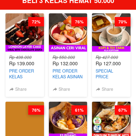
BELI 3 KELAS HEMAT 50.000
72%
76%
70%
Rp 498.000
Rp 550.000
Rp 427.000
Rp 139.000
Rp 132.000
Rp 127.000
PRE ORDER
PRE ORDER
SPECIAL
KELAS
KELAS ASINAN
PRICE
LONDON
CERI VIRAL -
RELAUNCHING
LAYER CAKE -
BY CHEF DITA
KELAS KOPI &
Share
Share
Share
VIRAL WITH
(TAYANG 9
TEH TARIK ALA
CHOCOLATE
AGUSTUS)
KOPITIAM BY
SAUCE- BY
BARISTA
76%
61%
67%
CHEF DITA
ARISUDANA
(TAYANG 18
(TANGGAL 10
AGUSTUS)
AGS HARGA
NAIK! )