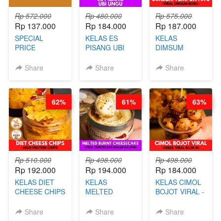
Rp 572.000
Rp 480.000
Rp 575.000
Rp 137.000
Rp 184.000
Rp 187.000
SPECIAL
KELAS ES
KELAS
PRICE
PISANG UBI
DIMSUM
RELAUNCHING
UNGU - BY
TUMPUK HITS
KELAS CAKWE
CHEF DITA
- VIRAL
Share
Share
Share
& KUE BANTAL
DIMSUM BOWL
- BY CHEF
- BY CHEF
DITA
STEPHANIE
62%
61%
63%
(TANGGAL 10
AGS HARGA
NAIK! )
Rp 510.000
Rp 498.000
Rp 498.000
Rp 192.000
Rp 194.000
Rp 184.000
KELAS DIET
KELAS
KELAS CIMOL
CHEESE CHIPS
MELTED
BOJOT VIRAL -
- HIGH
BURNT
CIMOL VIRAL
PROTEIN
CHEESECAKE -
BLOK M -BY
Share
Share
Share
CHIPS -BY
VIRAL
CHEF DITA