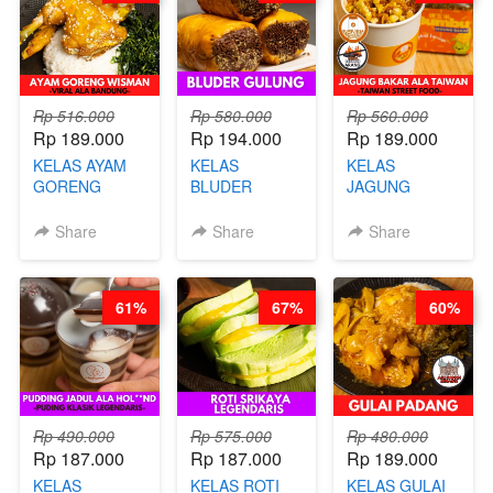
GLUTEN FREE
BY CHEF DITA
Rp 516.000
Rp 580.000
Rp 560.000
Rp 189.000
Rp 194.000
Rp 189.000
KELAS AYAM
KELAS
KELAS
GORENG
BLUDER
JAGUNG
WISMAN -
GULUNG - BY
BAKAR ALA
VIRAL ALA
CHEF DITA
TAIWAN -
Share
Share
Share
BANDUNG- BY
TAIWAN
CHEF
STREET
STEPHANIE
FOOD- BY
61%
67%
60%
CHEF
STEPHANIE
Rp 490.000
Rp 575.000
Rp 480.000
Rp 187.000
Rp 187.000
Rp 189.000
KELAS
KELAS ROTI
KELAS GULAI