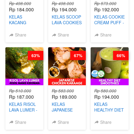
Rp 498.000
Rp 498.000
Rp 573.000
Rp 184.000
Rp 194.000
Rp 192.000
KELAS
KELAS SCOOP
KELAS COOKIE
KACANG
LAVA COOKIES
CREAM PUFF -
TELUR KRIBO -
-BY CHEF DITA
SOES ALA
KACANG
B’PAPA-BY
Share
Share
Share
DISCO -BY
CHEF DITA
CHEF DITA
63%
67%
66%
Rp 510.000
Rp 583.000
Rp 580.000
Rp 187.000
Rp 189.000
Rp 194.000
KELAS RISOL
KELAS
KELAS
LAVA LUMER -
JAPANESE
HEALTHY DIET
RISOL MANIS
CHICKEN
SMOOTHIES -
KEKINIAN-BY
KARAAGE - BY
BY BARISTA
Share
Share
Share
CHEF DITA
CHEF
ARISUDANA
STEPHANIE