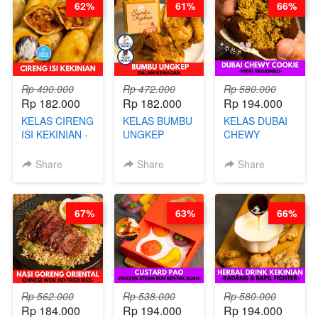
62%
61%
66%
CHEF DITA
ARISUDANA
Rp 490.000
Rp 472.000
Rp 580.000
Rp 182.000
Rp 182.000
Rp 194.000
KELAS CIRENG
KELAS BUMBU
KELAS DUBAI
ISI KEKINIAN -
UNGKEP
CHEWY
BY CHEF DITA
DALAM
COOKIE -
KEMASAN - BY
VIRAL
Share
Share
Share
CHEF
DUJJONKU 주
STEPHANIE
쏜쿠 - BY CHEF
DITA
67%
63%
66%
Rp 562.000
Rp 538.000
Rp 580.000
Rp 184.000
Rp 194.000
Rp 194.000