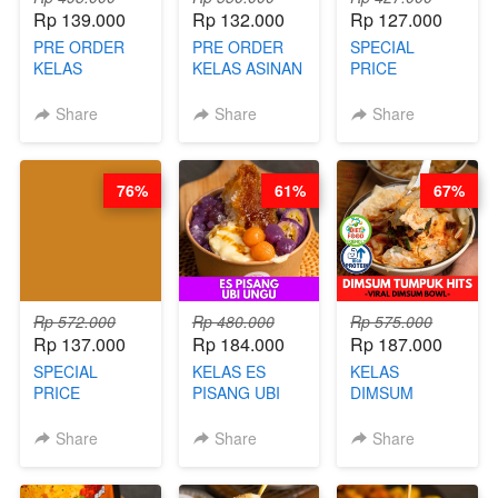
Rp 139.000
Rp 132.000
Rp 127.000
PRE ORDER
PRE ORDER
SPECIAL
KELAS
KELAS ASINAN
PRICE
LONDON
CERI VIRAL -
RELAUNCHING
LAYER CAKE -
BY CHEF DITA
KELAS KOPI &
Share
Share
Share
VIRAL WITH
(TAYANG 9
TEH TARIK ALA
CHOCOLATE
AGUSTUS)
KOPITIAM BY
SAUCE- BY
BARISTA
76%
61%
67%
CHEF DITA
ARISUDANA
(TAYANG 18
(TANGGAL 10
AGUSTUS)
AGS HARGA
NAIK! )
Rp 572.000
Rp 480.000
Rp 575.000
Rp 137.000
Rp 184.000
Rp 187.000
SPECIAL
KELAS ES
KELAS
PRICE
PISANG UBI
DIMSUM
RELAUNCHING
UNGU - BY
TUMPUK HITS
KELAS CAKWE
CHEF DITA
- VIRAL
Share
Share
Share
& KUE BANTAL
DIMSUM BOWL
- BY CHEF
- BY CHEF
DITA
STEPHANIE