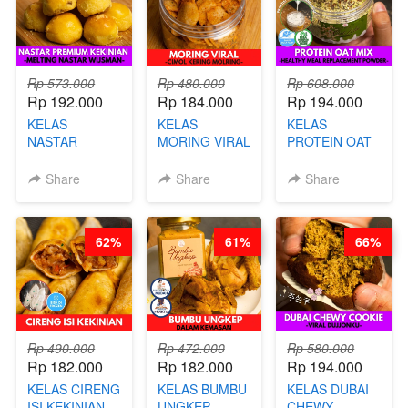
Rp 573.000
Rp 480.000
Rp 608.000
Rp 192.000
Rp 184.000
Rp 194.000
KELAS
KELAS
KELAS
NASTAR
MORING VIRAL
PROTEIN OAT
PREMIUM
- CIMOL
MIX - HEALTHY
KEKINIAN -
KERING
MEAL
Share
Share
Share
MELTING
MOLRING - BY
REPLACEMENT
NASTAR
CHEF DITA
POWDER - BY
WIJSMAN- BY
BARISTA
62%
61%
66%
CHEF DITA
ARISUDANA
Rp 490.000
Rp 472.000
Rp 580.000
Rp 182.000
Rp 182.000
Rp 194.000
KELAS CIRENG
KELAS BUMBU
KELAS DUBAI
ISI KEKINIAN -
UNGKEP
CHEWY