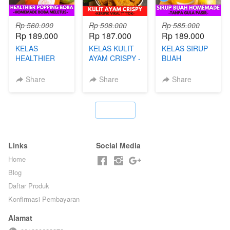
Rp 560.000
Rp 508.000
Rp 585.000
Rp 189.000
Rp 187.000
Rp 189.000
KELAS
KELAS KULIT
KELAS SIRUP
HEALTHIER
AYAM CRISPY -
BUAH
POPPING
KERIPIK VIRAL
HOMEMADE -
BOBA -
T**TOK - BY
TANPA GULA
Share
Share
Share
HOMEMADE
CHEF DITA
PASIR - BY
BOBA
BARISTA
MELETUS - BY
ARISUDANA
`
BARISTA ARI
Links
Social Media
Home
Blog
Daftar Produk
Konfirmasi Pembayaran
Alamat