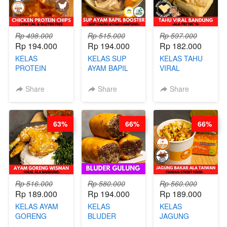
Rp 498.000
Rp 515.000
Rp 597.000
Rp 194.000
Rp 194.000
Rp 182.000
KELAS
KELAS SUP
KELAS TAHU
PROTEIN
AYAM BAPIL
VIRAL
CHICKEN
BOOSTER -
BANDUNG -
CHIPS -
SOP KALDU
ALA PRI*NG*N
Share
Share
Share
KERIPIK
AYAM
- BY CHEF
DAGING AYAM
KAMPUNG - BY
DITA
RENDAH
CHEF
63%
66%
66%
KALORI
STEPHANIE
GLUTEN FREE
BY CHEF DITA
Rp 516.000
Rp 580.000
Rp 560.000
Rp 189.000
Rp 194.000
Rp 189.000
KELAS AYAM
KELAS
KELAS
GORENG
BLUDER
JAGUNG
WISMAN -
GULUNG - BY
BAKAR ALA