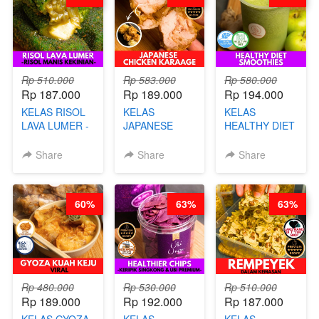
Rp 510.000
Rp 583.000
Rp 580.000
Rp 187.000
Rp 189.000
Rp 194.000
KELAS RISOL
KELAS
KELAS
LAVA LUMER -
JAPANESE
HEALTHY DIET
RISOL MANIS
CHICKEN
SMOOTHIES -
KEKINIAN-BY
KARAAGE - BY
BY BARISTA
Share
Share
Share
CHEF DITA
CHEF
ARISUDANA
STEPHANIE
60%
63%
63%
Rp 480.000
Rp 530.000
Rp 510.000
Rp 189.000
Rp 192.000
Rp 187.000