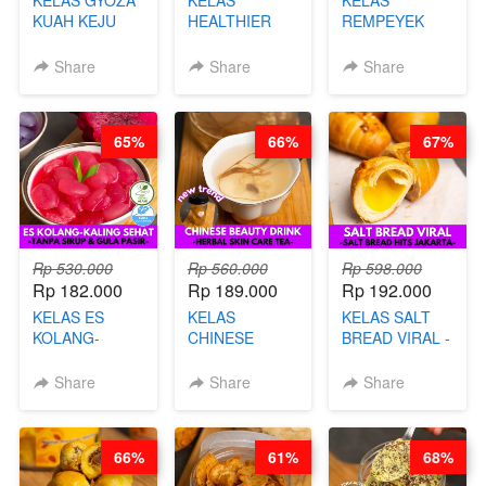
KELAS GYOZA
KELAS
KELAS
KUAH KEJU
HEALTHIER
REMPEYEK
VIRAL - BY
CHIPS -
DALAM
CHEF DITA
KERIPIK
KEMASAN - BY
Share
Share
Share
SINGKONG &
CHEF DITA
UBI PREMIUM-
BY CHEF DITA
65%
66%
67%
Rp 530.000
Rp 560.000
Rp 598.000
Rp 182.000
Rp 189.000
Rp 192.000
KELAS ES
KELAS
KELAS SALT
KOLANG-
CHINESE
BREAD VIRAL -
KALING SEHAT
BEAUTY DRINK
SALT BREAD
- TANPA SIRUP
- HERBAL SKIN
HITS JAKARTA
Share
Share
Share
& GULA PASIR-
CARE TEA - BY
- BY CHEF
BY CHEF DITA
BARISTA
DITA
ARISUDANA
66%
61%
68%