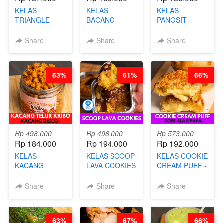
KELAS
KELAS
KELAS
TRIANGLE
BACANG
PANGSIT
CAKE VIRAL -
KETAN HALAL -
GORENG -
CAKE BOLU
PREMIUM
LENGKAP
Share
Share
Share
ALA OB*LAB -
AYAM & SAPI -
DENGAN
BY CHEF DITA
BY CHEF DITA
KULIT
PANGSIT -BY
63%
61%
66%
CHEF DITA
Rp 498.000
Rp 498.000
Rp 573.000
Rp 184.000
Rp 194.000
Rp 192.000
KELAS
KELAS SCOOP
KELAS COOKIE
KACANG
LAVA COOKIES
CREAM PUFF -
TELUR KRIBO -
-BY CHEF DITA
SOES ALA
KACANG
B’PAPA-BY
Share
Share
Share
DISCO -BY
CHEF DITA
CHEF DITA
63%
67%
66%