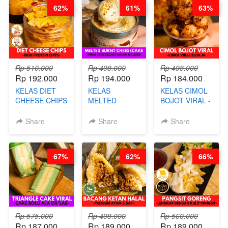
62%
61%
63%
(TANGGAL 10
AGS HARGA
NAIK! )
Rp 510.000
Rp 498.000
Rp 498.000
Rp 192.000
Rp 194.000
Rp 184.000
KELAS DIET
KELAS
KELAS CIMOL
CHEESE CHIPS
MELTED
BOJOT VIRAL -
- HIGH
BURNT
CIMOL VIRAL
PROTEIN
CHEESECAKE -
BLOK M -BY
Share
Share
Share
CHIPS -BY
VIRAL
CHEF DITA
CHEF DITA
CHEESECAKE
(TAYANG 29
DALAM
JUNI)
67%
62%
66%
KALENG-BY
CHEF DITA
Rp 575.000
Rp 498.000
Rp 560.000
Rp 187.000
Rp 189.000
Rp 189.000