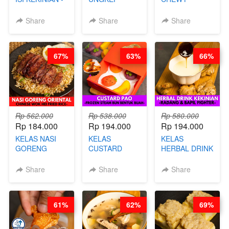
BY CHEF DITA
DALAM
COOKIE -
KEMASAN - BY
VIRAL
Share
Share
Share
CHEF
DUJJONKU 주
STEPHANIE
쏜쿠 - BY CHEF
DITA
67%
63%
66%
Rp 562.000
Rp 538.000
Rp 580.000
Rp 184.000
Rp 194.000
Rp 194.000
KELAS NASI
KELAS
KELAS
GORENG
CUSTARD
HERBAL DRINK
ORIENTAL -
PAO- FROZEN
KEKINIAN -
CHINESE WOK
STEAM BUN
RADANG &
Share
Share
Share
HEI FRIED
BENTUK
BAPIL
RICE - BY
BUAH- BY
FIGHTER - BY
CHEF
CHEF DITA
BARISTA
61%
62%
69%
STEPHANIE
ARISUDANA