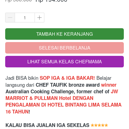
TAMBAH KE KERANJANG
`
SELESAI BERBELANJA
`
LIHAT SEMUA KELAS CHEFMAMA
`
Jadi BISA bikin
Belajar 
SOP IGA & IGA BAKAR!
langsung dari
 CHEF TAUFIK bronze award 
winner
Australian Cooking Challenge, former chef of 
JW 
MARRIOT & PULLMAN Hotel DENGAN 
PENGALAMAN DI HOTEL BINTANG LIMA SELAMA 
16 TAHUN
!
KALAU BISA JUALAN IGA SEKELAS 