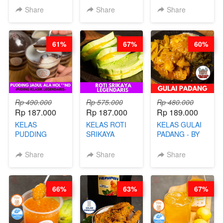
VIRAL ALA
CHEF DITA
TAIWAN -
Share
Share
Share
BANDUNG- BY
TAIWAN
CHEF
STREET
STEPHANIE
FOOD- BY
61%
67%
60%
CHEF
STEPHANIE
Rp 490.000
Rp 575.000
Rp 480.000
Rp 187.000
Rp 187.000
Rp 189.000
KELAS
KELAS ROTI
KELAS GULAI
PUDDING
SRIKAYA
PADANG - BY
JADUL ALA
LEGENDARIS -
FOODIES
HOL**ND -
BY CHEF DITA
NADIA
Share
Share
Share
PUDING
KLASIK
LEGENDARIS -
66%
63%
67%
BY CHEF DITA