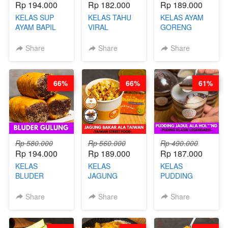
Rp 194.000
Rp 182.000
Rp 189.000
KELAS SUP
KELAS TAHU
KELAS AYAM
AYAM BAPIL
VIRAL
GORENG
BOOSTER -
BANDUNG -
WISMAN -
SOP KALDU
ALA PRI*NG*N
VIRAL ALA
Share
Share
Share
AYAM
- BY CHEF
BANDUNG- BY
KAMPUNG - BY
DITA
CHEF
CHEF
STEPHANIE
66%
66%
61%
STEPHANIE
Rp 580.000
Rp 560.000
Rp 490.000
Rp 194.000
Rp 189.000
Rp 187.000
KELAS
KELAS
KELAS
BLUDER
JAGUNG
PUDDING
GULUNG - BY
BAKAR ALA
JADUL ALA
CHEF DITA
TAIWAN -
HOL**ND -
Share
Share
Share
TAIWAN
PUDING
STREET
KLASIK
FOOD- BY
LEGENDARIS -