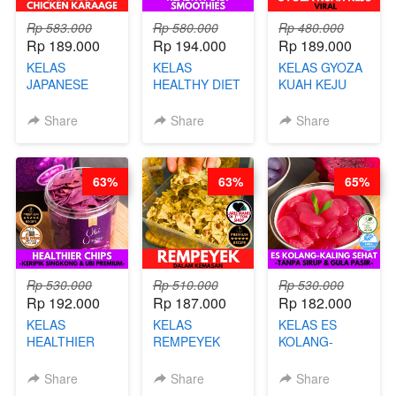
Rp 583.000
Rp 580.000
Rp 480.000
Rp 189.000
Rp 194.000
Rp 189.000
KELAS
KELAS
KELAS GYOZA
JAPANESE
HEALTHY DIET
KUAH KEJU
CHICKEN
SMOOTHIES -
VIRAL - BY
KARAAGE - BY
BY BARISTA
CHEF DITA
Share
Share
Share
CHEF
ARISUDANA
STEPHANIE
63%
63%
65%
Rp 530.000
Rp 510.000
Rp 530.000
Rp 192.000
Rp 187.000
Rp 182.000
KELAS
KELAS
KELAS ES
HEALTHIER
REMPEYEK
KOLANG-
CHIPS -
DALAM
KALING SEHAT
KERIPIK
KEMASAN - BY
- TANPA SIRUP
Share
Share
Share
SINGKONG &
CHEF DITA
& GULA PASIR-