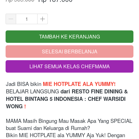
TAMBAH KE KERANJANG
`
SELESAI BERBELANJA
`
LIHAT SEMUA KELAS CHEFMAMA
`
Jadi BISA bikin 
MIE HOTPLATE ALA YUMMY!
BELAJAR LANGSUNG 
dari
RESTO FINE DINING & 
HOTEL BINTANG 5 INDONESIA
: CHEF WARSIDI 
WONG 
!
MAMA Masih Bingung Mau Masak Apa Yang SPECIAL 
buat Suami dan Keluarga di Rumah?
Bikin MIE HOTPLATE ala YUMMY Aja Yuk! Dengan 