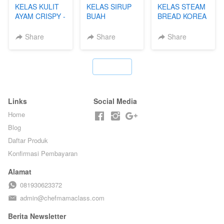
KELAS KULIT
KELAS SIRUP
KELAS STEAM
AYAM CRISPY -
BUAH
BREAD KOREA
KERIPIK VIRAL
HOMEMADE -
- ALA M-TOAST
T**TOK - BY
TANPA GULA
HOUSE - BY
Share
Share
Share
CHEF DITA
PASIR - BY
CHEF DITA
BARISTA
ARISUDANA
`
Links
Social Media
Home
Blog
Daftar Produk
Konfirmasi Pembayaran
Alamat
081930623372
admin@chefmamaclass.com
Berita Newsletter