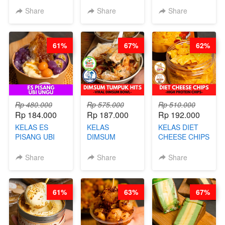
BY CHEF DITA
KELAS KOPI &
KELAS CAKWE
Share
Share
Share
(TAYANG 9
TEH TARIK ALA
& KUE BANTAL
AGUSTUS)
KOPITIAM BY
- BY CHEF
BARISTA
DITA
61%
67%
62%
ARISUDANA
(TANGGAL 04
(TANGGAL 04
AGS HARGA
AGS HARGA
NAIK! )
NAIK! )
Rp 480.000
Rp 575.000
Rp 510.000
Rp 184.000
Rp 187.000
Rp 192.000
KELAS ES
KELAS
KELAS DIET
PISANG UBI
DIMSUM
CHEESE CHIPS
UNGU - BY
TUMPUK HITS
- HIGH
CHEF DITA
- VIRAL
PROTEIN
Share
Share
Share
DIMSUM BOWL
CHIPS -BY
- BY CHEF
CHEF DITA
STEPHANIE
61%
63%
67%