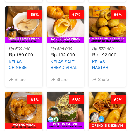
UBI PREMIUM-
BY CHEF DITA
BY CHEF DITA
66%
67%
66%
Rp 560.000
Rp 598.000
Rp 573.000
Rp 189.000
Rp 192.000
Rp 192.000
KELAS
KELAS SALT
KELAS
CHINESE
BREAD VIRAL -
NASTAR
BEAUTY DRINK
SALT BREAD
PREMIUM
- HERBAL SKIN
HITS JAKARTA
KEKINIAN -
Share
Share
Share
CARE TEA - BY
- BY CHEF
MELTING
BARISTA
DITA
NASTAR
ARISUDANA
WIJSMAN- BY
61%
68%
62%
CHEF DITA