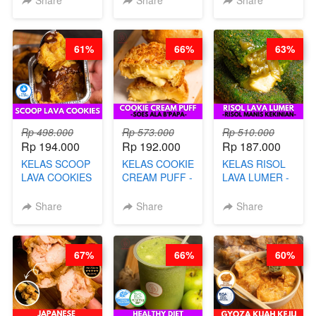
Share
Share
Share
AYAM & SAPI -
DENGAN
DISCO -BY
BY CHEF DITA
KULIT
CHEF DITA
PANGSIT -BY
61%
66%
63%
CHEF DITA
Rp 498.000
Rp 573.000
Rp 510.000
Rp 194.000
Rp 192.000
Rp 187.000
KELAS SCOOP
KELAS COOKIE
KELAS RISOL
LAVA COOKIES
CREAM PUFF -
LAVA LUMER -
-BY CHEF DITA
SOES ALA
RISOL MANIS
B’PAPA-BY
KEKINIAN-BY
Share
Share
Share
CHEF DITA
CHEF DITA
67%
66%
60%