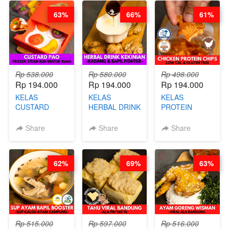
DITA
CHEF
63%
66%
61%
STEPHANIE
Rp 538.000
Rp 580.000
Rp 498.000
Rp 194.000
Rp 194.000
Rp 194.000
KELAS
KELAS
KELAS
CUSTARD
HERBAL DRINK
PROTEIN
PAO- FROZEN
KEKINIAN -
CHICKEN
STEAM BUN
RADANG &
CHIPS -
Share
Share
Share
BENTUK
BAPIL
KERIPIK
BUAH- BY
FIGHTER - BY
DAGING AYAM
CHEF DITA
BARISTA
RENDAH
62%
69%
63%
ARISUDANA
KALORI
GLUTEN FREE
BY CHEF DITA
Rp 515.000
Rp 597.000
Rp 516.000