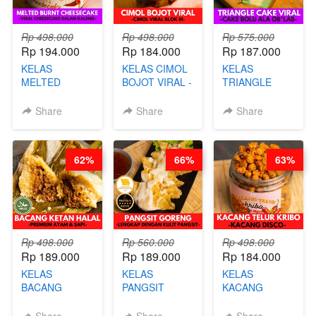
Rp 498.000
Rp 498.000
Rp 575.000
Rp 194.000
Rp 184.000
Rp 187.000
KELAS
KELAS CIMOL
KELAS
MELTED
BOJOT VIRAL -
TRIANGLE
BURNT
CIMOL VIRAL
CAKE VIRAL -
CHEESECAKE -
BLOK M -BY
CAKE BOLU
Share
Share
Share
VIRAL
CHEF DITA
ALA OB*LAB -
CHEESECAKE
(TAYANG 29
BY CHEF DITA
DALAM
JUNI)
62%
66%
63%
KALENG-BY
CHEF DITA
Rp 498.000
Rp 560.000
Rp 498.000
Rp 189.000
Rp 189.000
Rp 184.000
KELAS
KELAS
KELAS
BACANG
PANGSIT
KACANG
KETAN HALAL -
GORENG -
TELUR KRIBO -
PREMIUM
LENGKAP
KACANG