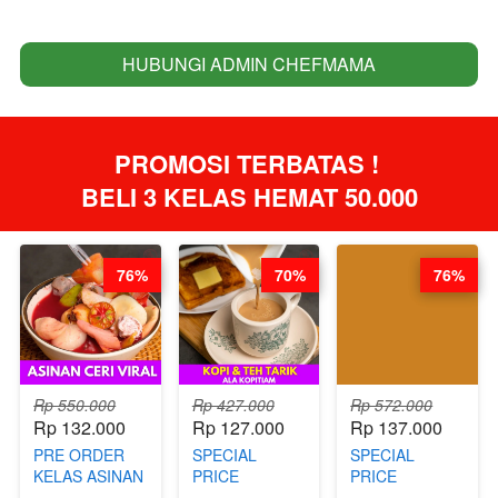
HUBUNGI ADMIN CHEFMAMA
`
PROMOSI TERBATAS ! 
BELI 3 KELAS HEMAT 50.000
76%
70%
76%
Rp 550.000
Rp 427.000
Rp 572.000
Rp 132.000
Rp 127.000
Rp 137.000
PRE ORDER
SPECIAL
SPECIAL
KELAS ASINAN
PRICE
PRICE
CERI VIRAL -
RELAUNCHING
RELAUNCHING