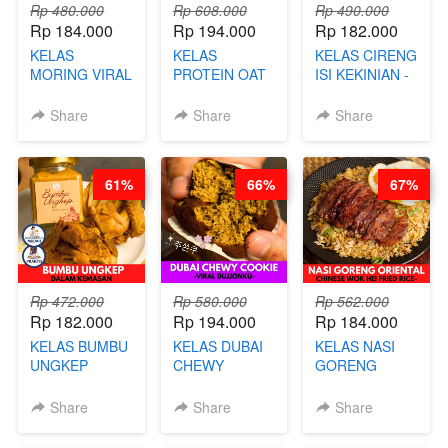
Rp 480.000
Rp 608.000
Rp 490.000
Rp 184.000
Rp 194.000
Rp 182.000
KELAS
KELAS
KELAS CIRENG
MORING VIRAL
PROTEIN OAT
ISI KEKINIAN -
- CIMOL
MIX - HEALTHY
BY CHEF DITA
KERING
MEAL
Share
Share
Share
MOLRING - BY
REPLACEMENT
CHEF DITA
POWDER - BY
BARISTA
61%
66%
67%
ARISUDANA
Rp 472.000
Rp 580.000
Rp 562.000
Rp 182.000
Rp 194.000
Rp 184.000
KELAS BUMBU
KELAS DUBAI
KELAS NASI
UNGKEP
CHEWY
GORENG
DALAM
COOKIE -
ORIENTAL -
KEMASAN - BY
VIRAL
CHINESE WOK
Share
Share
Share
CHEF
DUJJONKU 주
HEI FRIED
STEPHANIE
쏜쿠 - BY CHEF
RICE - BY