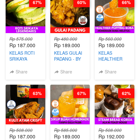
67%
60%
66%
CHEF
BY CHEF DITA
STEPHANIE
Rp 575.000
Rp 480.000
Rp 560.000
Rp 187.000
Rp 189.000
Rp 189.000
KELAS ROTI
KELAS GULAI
KELAS
SRIKAYA
PADANG - BY
HEALTHIER
LEGENDARIS -
FOODIES
POPPING
BY CHEF DITA
NADIA
BOBA -
Share
Share
Share
HOMEMADE
BOBA
MELETUS - BY
63%
67%
62%
BARISTA ARI
Rp 508.000
Rp 585.000
Rp 508.000
Rp 187.000
Rp 189.000
Rp 192.000