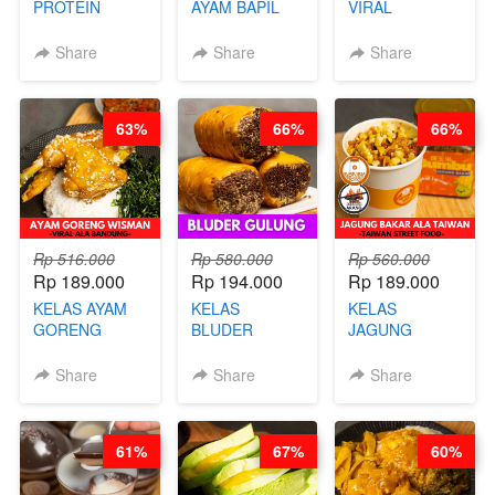
PROTEIN
AYAM BAPIL
VIRAL
CHICKEN
BOOSTER -
BANDUNG -
CHIPS -
SOP KALDU
ALA PRI*NG*N
Share
Share
Share
KERIPIK
AYAM
- BY CHEF
DAGING AYAM
KAMPUNG - BY
DITA
RENDAH
CHEF
63%
66%
66%
KALORI
STEPHANIE
GLUTEN FREE
BY CHEF DITA
Rp 516.000
Rp 580.000
Rp 560.000
Rp 189.000
Rp 194.000
Rp 189.000
KELAS AYAM
KELAS
KELAS
GORENG
BLUDER
JAGUNG
WISMAN -
GULUNG - BY
BAKAR ALA
VIRAL ALA
CHEF DITA
TAIWAN -
Share
Share
Share
BANDUNG- BY
TAIWAN
CHEF
STREET
STEPHANIE
FOOD- BY
61%
67%
60%
CHEF
STEPHANIE