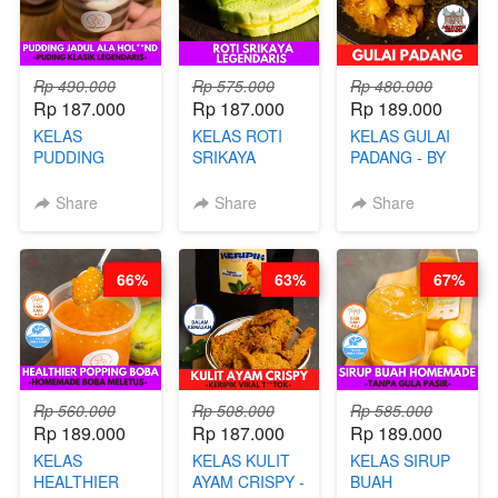
Rp 490.000
Rp 575.000
Rp 480.000
Rp 187.000
Rp 187.000
Rp 189.000
KELAS
KELAS ROTI
KELAS GULAI
PUDDING
SRIKAYA
PADANG - BY
JADUL ALA
LEGENDARIS -
FOODIES
HOL**ND -
BY CHEF DITA
NADIA
Share
Share
Share
PUDING
KLASIK
LEGENDARIS -
66%
63%
67%
BY CHEF DITA
Rp 560.000
Rp 508.000
Rp 585.000
Rp 189.000
Rp 187.000
Rp 189.000
KELAS
KELAS KULIT
KELAS SIRUP
HEALTHIER
AYAM CRISPY -
BUAH