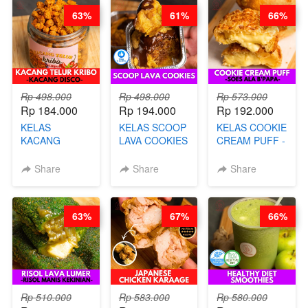
PANGSIT -BY
63%
61%
66%
CHEF DITA
Rp 498.000
Rp 498.000
Rp 573.000
Rp 184.000
Rp 194.000
Rp 192.000
KELAS
KELAS SCOOP
KELAS COOKIE
KACANG
LAVA COOKIES
CREAM PUFF -
TELUR KRIBO -
-BY CHEF DITA
SOES ALA
KACANG
B’PAPA-BY
Share
Share
Share
DISCO -BY
CHEF DITA
CHEF DITA
63%
67%
66%
Rp 510.000
Rp 583.000
Rp 580.000