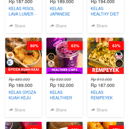
Rp 187.000
Rp 189.000
Rp 194.000
KELAS RISOL
KELAS
KELAS
LAVA LUMER -
JAPANESE
HEALTHY DIET
RISOL MANIS
CHICKEN
SMOOTHIES -
KEKINIAN-BY
KARAAGE - BY
BY BARISTA
Share
Share
Share
CHEF DITA
CHEF
ARISUDANA
STEPHANIE
60%
63%
63%
Rp 480.000
Rp 530.000
Rp 510.000
Rp 189.000
Rp 192.000
Rp 187.000
KELAS GYOZA
KELAS
KELAS
KUAH KEJU
HEALTHIER
REMPEYEK
VIRAL - BY
CHIPS -
DALAM
CHEF DITA
KERIPIK
KEMASAN - BY
Share
Share
Share
SINGKONG &
CHEF DITA
UBI PREMIUM-
BY CHEF DITA