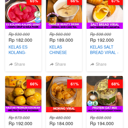
65%
66%
67%
Rp 530.000
Rp 560.000
Rp 598.000
Rp 182.000
Rp 189.000
Rp 192.000
KELAS ES
KELAS
KELAS SALT
KOLANG-
CHINESE
BREAD VIRAL -
KALING SEHAT
BEAUTY DRINK
SALT BREAD
- TANPA SIRUP
- HERBAL SKIN
HITS JAKARTA
Share
Share
Share
& GULA PASIR-
CARE TEA - BY
- BY CHEF
BY CHEF DITA
BARISTA
DITA
ARISUDANA
66%
61%
68%
Rp 573.000
Rp 480.000
Rp 608.000
Rp 192.000
Rp 184.000
Rp 194.000