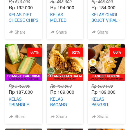
Rp 510.000
Rp 498.000
Rp 498.000
Rp 192.000
Rp 194.000
Rp 184.000
KELAS DIET
KELAS
KELAS CIMOL
CHEESE CHIPS
MELTED
BOJOT VIRAL -
- HIGH
BURNT
CIMOL VIRAL
PROTEIN
CHEESECAKE -
BLOK M -BY
Share
Share
Share
CHIPS -BY
VIRAL
CHEF DITA
CHEF DITA
CHEESECAKE
(TAYANG 29
DALAM
JUNI)
67%
62%
66%
KALENG-BY
CHEF DITA
Rp 575.000
Rp 498.000
Rp 560.000
Rp 187.000
Rp 189.000
Rp 189.000
KELAS
KELAS
KELAS
TRIANGLE
BACANG
PANGSIT
CAKE VIRAL -
KETAN HALAL -
GORENG -
CAKE BOLU
PREMIUM
LENGKAP
Share
Share
Share
ALA OB*LAB -
AYAM & SAPI -
DENGAN
BY CHEF DITA
BY CHEF DITA
KULIT