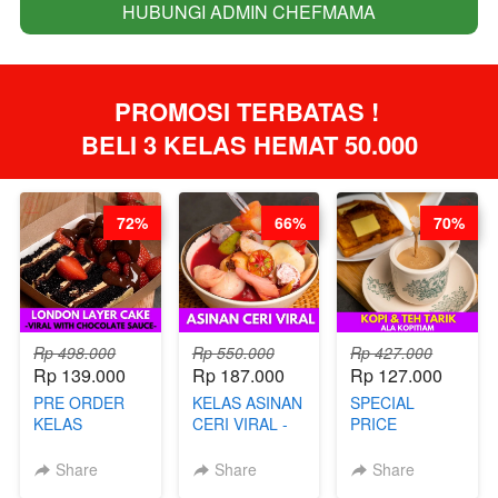
HUBUNGI ADMIN CHEFMAMA
`
PROMOSI TERBATAS ! 
BELI 3 KELAS HEMAT 50.000
72%
66%
70%
Rp 498.000
Rp 550.000
Rp 427.000
Rp 139.000
Rp 187.000
Rp 127.000
PRE ORDER
KELAS ASINAN
SPECIAL
KELAS
CERI VIRAL -
PRICE
LONDON
BY CHEF DITA
RELAUNCHING
LAYER CAKE -
KELAS KOPI &
Share
Share
Share
VIRAL WITH
TEH TARIK ALA