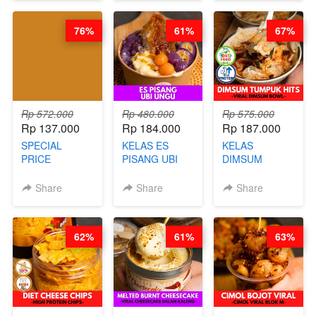
CHOCOLATE
KOPITIAM BY
SAUCE- BY
BARISTA
76%
61%
67%
CHEF DITA
ARISUDANA
(TAYANG 18
(TANGGAL 10
AGUSTUS)
AGS HARGA
NAIK! )
Rp 572.000
Rp 480.000
Rp 575.000
Rp 137.000
Rp 184.000
Rp 187.000
SPECIAL
KELAS ES
KELAS
PRICE
PISANG UBI
DIMSUM
RELAUNCHING
UNGU - BY
TUMPUK HITS
KELAS CAKWE
CHEF DITA
- VIRAL
Share
Share
Share
& KUE BANTAL
DIMSUM BOWL
- BY CHEF
- BY CHEF
DITA
STEPHANIE
62%
61%
63%
(TANGGAL 10
AGS HARGA
NAIK! )