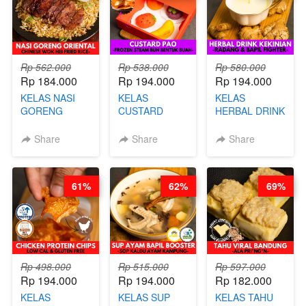
Rp 562.000
Rp 538.000
Rp 580.000
Rp 184.000
Rp 194.000
Rp 194.000
KELAS NASI
KELAS
KELAS
GORENG
CUSTARD
HERBAL DRINK
ORIENTAL -
PAO- FROZEN
KEKINIAN -
CHINESE WOK
STEAM BUN
RADANG &
Share
Share
Share
HEI FRIED
BENTUK
BAPIL
RICE - BY
BUAH- BY
FIGHTER - BY
CHEF
CHEF DITA
BARISTA
61%
62%
69%
STEPHANIE
ARISUDANA
Rp 498.000
Rp 515.000
Rp 597.000
Rp 194.000
Rp 194.000
Rp 182.000
KELAS
KELAS SUP
KELAS TAHU