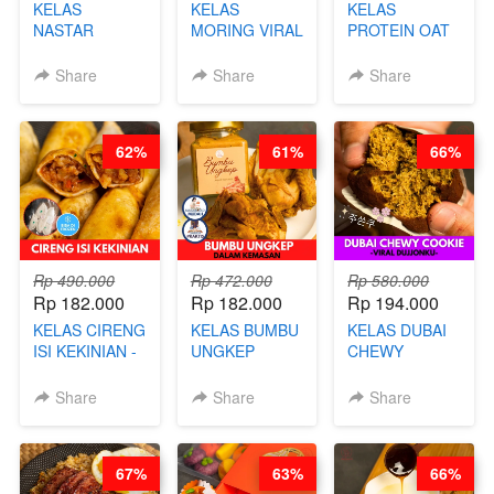
KELAS
KELAS
KELAS
NASTAR
MORING VIRAL
PROTEIN OAT
PREMIUM
- CIMOL
MIX - HEALTHY
KEKINIAN -
KERING
MEAL
Share
Share
Share
MELTING
MOLRING - BY
REPLACEMENT
NASTAR
CHEF DITA
POWDER - BY
WIJSMAN- BY
BARISTA
62%
61%
66%
CHEF DITA
ARISUDANA
Rp 490.000
Rp 472.000
Rp 580.000
Rp 182.000
Rp 182.000
Rp 194.000
KELAS CIRENG
KELAS BUMBU
KELAS DUBAI
ISI KEKINIAN -
UNGKEP
CHEWY
BY CHEF DITA
DALAM
COOKIE -
KEMASAN - BY
VIRAL
Share
Share
Share
CHEF
DUJJONKU 주
STEPHANIE
쏜쿠 - BY CHEF
DITA
67%
63%
66%