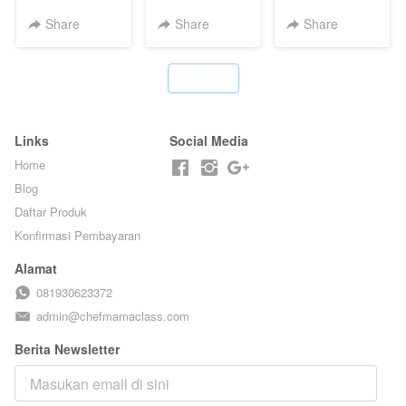
POPPING
KERIPIK VIRAL
HOMEMADE -
BOBA -
T**TOK - BY
TANPA GULA
Share
Share
Share
HOMEMADE
CHEF DITA
PASIR - BY
BOBA
BARISTA
MELETUS - BY
ARISUDANA
`
BARISTA ARI
Links
Social Media
Home
Blog
Daftar Produk
Konfirmasi Pembayaran
Alamat
081930623372
admin@chefmamaclass.com
Berita Newsletter