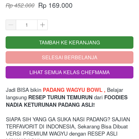
Rp 169.000
Rp 452.000
TAMBAH KE KERANJANG
`
SELESAI BERBELANJA
`
LIHAT SEMUA KELAS CHEFMAMA
`
Jadi BISA bikin
Belajar 
 PADANG WAGYU BOWL , 
langsung 
 dari
RESEP TURUN TEMURUN
 FOODIES 
NADIA KETURUNAN PADANG ASLI!
SIAPA SIH YANG GA SUKA NASI PADANG? SAJIAN 
TERFAVORIT DI INDONESIA, Sekarang Bisa Dibuat 
VERSI PREMIUM WAGYU dengan RESEP ASLI 