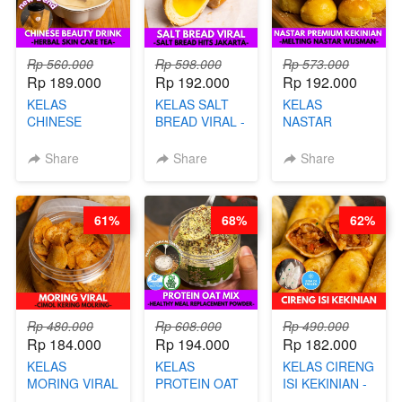
Rp 560.000
Rp 598.000
Rp 573.000
Rp 189.000
Rp 192.000
Rp 192.000
KELAS
KELAS SALT
KELAS
CHINESE
BREAD VIRAL -
NASTAR
BEAUTY DRINK
SALT BREAD
PREMIUM
- HERBAL SKIN
HITS JAKARTA
KEKINIAN -
Share
Share
Share
CARE TEA - BY
- BY CHEF
MELTING
BARISTA
DITA
NASTAR
ARISUDANA
WIJSMAN- BY
61%
68%
62%
CHEF DITA
Rp 480.000
Rp 608.000
Rp 490.000
Rp 184.000
Rp 194.000
Rp 182.000
KELAS
KELAS
KELAS CIRENG
MORING VIRAL
PROTEIN OAT
ISI KEKINIAN -
- CIMOL
MIX - HEALTHY
BY CHEF DITA