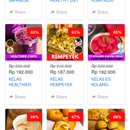
CHICKEN
SMOOTHIES -
VIRAL - BY
KARAAGE - BY
BY BARISTA
CHEF DITA
Share
Share
Share
CHEF
ARISUDANA
STEPHANIE
63%
63%
65%
Rp 530.000
Rp 510.000
Rp 530.000
Rp 192.000
Rp 187.000
Rp 182.000
KELAS
KELAS
KELAS ES
HEALTHIER
REMPEYEK
KOLANG-
CHIPS -
DALAM
KALING SEHAT
KERIPIK
KEMASAN - BY
- TANPA SIRUP
Share
Share
Share
SINGKONG &
CHEF DITA
& GULA PASIR-
UBI PREMIUM-
BY CHEF DITA
BY CHEF DITA
66%
67%
66%