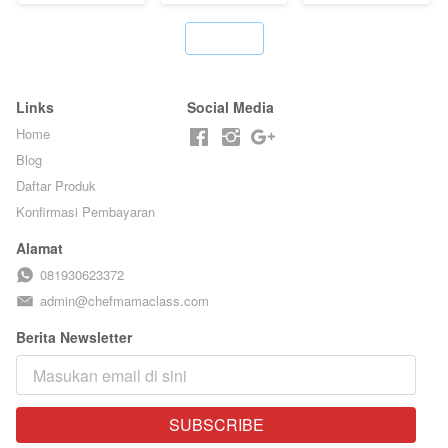
BARISTA
ARISUDANA
`
Links
Social Media
Home
Blog
Daftar Produk
Konfirmasi Pembayaran
Alamat
081930623372
admin@chefmamaclass.com
Berita Newsletter
SUBSCRIBE
`