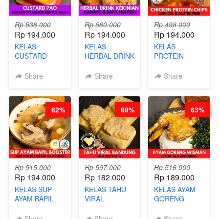
Rp 538.000
Rp 580.000
Rp 498.000
Rp 194.000
Rp 194.000
Rp 194.000
KELAS
KELAS
KELAS
CUSTARD
HERBAL DRINK
PROTEIN
PAO- FROZEN
KEKINIAN -
CHICKEN
STEAM BUN
RADANG &
CHIPS -
Share
Share
Share
BENTUK
BAPIL
KERIPIK
BUAH- BY
FIGHTER - BY
DAGING AYAM
CHEF DITA
BARISTA
RENDAH
62%
69%
63%
ARISUDANA
KALORI
GLUTEN FREE
BY CHEF DITA
Rp 515.000
Rp 597.000
Rp 516.000
Rp 194.000
Rp 182.000
Rp 189.000
KELAS SUP
KELAS TAHU
KELAS AYAM
AYAM BAPIL
VIRAL
GORENG
BOOSTER -
BANDUNG -
WISMAN -
SOP KALDU
ALA PRI*NG*N
VIRAL ALA
Share
Share
Share