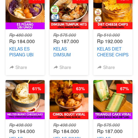
(TANGGAL 04
AGS HARGA
AGS HARGA
NAIK! )
NAIK! )
Rp 480.000
Rp 575.000
Rp 510.000
Rp 184.000
Rp 187.000
Rp 192.000
KELAS ES
KELAS
KELAS DIET
PISANG UBI
DIMSUM
CHEESE CHIPS
UNGU - BY
TUMPUK HITS
- HIGH
CHEF DITA
- VIRAL
PROTEIN
Share
Share
Share
DIMSUM BOWL
CHIPS -BY
- BY CHEF
CHEF DITA
STEPHANIE
61%
63%
67%
Rp 498.000
Rp 498.000
Rp 575.000
Rp 194.000
Rp 184.000
Rp 187.000