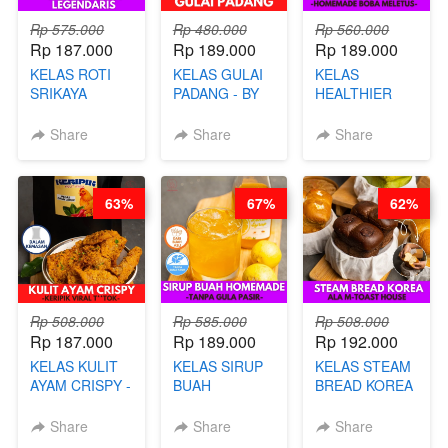
Rp 575.000
Rp 480.000
Rp 560.000
Rp 187.000
Rp 189.000
Rp 189.000
KELAS ROTI
KELAS GULAI
KELAS
SRIKAYA
PADANG - BY
HEALTHIER
LEGENDARIS -
FOODIES
POPPING
BY CHEF DITA
NADIA
BOBA -
Share
Share
Share
HOMEMADE
BOBA
MELETUS - BY
63%
67%
62%
BARISTA ARI
Rp 508.000
Rp 585.000
Rp 508.000
Rp 187.000
Rp 189.000
Rp 192.000
KELAS KULIT
KELAS SIRUP
KELAS STEAM
AYAM CRISPY -
BUAH
BREAD KOREA
KERIPIK VIRAL
HOMEMADE -
- ALA M-TOAST
T**TOK - BY
TANPA GULA
HOUSE - BY
Share
Share
Share
CHEF DITA
PASIR - BY
CHEF DITA