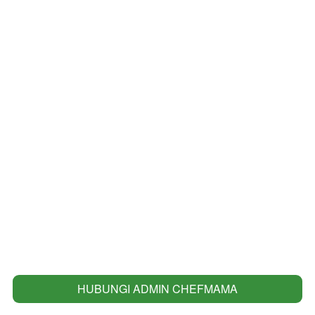
HUBUNGI ADMIN CHEFMAMA
`