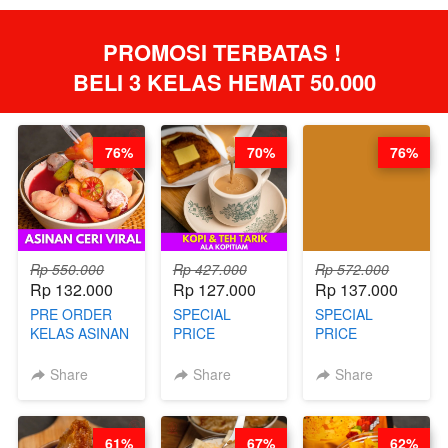
PROMOSI TERBATAS ! 
BELI 3 KELAS HEMAT 50.000
76%
70%
76%
Rp 550.000
Rp 427.000
Rp 572.000
Rp 132.000
Rp 127.000
Rp 137.000
PRE ORDER
SPECIAL
SPECIAL
KELAS ASINAN
PRICE
PRICE
CERI VIRAL -
RELAUNCHING
RELAUNCHING
BY CHEF DITA
KELAS KOPI &
KELAS CAKWE
Share
Share
Share
(TAYANG 9
TEH TARIK ALA
& KUE BANTAL
AGUSTUS)
KOPITIAM BY
- BY CHEF
BARISTA
DITA
61%
67%
62%
ARISUDANA
(TANGGAL 04