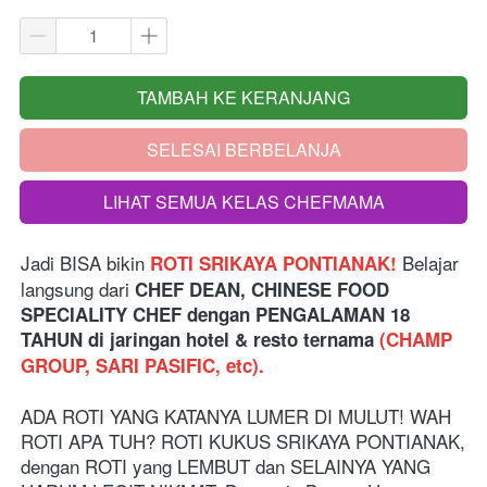
TAMBAH KE KERANJANG
`
SELESAI BERBELANJA
`
LIHAT SEMUA KELAS CHEFMAMA
`
Jadi BISA bikin
Belajar 
ROTI SRIKAYA PONTIANAK
! 
langsung dari
 CHEF DEAN, CHINESE FOOD 
SPECIALITY CHEF dengan PENGALAMAN 18 
TAHUN di jaringan hotel & resto ternama 
(CHAMP 
GROUP, SARI PASIFIC, etc).
ADA ROTI YANG KATANYA LUMER DI MULUT! WAH 
ROTI APA TUH? ROTI KUKUS SRIKAYA PONTIANAK, 
dengan ROTI yang LEMBUT dan SELAINYA YANG 