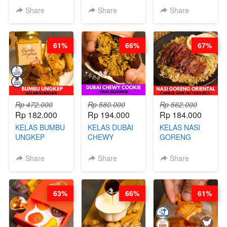
KERING
MEAL
Share
Share
Share
MOLRING - BY
REPLACEMENT
CHEF DITA
POWDER - BY
BARISTA
61%
66%
67%
ARISUDANA
Rp 472.000
Rp 580.000
Rp 562.000
Rp 182.000
Rp 194.000
Rp 184.000
KELAS BUMBU
KELAS DUBAI
KELAS NASI
UNGKEP
CHEWY
GORENG
DALAM
COOKIE -
ORIENTAL -
KEMASAN - BY
VIRAL
CHINESE WOK
Share
Share
Share
CHEF
DUJJONKU 주
HEI FRIED
STEPHANIE
쏜쿠 - BY CHEF
RICE - BY
DITA
CHEF
63%
66%
61%
STEPHANIE