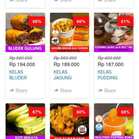
AYAM
- BY CHEF
BANDUNG- BY
KAMPUNG - BY
DITA
CHEF
CHEF
STEPHANIE
66%
66%
61%
STEPHANIE
Rp 580.000
Rp 560.000
Rp 490.000
Rp 194.000
Rp 189.000
Rp 187.000
KELAS
KELAS
KELAS
BLUDER
JAGUNG
PUDDING
GULUNG - BY
BAKAR ALA
JADUL ALA
CHEF DITA
TAIWAN -
HOL**ND -
Share
Share
Share
TAIWAN
PUDING
STREET
KLASIK
FOOD- BY
LEGENDARIS -
67%
60%
66%
CHEF
BY CHEF DITA
STEPHANIE