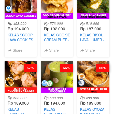
Rp 498.000
Rp 573.000
Rp 510.000
Rp 194.000
Rp 192.000
Rp 187.000
KELAS SCOOP
KELAS COOKIE
KELAS RISOL
LAVA COOKIES
CREAM PUFF -
LAVA LUMER -
-BY CHEF DITA
SOES ALA
RISOL MANIS
B’PAPA-BY
KEKINIAN-BY
Share
Share
Share
CHEF DITA
CHEF DITA
67%
66%
60%
Rp 583.000
Rp 580.000
Rp 480.000
Rp 189.000
Rp 194.000
Rp 189.000
KELAS
KELAS
KELAS GYOZA
JAPANESE
HEALTHY DIET
KUAH KEJU