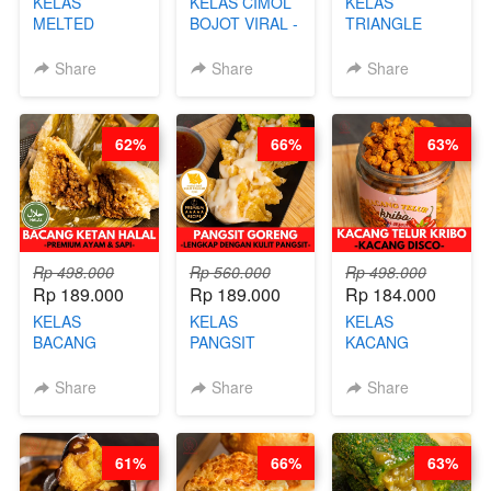
KELAS
KELAS CIMOL
KELAS
MELTED
BOJOT VIRAL -
TRIANGLE
BURNT
CIMOL VIRAL
CAKE VIRAL -
CHEESECAKE -
BLOK M -BY
CAKE BOLU
Share
Share
Share
VIRAL
CHEF DITA
ALA OB*LAB -
CHEESECAKE
(TAYANG 29
BY CHEF DITA
DALAM
JUNI)
62%
66%
63%
KALENG-BY
CHEF DITA
Rp 498.000
Rp 560.000
Rp 498.000
Rp 189.000
Rp 189.000
Rp 184.000
KELAS
KELAS
KELAS
BACANG
PANGSIT
KACANG
KETAN HALAL -
GORENG -
TELUR KRIBO -
PREMIUM
LENGKAP
KACANG
Share
Share
Share
AYAM & SAPI -
DENGAN
DISCO -BY
BY CHEF DITA
KULIT
CHEF DITA
PANGSIT -BY
61%
66%
63%
CHEF DITA