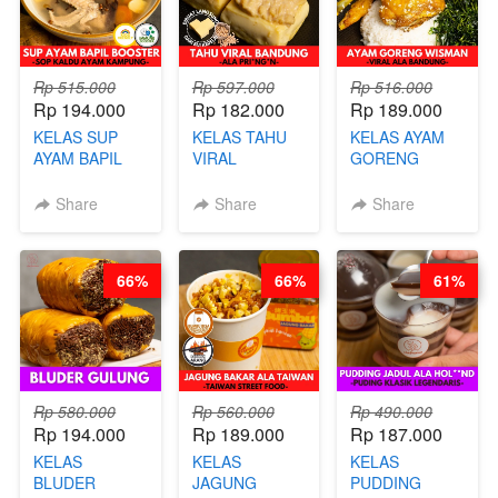
BY CHEF DITA
Rp 515.000
Rp 597.000
Rp 516.000
Rp 194.000
Rp 182.000
Rp 189.000
KELAS SUP
KELAS TAHU
KELAS AYAM
AYAM BAPIL
VIRAL
GORENG
BOOSTER -
BANDUNG -
WISMAN -
SOP KALDU
ALA PRI*NG*N
VIRAL ALA
Share
Share
Share
AYAM
- BY CHEF
BANDUNG- BY
KAMPUNG - BY
DITA
CHEF
CHEF
STEPHANIE
66%
66%
61%
STEPHANIE
Rp 580.000
Rp 560.000
Rp 490.000
Rp 194.000
Rp 189.000
Rp 187.000
KELAS
KELAS
KELAS
BLUDER
JAGUNG
PUDDING