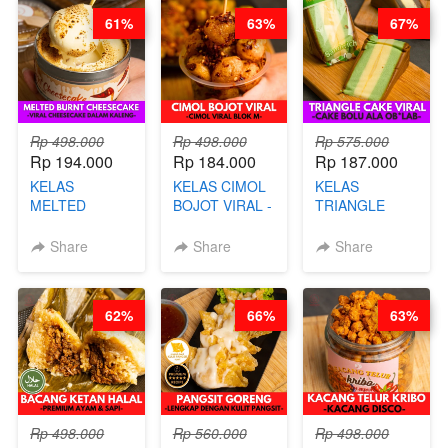
STEPHANIE
61%
63%
67%
Rp 498.000
Rp 498.000
Rp 575.000
Rp 194.000
Rp 184.000
Rp 187.000
KELAS
KELAS CIMOL
KELAS
MELTED
BOJOT VIRAL -
TRIANGLE
BURNT
CIMOL VIRAL
CAKE VIRAL -
CHEESECAKE -
BLOK M -BY
CAKE BOLU
Share
Share
Share
VIRAL
CHEF DITA
ALA OB*LAB -
CHEESECAKE
(TAYANG 29
BY CHEF DITA
DALAM
JUNI)
62%
66%
63%
KALENG-BY
CHEF DITA
Rp 498.000
Rp 560.000
Rp 498.000