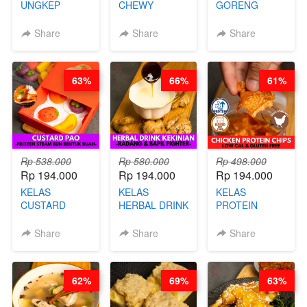
UNGKEP
CHEWY
GORENG
DALAM
COOKIE -
ORIENTAL -
KEMASAN - BY
VIRAL
CHINESE WOK
Share
Share
Share
CHEF
DUJJONKU 주
HEI FRIED
STEPHANIE
쏜쿠 - BY CHEF
RICE - BY
DITA
CHEF
63%
66%
61%
STEPHANIE
Rp 538.000
Rp 580.000
Rp 498.000
Rp 194.000
Rp 194.000
Rp 194.000
KELAS
KELAS
KELAS
CUSTARD
HERBAL DRINK
PROTEIN
PAO- FROZEN
KEKINIAN -
CHICKEN
STEAM BUN
RADANG &
CHIPS -
Share
Share
Share
BENTUK
BAPIL
KERIPIK
BUAH- BY
FIGHTER - BY
DAGING AYAM
CHEF DITA
BARISTA
RENDAH
62%
69%
63%
ARISUDANA
KALORI
GLUTEN FREE