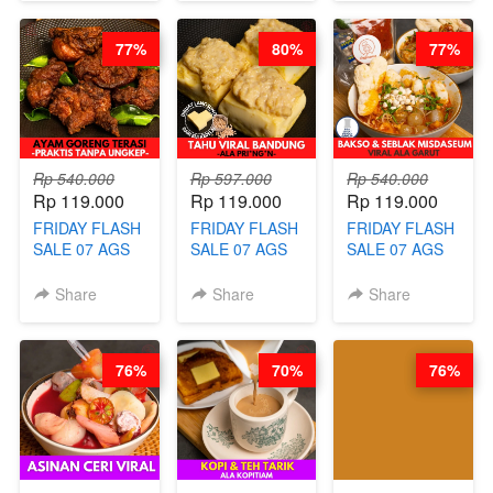
CHOCOLATE
HEALTHY
HIGH
SAUCE- BY
DETOX & IMUN
CONCENTRATE
77%
80%
77%
CHEF DITA
BOOSTER
IMMUNE
(TAYANG 18
HITS PENANG
BOOSTER BY
AGUSTUS)
- BY BARISTA
BARISTA
ARISUDANA
ARISUDANA
Rp 540.000
Rp 597.000
Rp 540.000
Rp 119.000
Rp 119.000
Rp 119.000
FRIDAY FLASH
FRIDAY FLASH
FRIDAY FLASH
SALE 07 AGS
SALE 07 AGS
SALE 07 AGS
KELAS AYAM
KELAS TAHU
KELAS BAKSO
GORENG
VIRAL
& SEBLAK
Share
Share
Share
TERASI-
BANDUNG -
MISDASEUM -
PRAKTIS
ALA PRI*NG*N
VIRAL ALA
TANPA
- BY CHEF
GARUT - BY
76%
70%
76%
UNGKEP - BY
DITA
CHEF WARSIDI
CHEF WARSIDI
WONG
WONG