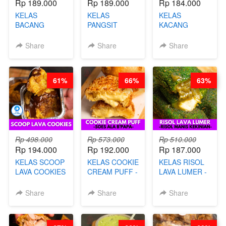
Rp 189.000
Rp 189.000
Rp 184.000
KELAS
KELAS
KELAS
BACANG
PANGSIT
KACANG
KETAN HALAL -
GORENG -
TELUR KRIBO -
PREMIUM
LENGKAP
KACANG
Share
Share
Share
AYAM & SAPI -
DENGAN
DISCO -BY
BY CHEF DITA
KULIT
CHEF DITA
PANGSIT -BY
61%
66%
63%
CHEF DITA
Rp 498.000
Rp 573.000
Rp 510.000
Rp 194.000
Rp 192.000
Rp 187.000
KELAS SCOOP
KELAS COOKIE
KELAS RISOL
LAVA COOKIES
CREAM PUFF -
LAVA LUMER -
-BY CHEF DITA
SOES ALA
RISOL MANIS
B’PAPA-BY
KEKINIAN-BY
Share
Share
Share
CHEF DITA
CHEF DITA