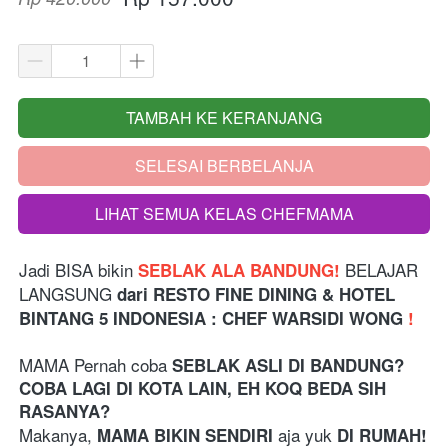
TAMBAH KE KERANJANG
`
SELESAI BERBELANJA
`
LIHAT SEMUA KELAS CHEFMAMA
`
Jadi BISA bikin 
 BELAJAR 
SEBLAK ALA BANDUNG!
LANGSUNG 
dari
RESTO FINE DINING & HOTEL 
BINTANG 5 INDONESIA
: CHEF WARSIDI WONG 
!
MAMA Pernah coba
 SEBLAK ASLI DI BANDUNG?
COBA LAGI DI KOTA LAIN, EH KOQ BEDA SIH 
RASANYA? 
Makanya, 
aja yuk
MAMA BIKIN SENDIRI 
 DI RUMAH!