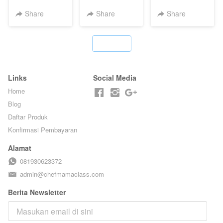
GULUNG - BY
BAKAR ALA
JADUL ALA
CHEF DITA
TAIWAN -
HOL**ND -
Share
Share
Share
TAIWAN
PUDING
STREET
KLASIK
FOOD- BY
LEGENDARIS -
`
CHEF
BY CHEF DITA
STEPHANIE
Links
Social Media
Home
Blog
Daftar Produk
Konfirmasi Pembayaran
Alamat
081930623372
admin@chefmamaclass.com
Berita Newsletter