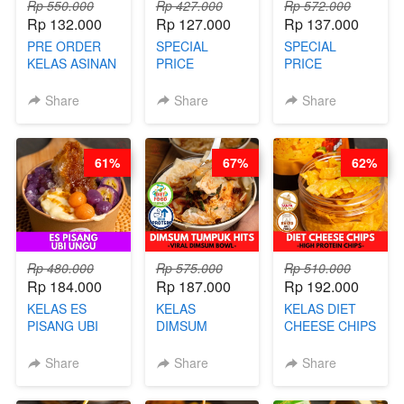
Rp 550.000
Rp 427.000
Rp 572.000
Rp 132.000
Rp 127.000
Rp 137.000
PRE ORDER
SPECIAL
SPECIAL
KELAS ASINAN
PRICE
PRICE
CERI VIRAL -
RELAUNCHING
RELAUNCHING
BY CHEF DITA
KELAS KOPI &
KELAS CAKWE
Share
Share
Share
(TAYANG 9
TEH TARIK ALA
& KUE BANTAL
AGUSTUS)
KOPITIAM BY
- BY CHEF
BARISTA
DITA
61%
67%
62%
ARISUDANA
(TANGGAL 10
(TANGGAL 10
AGS HARGA
AGS HARGA
NAIK! )
NAIK! )
Rp 480.000
Rp 575.000
Rp 510.000
Rp 184.000
Rp 187.000
Rp 192.000
KELAS ES
KELAS
KELAS DIET
PISANG UBI
DIMSUM
CHEESE CHIPS
UNGU - BY
TUMPUK HITS
- HIGH
CHEF DITA
- VIRAL
PROTEIN
Share
Share
Share
DIMSUM BOWL
CHIPS -BY
- BY CHEF
CHEF DITA