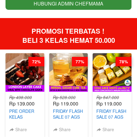
HUBUNGI ADMIN CHEFMAMA
`
PROMOSI TERBATAS ! 
BELI 3 KELAS HEMAT 50.000
72%
77%
78%
Rp 498.000
Rp 528.000
Rp 547.000
Rp 139.000
Rp 119.000
Rp 119.000
PRE ORDER
FRIDAY FLASH
FRIDAY FLASH
KELAS
SALE 07 AGS
SALE 07 AGS
LONDON
KELAS
KELAS COLD
LAYER CAKE -
HERBAL
JUICE SHOTS
Share
Share
Share
VIRAL WITH
SUGAR CUBE -
ala REJ*V* -