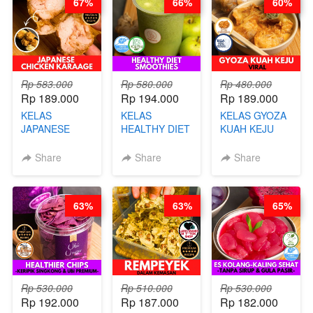
67%
66%
60%
Rp 583.000
Rp 580.000
Rp 480.000
Rp 189.000
Rp 194.000
Rp 189.000
KELAS
KELAS
KELAS GYOZA
JAPANESE
HEALTHY DIET
KUAH KEJU
CHICKEN
SMOOTHIES -
VIRAL - BY
KARAAGE - BY
BY BARISTA
CHEF DITA
Share
Share
Share
CHEF
ARISUDANA
STEPHANIE
63%
63%
65%
Rp 530.000
Rp 510.000
Rp 530.000
Rp 192.000
Rp 187.000
Rp 182.000