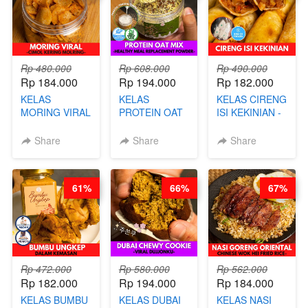
Rp 480.000
Rp 608.000
Rp 490.000
Rp 184.000
Rp 194.000
Rp 182.000
KELAS
KELAS
KELAS CIRENG
MORING VIRAL
PROTEIN OAT
ISI KEKINIAN -
- CIMOL
MIX - HEALTHY
BY CHEF DITA
KERING
MEAL
Share
Share
Share
MOLRING - BY
REPLACEMENT
CHEF DITA
POWDER - BY
BARISTA
61%
66%
67%
ARISUDANA
Rp 472.000
Rp 580.000
Rp 562.000
Rp 182.000
Rp 194.000
Rp 184.000
KELAS BUMBU
KELAS DUBAI
KELAS NASI