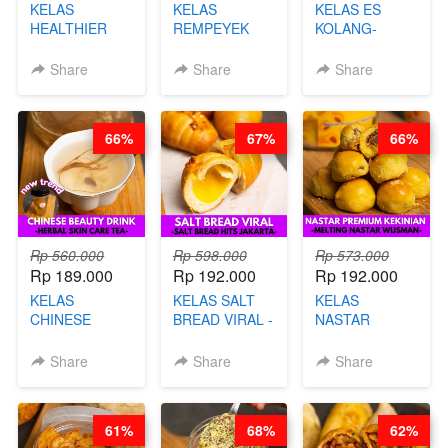
KELAS
KELAS
KELAS ES
HEALTHIER
REMPEYEK
KOLANG-
CHIPS -
DALAM
KALING SEHAT
KERIPIK
KEMASAN - BY
- TANPA SIRUP
Share
Share
Share
SINGKONG &
CHEF DITA
& GULA PASIR-
UBI PREMIUM-
BY CHEF DITA
BY CHEF DITA
66%
67%
66%
Rp 560.000
Rp 598.000
Rp 573.000
Rp 189.000
Rp 192.000
Rp 192.000
KELAS
KELAS SALT
KELAS
CHINESE
BREAD VIRAL -
NASTAR
BEAUTY DRINK
SALT BREAD
PREMIUM
- HERBAL SKIN
HITS JAKARTA
KEKINIAN -
Share
Share
Share
CARE TEA - BY
- BY CHEF
MELTING
BARISTA
DITA
NASTAR
ARISUDANA
WIJSMAN- BY
61%
68%
62%
CHEF DITA