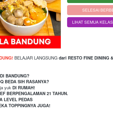
SELESAI BERB
`
LIHAT SEMUA KELA
`
 BELAJAR LANGSUNG 
DUNG!
dari
RESTO FINE DINING 
 DI BANDUNG?
OQ BEDA SIH RASANYA? 
ja yuk
 DI RUMAH!
CHEF BERPENGALAMAN 21 TAHUN. 
A LEVEL PEDAS
EKA TOPPINGNYA JUGA!