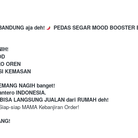
ANDUNG aja deh! 
  PEDAS SEGAR MOOD BOOSTER
IH!
OD
OKO OREN
SI KEMASAN
 EMANG NAGIH banget!
ntero INDONESIA. 
 BISA LANGSUNG JUALAN dari RUMAH deh!
iap-siap MAMA Kebanjiran Order!
ANG!