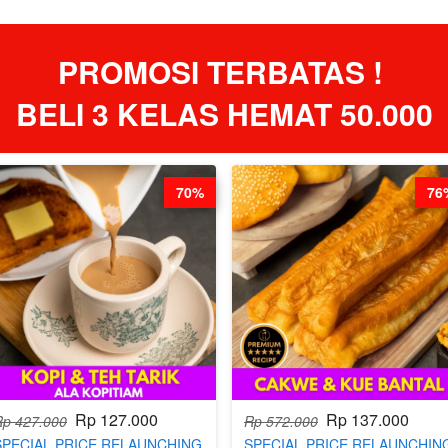
PROMOSI TERBATAS ! 
BELI 3 KELAS HEMAT 50.000
70%
76
Rp 127.000
Rp 137.000
Rp 427.000
Rp 572.000
SPECIAL PRICE RELAUNCHING
SPECIAL PRICE RELAUNCHIN