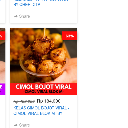
-
BY CHEF DITA
Share
%
63%
Rp 184.000
Rp 498.000
KELAS CIMOL BOJOT VIRAL -
CIMOL VIRAL BLOK M -BY
-
CHEF DITA (TAYANG 29 JUNI)
Share