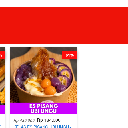
%
61%
Rp 184.000
Rp 480.000
G
KELAS ES PISANG UBI UNGU -