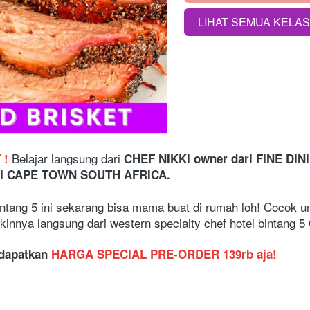
LIHAT SEMUA KELA
`
Belajar langsung dari
T
! 
 CHEF NIKKI owner dari FINE DI
I CAPE TOWN SOUTH AFRICA.
ntang 5 ini sekarang bisa mama buat di rumah loh! Cocok un
innya langsung dari western specialty chef hotel bintang 5
apatkan 
HARGA SPECIAL PRE-ORDER 139rb aja!