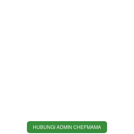
HUBUNGI ADMIN CHEFMAMA
`