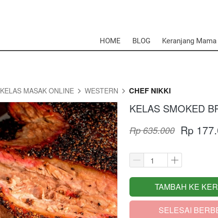
HOME
BLOG
Keranjang Mama
CHEF NIKKI
KELAS MASAK ONLINE
WESTERN
KELAS SMOKED BR
Rp 177
Rp 635.000
TAMBAH KE KE
`
SELESAI BERB
`