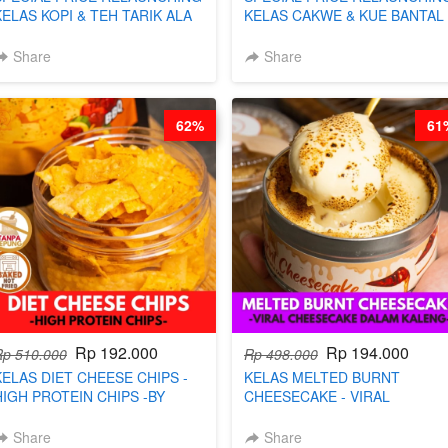
KELAS KOPI & TEH TARIK ALA
KELAS CAKWE & KUE BANTAL 
KOPITIAM BY BARISTA
BY CHEF DITA (TANGGAL 04
ARISUDANA (TANGGAL 04 AGS
AGS HARGA NAIK! )
Share
Share
HARGA NAIK! )
62%
61
Rp 192.000
Rp 194.000
Rp 510.000
Rp 498.000
KELAS DIET CHEESE CHIPS -
KELAS MELTED BURNT
HIGH PROTEIN CHIPS -BY
CHEESECAKE - VIRAL
CHEF DITA
CHEESECAKE DALAM KALENG
BY CHEF DITA
Share
Share