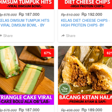
Rp 187.000
Rp 192.000
Rp 575.000
Rp 510.000
KELAS DIMSUM TUMPUK HITS
KELAS DIET CHEESE CHIPS -
- VIRAL DIMSUM BOWL - BY
HIGH PROTEIN CHIPS -BY
CHEF STEPHANIE
CHEF DITA
Share
Share
67%
62
Rp 187.000
Rp 189.000
Rp 575.000
Rp 498.000