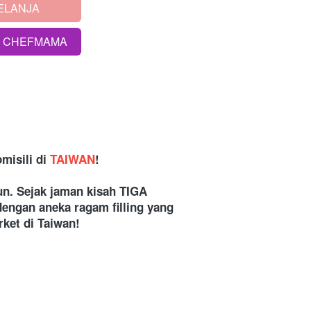
ELANJA
S CHEFMAMA
isili di 
TAIWAN
!
n. Sejak jaman kisah TIGA 
ngan aneka ragam filling yang 
rket di Taiwan!