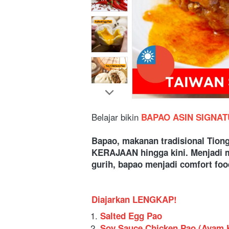
Belajar bikin
BAPAO ASIN SIGNA
Bapao, makanan tradisional Tiong
KERAJAAN hingga kini. Menjadi ma
gurih, bapao menjadi comfort foo
Diajarkan LENGKAP!
Salted Egg Pao
Soy Sauce Chicken Pao (Ayam 