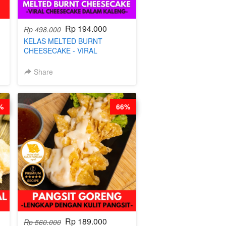
Rp 194.000
Rp 498.000
KELAS MELTED BURNT
CHEESECAKE - VIRAL
CHEESECAKE DALAM KALENG-
BY CHEF DITA
Share
%
66%
Rp 189.000
Rp 560.000