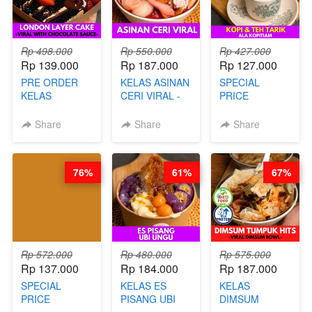
Rp 498.000
Rp 550.000
Rp 427.000
Rp 139.000
Rp 187.000
Rp 127.000
PRE ORDER
KELAS ASINAN
SPECIAL
KELAS
CERI VIRAL -
PRICE
LONDON
BY CHEF DITA
RELAUNCHING
LAYER CAKE -
KELAS KOPI &
Share
Share
Share
VIRAL WITH
TEH TARIK ALA
CHOCOLATE
KOPITIAM BY
SAUCE- BY
BARISTA
76%
61%
67%
CHEF DITA
ARISUDANA
(TAYANG 18
(TANGGAL 10
AGUSTUS)
AGS HARGA
NAIK! )
Rp 572.000
Rp 480.000
Rp 575.000
Rp 137.000
Rp 184.000
Rp 187.000
SPECIAL
KELAS ES
KELAS
PRICE
PISANG UBI
DIMSUM
RELAUNCHING
UNGU - BY
TUMPUK HITS