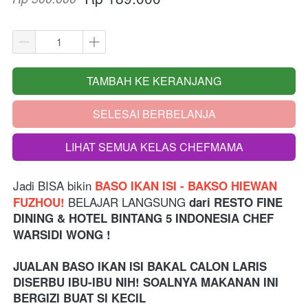
TAMBAH KE KERANJANG
`
SELESAI BERBELANJA
`
LIHAT SEMUA KELAS CHEFMAMA
`
Jadi BISA bikin
 BASO IKAN ISI - BAKSO HIEWAN 
 BELAJAR LANGSUNG 
FUZHOU!
dari
RESTO FINE 
DINING & HOTEL BINTANG 5 INDONESIA
 CHEF 
WARSIDI WONG !
JUALAN BASO IKAN ISI BAKAL CALON LARIS 
DISERBU IBU-IBU NIH! SOALNYA MAKANAN INI 
BERGIZI BUAT SI KECIL