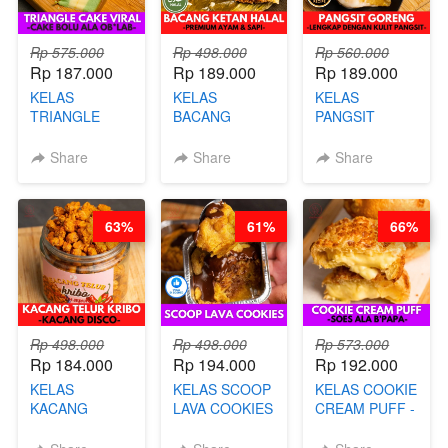
Rp 575.000
Rp 498.000
Rp 560.000
Rp 187.000
Rp 189.000
Rp 189.000
KELAS
KELAS
KELAS
TRIANGLE
BACANG
PANGSIT
CAKE VIRAL -
KETAN HALAL -
GORENG -
CAKE BOLU
PREMIUM
LENGKAP
Share
Share
Share
ALA OB*LAB -
AYAM & SAPI -
DENGAN
BY CHEF DITA
BY CHEF DITA
KULIT
PANGSIT -BY
63%
61%
66%
CHEF DITA
Rp 498.000
Rp 498.000
Rp 573.000
Rp 184.000
Rp 194.000
Rp 192.000
KELAS
KELAS SCOOP
KELAS COOKIE
KACANG
LAVA COOKIES
CREAM PUFF -
TELUR KRIBO -
-BY CHEF DITA
SOES ALA
KACANG
B’PAPA-BY