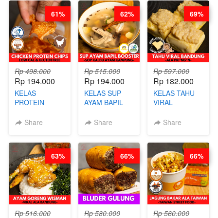
CHEF
CHEF DITA
BARISTA
61%
62%
69%
STEPHANIE
ARISUDANA
Rp 498.000
Rp 515.000
Rp 597.000
Rp 194.000
Rp 194.000
Rp 182.000
KELAS
KELAS SUP
KELAS TAHU
PROTEIN
AYAM BAPIL
VIRAL
CHICKEN
BOOSTER -
BANDUNG -
CHIPS -
SOP KALDU
ALA PRI*NG*N
Share
Share
Share
KERIPIK
AYAM
- BY CHEF
DAGING AYAM
KAMPUNG - BY
DITA
RENDAH
CHEF
63%
66%
66%
KALORI
STEPHANIE
GLUTEN FREE
BY CHEF DITA
Rp 516.000
Rp 580.000
Rp 560.000