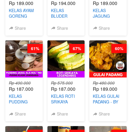
Rp 189.000
Rp 194.000
Rp 189.000
KELAS AYAM
KELAS
KELAS
GORENG
BLUDER
JAGUNG
WISMAN -
GULUNG - BY
BAKAR ALA
VIRAL ALA
CHEF DITA
TAIWAN -
Share
Share
Share
BANDUNG- BY
TAIWAN
CHEF
STREET
STEPHANIE
FOOD- BY
61%
67%
60%
CHEF
STEPHANIE
Rp 490.000
Rp 575.000
Rp 480.000
Rp 187.000
Rp 187.000
Rp 189.000
KELAS
KELAS ROTI
KELAS GULAI
PUDDING
SRIKAYA
PADANG - BY
JADUL ALA
LEGENDARIS -
FOODIES
HOL**ND -
BY CHEF DITA
NADIA
Share
Share
Share
PUDING
KLASIK
LEGENDARIS -