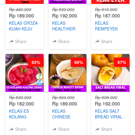
Rp 480.000
Rp 530.000
Rp 510.000
Rp 189.000
Rp 192.000
Rp 187.000
KELAS GYOZA
KELAS
KELAS
KUAH KEJU
HEALTHIER
REMPEYEK
VIRAL - BY
CHIPS -
DALAM
CHEF DITA
KERIPIK
KEMASAN - BY
Share
Share
Share
SINGKONG &
CHEF DITA
UBI PREMIUM-
BY CHEF DITA
65%
66%
67%
Rp 530.000
Rp 560.000
Rp 598.000
Rp 182.000
Rp 189.000
Rp 192.000
KELAS ES
KELAS
KELAS SALT
KOLANG-
CHINESE
BREAD VIRAL -
KALING SEHAT
BEAUTY DRINK
SALT BREAD
- TANPA SIRUP
- HERBAL SKIN
HITS JAKARTA
Share
Share
Share
& GULA PASIR-
CARE TEA - BY
- BY CHEF