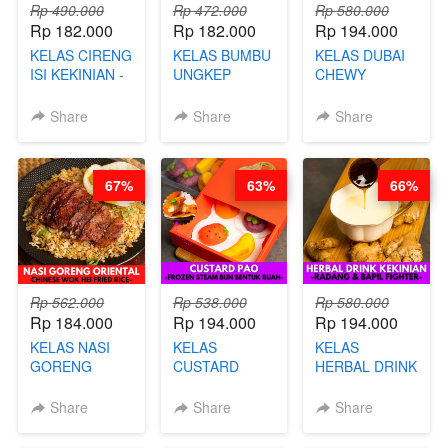
Rp 490.000
Rp 472.000
Rp 580.000
Rp 182.000
Rp 182.000
Rp 194.000
KELAS CIRENG
KELAS BUMBU
KELAS DUBAI
ISI KEKINIAN -
UNGKEP
CHEWY
BY CHEF DITA
DALAM
COOKIE -
KEMASAN - BY
VIRAL
Share
Share
Share
CHEF
DUJJONKU 주
STEPHANIE
쏜쿠 - BY CHEF
DITA
67%
63%
66%
Rp 562.000
Rp 538.000
Rp 580.000
Rp 184.000
Rp 194.000
Rp 194.000
KELAS NASI
KELAS
KELAS
GORENG
CUSTARD
HERBAL DRINK
ORIENTAL -
PAO- FROZEN
KEKINIAN -
CHINESE WOK
STEAM BUN
RADANG &
Share
Share
Share
HEI FRIED
BENTUK
BAPIL
RICE - BY
BUAH- BY
FIGHTER - BY