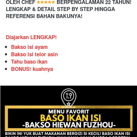
OLEH CHEF 
 BERPENGALAMAN 22 TAHUN! 
LENGKAP & DETAIL STEP BY STEP HINGGA 
REFERENSI BAHAN BAKUNYA!
Diajarkan LENGKAP!
Bakso isi ayam
Bakso isi telor asin
Tahu baso ikan
BONUS! kuahnya