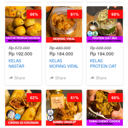
BY CHEF DITA
BARISTA
DITA
ARISUDANA
66%
61%
68%
Rp 573.000
Rp 480.000
Rp 608.000
Rp 192.000
Rp 184.000
Rp 194.000
KELAS
KELAS
KELAS
NASTAR
MORING VIRAL
PROTEIN OAT
PREMIUM
- CIMOL
MIX - HEALTHY
KEKINIAN -
KERING
MEAL
Share
Share
Share
MELTING
MOLRING - BY
REPLACEMENT
NASTAR
CHEF DITA
POWDER - BY
WIJSMAN- BY
BARISTA
62%
61%
66%
CHEF DITA
ARISUDANA