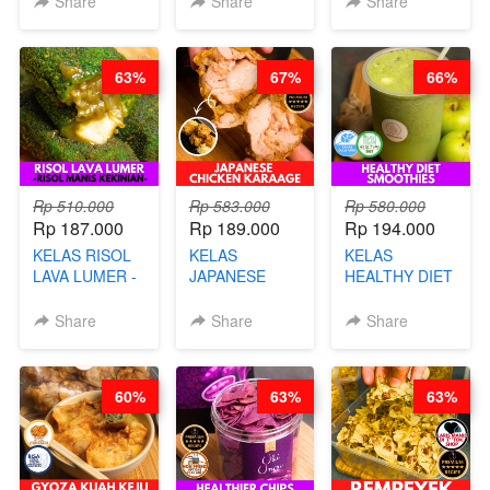
Share
Share
Share
DISCO -BY
CHEF DITA
CHEF DITA
63%
67%
66%
Rp 510.000
Rp 583.000
Rp 580.000
Rp 187.000
Rp 189.000
Rp 194.000
KELAS RISOL
KELAS
KELAS
LAVA LUMER -
JAPANESE
HEALTHY DIET
RISOL MANIS
CHICKEN
SMOOTHIES -
KEKINIAN-BY
KARAAGE - BY
BY BARISTA
Share
Share
Share
CHEF DITA
CHEF
ARISUDANA
STEPHANIE
60%
63%
63%