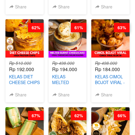
KELAS CAKWE
CHEF DITA
- VIRAL
Share
Share
Share
& KUE BANTAL
DIMSUM BOWL
- BY CHEF
- BY CHEF
DITA
STEPHANIE
62%
61%
63%
(TANGGAL 10
AGS HARGA
NAIK! )
Rp 510.000
Rp 498.000
Rp 498.000
Rp 192.000
Rp 194.000
Rp 184.000
KELAS DIET
KELAS
KELAS CIMOL
CHEESE CHIPS
MELTED
BOJOT VIRAL -
- HIGH
BURNT
CIMOL VIRAL
PROTEIN
CHEESECAKE -
BLOK M -BY
Share
Share
Share
CHIPS -BY
VIRAL
CHEF DITA
CHEF DITA
CHEESECAKE
(TAYANG 29
DALAM
JUNI)
67%
62%
66%
KALENG-BY
CHEF DITA