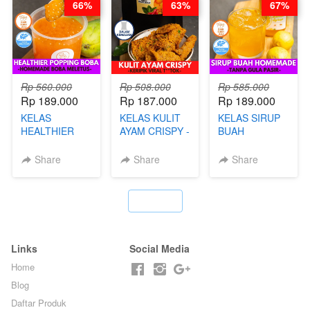
66%
63%
67%
BY CHEF DITA
Rp 560.000
Rp 508.000
Rp 585.000
Rp 189.000
Rp 187.000
Rp 189.000
KELAS
KELAS KULIT
KELAS SIRUP
HEALTHIER
AYAM CRISPY -
BUAH
POPPING
KERIPIK VIRAL
HOMEMADE -
BOBA -
T**TOK - BY
TANPA GULA
Share
Share
Share
HOMEMADE
CHEF DITA
PASIR - BY
BOBA
BARISTA
MELETUS - BY
ARISUDANA
`
BARISTA ARI
Links
Social Media
Home
Blog
Daftar Produk