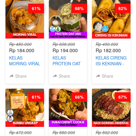
ARISUDANA
WIJSMAN- BY
61%
68%
62%
CHEF DITA
Rp 480.000
Rp 608.000
Rp 490.000
Rp 184.000
Rp 194.000
Rp 182.000
KELAS
KELAS
KELAS CIRENG
MORING VIRAL
PROTEIN OAT
ISI KEKINIAN -
- CIMOL
MIX - HEALTHY
BY CHEF DITA
KERING
MEAL
Share
Share
Share
MOLRING - BY
REPLACEMENT
CHEF DITA
POWDER - BY
BARISTA
61%
66%
67%
ARISUDANA
Rp 472.000
Rp 580.000
Rp 562.000