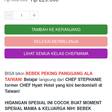
TAMBAH KE KERANJANG
`
SELESAI BERBELANJA
`
LIHAT SEMUA KELAS CHEFMAMA
`
BISA bikin
BEBEK PEKING PANGGANG ALA 
langsung dari 
TAIWAN! 
Belajar 
CHEF STEPHANIE 
former CHEF Hyatt Hotel yang kini berdomisili di 
Taiwan!
HIDANGAN SPESIAL INI COCOK BUAT MOMENT 
SPESIAL MAMA & KELUARGA NIH! BEBEK 