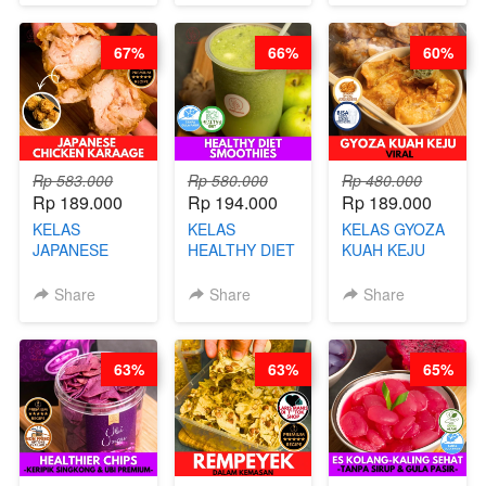
67%
66%
60%
Rp 583.000
Rp 580.000
Rp 480.000
Rp 189.000
Rp 194.000
Rp 189.000
KELAS
KELAS
KELAS GYOZA
JAPANESE
HEALTHY DIET
KUAH KEJU
CHICKEN
SMOOTHIES -
VIRAL - BY
KARAAGE - BY
BY BARISTA
CHEF DITA
Share
Share
Share
CHEF
ARISUDANA
STEPHANIE
63%
63%
65%