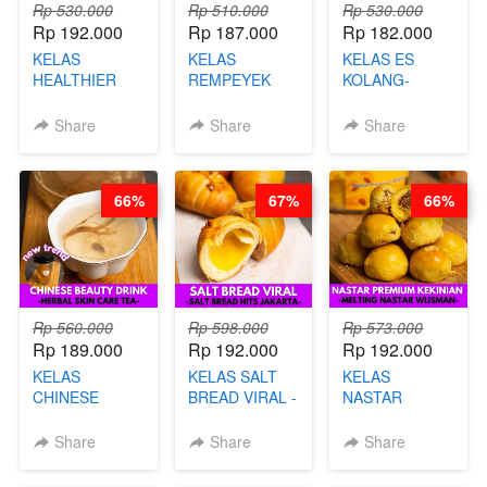
Rp 530.000
Rp 510.000
Rp 530.000
Rp 192.000
Rp 187.000
Rp 182.000
KELAS
KELAS
KELAS ES
HEALTHIER
REMPEYEK
KOLANG-
CHIPS -
DALAM
KALING SEHAT
KERIPIK
KEMASAN - BY
- TANPA SIRUP
Share
Share
Share
SINGKONG &
CHEF DITA
& GULA PASIR-
UBI PREMIUM-
BY CHEF DITA
BY CHEF DITA
66%
67%
66%
Rp 560.000
Rp 598.000
Rp 573.000
Rp 189.000
Rp 192.000
Rp 192.000
KELAS
KELAS SALT
KELAS
CHINESE
BREAD VIRAL -
NASTAR
BEAUTY DRINK
SALT BREAD
PREMIUM
- HERBAL SKIN
HITS JAKARTA
KEKINIAN -
Share
Share
Share
CARE TEA - BY
- BY CHEF
MELTING
BARISTA
DITA
NASTAR