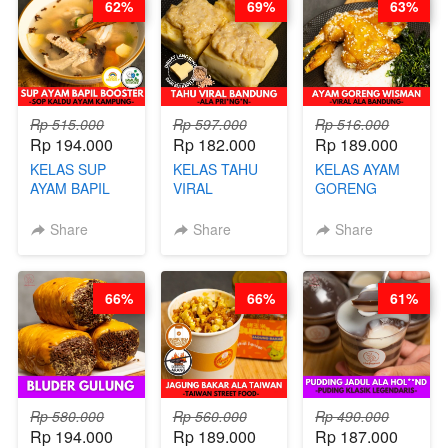
62%
69%
63%
ARISUDANA
KALORI
GLUTEN FREE
BY CHEF DITA
Rp 515.000
Rp 597.000
Rp 516.000
Rp 194.000
Rp 182.000
Rp 189.000
KELAS SUP
KELAS TAHU
KELAS AYAM
AYAM BAPIL
VIRAL
GORENG
BOOSTER -
BANDUNG -
WISMAN -
SOP KALDU
ALA PRI*NG*N
VIRAL ALA
Share
Share
Share
AYAM
- BY CHEF
BANDUNG- BY
KAMPUNG - BY
DITA
CHEF
CHEF
STEPHANIE
66%
66%
61%
STEPHANIE
Rp 580.000
Rp 560.000
Rp 490.000
Rp 194.000
Rp 189.000
Rp 187.000