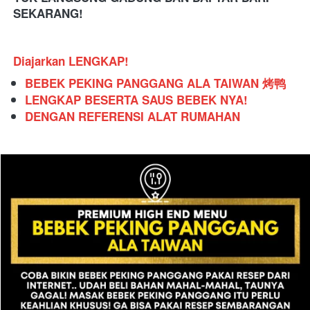
SEKARANG!
Diajarkan LENGKAP!
BEBEK PEKING PANGGANG ALA TAIWAN 烤鸭
LENGKAP BESERTA SAUS BEBEK NYA!
DENGAN REFERENSI ALAT RUMAHAN