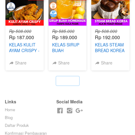
Rp 508.000
Rp 585.000
Rp 508.000
Rp 187.000
Rp 189.000
Rp 192.000
KELAS KULIT
KELAS SIRUP
KELAS STEAM
AYAM CRISPY -
BUAH
BREAD KOREA
KERIPIK VIRAL
HOMEMADE -
- ALA M-TOAST
T**TOK - BY
TANPA GULA
HOUSE - BY
Share
Share
Share
CHEF DITA
PASIR - BY
CHEF DITA
BARISTA
ARISUDANA
`
Links
Social Media
Home
Blog
Daftar Produk
Konfirmasi Pembayaran