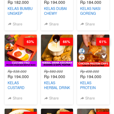
Rp 182.000
Rp 194.000
Rp 184.000
KELAS BUMBU
KELAS DUBAI
KELAS NASI
UNGKEP
CHEWY
GORENG
DALAM
COOKIE -
ORIENTAL -
KEMASAN - BY
VIRAL
CHINESE WOK
Share
Share
Share
CHEF
DUJJONKU 주
HEI FRIED
STEPHANIE
쏜쿠 - BY CHEF
RICE - BY
DITA
CHEF
63%
66%
61%
STEPHANIE
Rp 538.000
Rp 580.000
Rp 498.000
Rp 194.000
Rp 194.000
Rp 194.000
KELAS
KELAS
KELAS
CUSTARD
HERBAL DRINK
PROTEIN
PAO- FROZEN
KEKINIAN -
CHICKEN
STEAM BUN
RADANG &
CHIPS -
Share
Share
Share
BENTUK
BAPIL
KERIPIK
BUAH- BY
FIGHTER - BY
DAGING AYAM
CHEF DITA
BARISTA
RENDAH