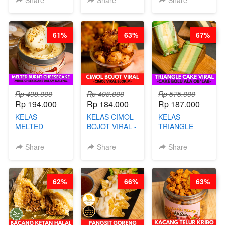
DIMSUM BOWL
CHIPS -BY
- BY CHEF
CHEF DITA
STEPHANIE
61%
63%
67%
Rp 498.000
Rp 498.000
Rp 575.000
Rp 194.000
Rp 184.000
Rp 187.000
KELAS
KELAS CIMOL
KELAS
MELTED
BOJOT VIRAL -
TRIANGLE
BURNT
CIMOL VIRAL
CAKE VIRAL -
CHEESECAKE -
BLOK M -BY
CAKE BOLU
Share
Share
Share
VIRAL
CHEF DITA
ALA OB*LAB -
CHEESECAKE
(TAYANG 29
BY CHEF DITA
DALAM
JUNI)
62%
66%
63%
KALENG-BY
CHEF DITA