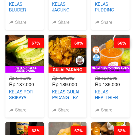
KELAS
KELAS
KELAS
BLUDER
JAGUNG
PUDDING
GULUNG - BY
BAKAR ALA
JADUL ALA
CHEF DITA
TAIWAN -
HOL**ND -
Share
Share
Share
TAIWAN
PUDING
STREET
KLASIK
FOOD- BY
LEGENDARIS -
67%
60%
66%
CHEF
BY CHEF DITA
STEPHANIE
Rp 575.000
Rp 480.000
Rp 560.000
Rp 187.000
Rp 189.000
Rp 189.000
KELAS ROTI
KELAS GULAI
KELAS
SRIKAYA
PADANG - BY
HEALTHIER
LEGENDARIS -
FOODIES
POPPING
BY CHEF DITA
NADIA
BOBA -
Share
Share
Share
HOMEMADE
BOBA
MELETUS - BY
63%
67%
62%
BARISTA ARI