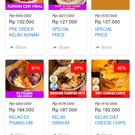
Rp 550.000
Rp 427.000
Rp 572.000
Rp 132.000
Rp 127.000
Rp 137.000
PRE ORDER
SPECIAL
SPECIAL
KELAS ASINAN
PRICE
PRICE
CERI VIRAL -
RELAUNCHING
RELAUNCHING
BY CHEF DITA
KELAS KOPI &
KELAS CAKWE
Share
Share
Share
(TAYANG 9
TEH TARIK ALA
& KUE BANTAL
AGUSTUS)
KOPITIAM BY
- BY CHEF
BARISTA
DITA
61%
67%
62%
ARISUDANA
(TANGGAL 04
(TANGGAL 04
AGS HARGA
AGS HARGA
NAIK! )
NAIK! )
Rp 480.000
Rp 575.000
Rp 510.000
Rp 184.000
Rp 187.000
Rp 192.000
KELAS ES
KELAS
KELAS DIET
PISANG UBI
DIMSUM
CHEESE CHIPS
UNGU - BY
TUMPUK HITS
- HIGH
CHEF DITA
- VIRAL
PROTEIN
Share
Share
Share