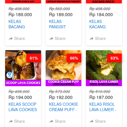
Rp 498.000
Rp 560.000
Rp 498.000
Rp 189.000
Rp 189.000
Rp 184.000
KELAS
KELAS
KELAS
BACANG
PANGSIT
KACANG
KETAN HALAL -
GORENG -
TELUR KRIBO -
PREMIUM
LENGKAP
KACANG
Share
Share
Share
AYAM & SAPI -
DENGAN
DISCO -BY
BY CHEF DITA
KULIT
CHEF DITA
PANGSIT -BY
61%
66%
63%
CHEF DITA
Rp 498.000
Rp 573.000
Rp 510.000
Rp 194.000
Rp 192.000
Rp 187.000
KELAS SCOOP
KELAS COOKIE
KELAS RISOL
LAVA COOKIES
CREAM PUFF -
LAVA LUMER -
-BY CHEF DITA
SOES ALA
RISOL MANIS
B’PAPA-BY
KEKINIAN-BY
Share
Share
Share
CHEF DITA
CHEF DITA