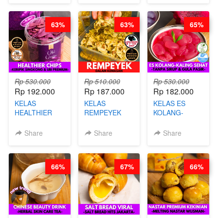
STEPHANIE
63%
63%
65%
Rp 530.000
Rp 510.000
Rp 530.000
Rp 192.000
Rp 187.000
Rp 182.000
KELAS
KELAS
KELAS ES
HEALTHIER
REMPEYEK
KOLANG-
CHIPS -
DALAM
KALING SEHAT
KERIPIK
KEMASAN - BY
- TANPA SIRUP
Share
Share
Share
SINGKONG &
CHEF DITA
& GULA PASIR-
UBI PREMIUM-
BY CHEF DITA
BY CHEF DITA
66%
67%
66%