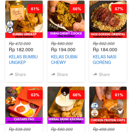
BARISTA
61%
66%
67%
ARISUDANA
Rp 472.000
Rp 580.000
Rp 562.000
Rp 182.000
Rp 194.000
Rp 184.000
KELAS BUMBU
KELAS DUBAI
KELAS NASI
UNGKEP
CHEWY
GORENG
DALAM
COOKIE -
ORIENTAL -
KEMASAN - BY
VIRAL
CHINESE WOK
Share
Share
Share
CHEF
DUJJONKU 주
HEI FRIED
STEPHANIE
쏜쿠 - BY CHEF
RICE - BY
DITA
CHEF
63%
66%
61%
STEPHANIE
Rp 538.000
Rp 580.000
Rp 498.000