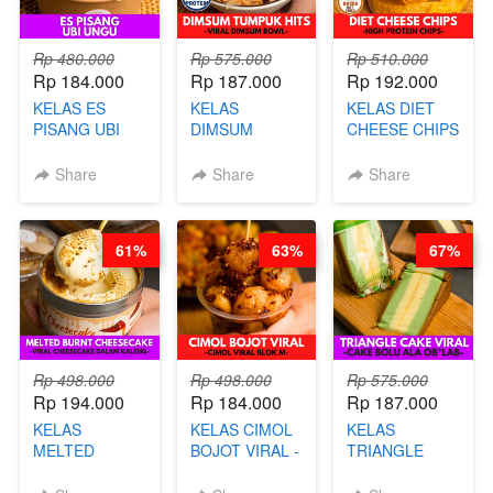
Rp 480.000
Rp 575.000
Rp 510.000
Rp 184.000
Rp 187.000
Rp 192.000
KELAS ES
KELAS
KELAS DIET
PISANG UBI
DIMSUM
CHEESE CHIPS
UNGU - BY
TUMPUK HITS
- HIGH
CHEF DITA
- VIRAL
PROTEIN
Share
Share
Share
DIMSUM BOWL
CHIPS -BY
- BY CHEF
CHEF DITA
STEPHANIE
61%
63%
67%
Rp 498.000
Rp 498.000
Rp 575.000
Rp 194.000
Rp 184.000
Rp 187.000
KELAS
KELAS CIMOL
KELAS
MELTED
BOJOT VIRAL -
TRIANGLE
BURNT
CIMOL VIRAL
CAKE VIRAL -
CHEESECAKE -
BLOK M -BY
CAKE BOLU