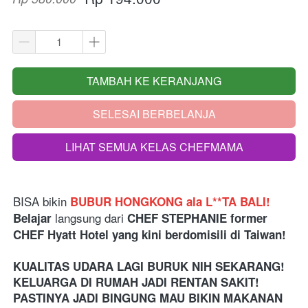
TAMBAH KE KERANJANG
`
SELESAI BERBELANJA
`
LIHAT SEMUA KELAS CHEFMAMA
`
BISA bikin
BUBUR HONGKONG ala L**TA BALI! 
langsung dari 
Belajar 
CHEF STEPHANIE former 
CHEF Hyatt Hotel yang kini berdomisili di Taiwan!
KUALITAS UDARA LAGI BURUK NIH SEKARANG! 
KELUARGA DI RUMAH JADI RENTAN SAKIT! 
PASTINYA JADI BINGUNG MAU BIKIN MAKANAN 