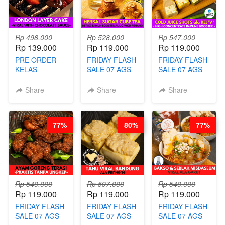
Rp 498.000
Rp 528.000
Rp 547.000
Rp 139.000
Rp 119.000
Rp 119.000
PRE ORDER
FRIDAY FLASH
FRIDAY FLASH
KELAS
SALE 07 AGS
SALE 07 AGS
LONDON
KELAS
KELAS COLD
LAYER CAKE -
HERBAL
JUICE SHOTS
Share
Share
Share
VIRAL WITH
SUGAR CUBE -
ala REJ*V* -
CHOCOLATE
HEALTHY
HIGH
SAUCE- BY
DETOX & IMUN
CONCENTRATE
77%
80%
77%
CHEF DITA
BOOSTER
IMMUNE
(TAYANG 18
HITS PENANG
BOOSTER BY
AGUSTUS)
- BY BARISTA
BARISTA
ARISUDANA
ARISUDANA
Rp 540.000
Rp 597.000
Rp 540.000
Rp 119.000
Rp 119.000
Rp 119.000
FRIDAY FLASH
FRIDAY FLASH
FRIDAY FLASH
SALE 07 AGS
SALE 07 AGS
SALE 07 AGS