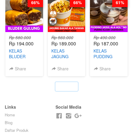
66%
66%
61%
STEPHANIE
Rp 580.000
Rp 560.000
Rp 490.000
Rp 194.000
Rp 189.000
Rp 187.000
KELAS
KELAS
KELAS
BLUDER
JAGUNG
PUDDING
GULUNG - BY
BAKAR ALA
JADUL ALA
CHEF DITA
TAIWAN -
HOL**ND -
Share
Share
Share
TAIWAN
PUDING
STREET
KLASIK
FOOD- BY
LEGENDARIS -
`
CHEF
BY CHEF DITA
STEPHANIE
Links
Social Media
Home
Blog
Daftar Produk