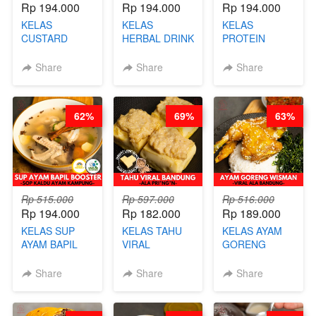
Rp 194.000
Rp 194.000
Rp 194.000
KELAS
KELAS
KELAS
CUSTARD
HERBAL DRINK
PROTEIN
PAO- FROZEN
KEKINIAN -
CHICKEN
STEAM BUN
RADANG &
CHIPS -
Share
Share
Share
BENTUK
BAPIL
KERIPIK
BUAH- BY
FIGHTER - BY
DAGING AYAM
CHEF DITA
BARISTA
RENDAH
62%
69%
63%
ARISUDANA
KALORI
GLUTEN FREE
BY CHEF DITA
Rp 515.000
Rp 597.000
Rp 516.000
Rp 194.000
Rp 182.000
Rp 189.000
KELAS SUP
KELAS TAHU
KELAS AYAM
AYAM BAPIL
VIRAL
GORENG
BOOSTER -
BANDUNG -
WISMAN -
SOP KALDU
ALA PRI*NG*N
VIRAL ALA
Share
Share
Share
AYAM
- BY CHEF
BANDUNG- BY
KAMPUNG - BY
DITA
CHEF
CHEF
STEPHANIE