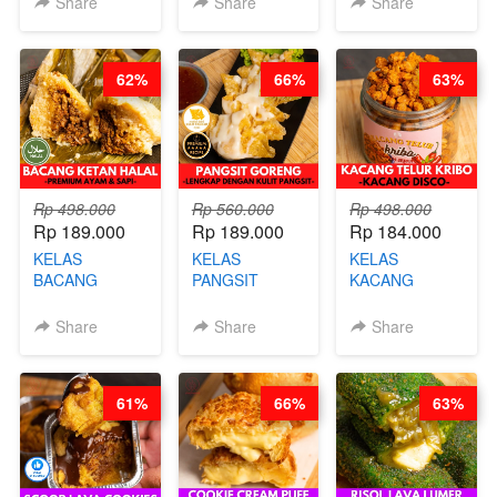
Share
Share
Share
VIRAL
CHEF DITA
ALA OB*LAB -
CHEESECAKE
(TAYANG 29
BY CHEF DITA
DALAM
JUNI)
62%
66%
63%
KALENG-BY
CHEF DITA
Rp 498.000
Rp 560.000
Rp 498.000
Rp 189.000
Rp 189.000
Rp 184.000
KELAS
KELAS
KELAS
BACANG
PANGSIT
KACANG
KETAN HALAL -
GORENG -
TELUR KRIBO -
PREMIUM
LENGKAP
KACANG
Share
Share
Share
AYAM & SAPI -
DENGAN
DISCO -BY
BY CHEF DITA
KULIT
CHEF DITA
PANGSIT -BY
61%
66%
63%
CHEF DITA