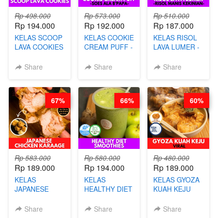
Rp 498.000
Rp 573.000
Rp 510.000
Rp 194.000
Rp 192.000
Rp 187.000
KELAS SCOOP
KELAS COOKIE
KELAS RISOL
LAVA COOKIES
CREAM PUFF -
LAVA LUMER -
-BY CHEF DITA
SOES ALA
RISOL MANIS
B’PAPA-BY
KEKINIAN-BY
Share
Share
Share
CHEF DITA
CHEF DITA
67%
66%
60%
Rp 583.000
Rp 580.000
Rp 480.000
Rp 189.000
Rp 194.000
Rp 189.000
KELAS
KELAS
KELAS GYOZA
JAPANESE
HEALTHY DIET
KUAH KEJU
CHICKEN
SMOOTHIES -
VIRAL - BY
KARAAGE - BY
BY BARISTA
CHEF DITA
Share
Share
Share
CHEF
ARISUDANA