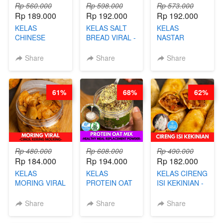
Rp 560.000
Rp 598.000
Rp 573.000
Rp 189.000
Rp 192.000
Rp 192.000
KELAS
KELAS SALT
KELAS
CHINESE
BREAD VIRAL -
NASTAR
BEAUTY DRINK
SALT BREAD
PREMIUM
- HERBAL SKIN
HITS JAKARTA
KEKINIAN -
Share
Share
Share
CARE TEA - BY
- BY CHEF
MELTING
BARISTA
DITA
NASTAR
ARISUDANA
WIJSMAN- BY
61%
68%
62%
CHEF DITA
Rp 480.000
Rp 608.000
Rp 490.000
Rp 184.000
Rp 194.000
Rp 182.000
KELAS
KELAS
KELAS CIRENG
MORING VIRAL
PROTEIN OAT
ISI KEKINIAN -
- CIMOL
MIX - HEALTHY
BY CHEF DITA
KERING
MEAL
Share
Share
Share
MOLRING - BY
REPLACEMENT
CHEF DITA
POWDER - BY