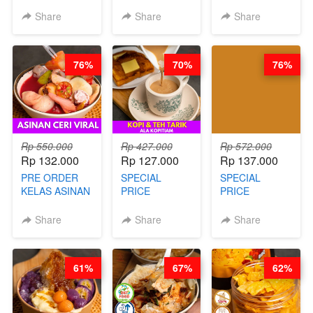
KELAS AYAM
KELAS TAHU
KELAS BAKSO
GORENG
VIRAL
& SEBLAK
Share
Share
Share
TERASI-
BANDUNG -
MISDASEUM -
PRAKTIS
ALA PRI*NG*N
VIRAL ALA
TANPA
- BY CHEF
GARUT - BY
76%
70%
76%
UNGKEP - BY
DITA
CHEF WARSIDI
CHEF WARSIDI
WONG
WONG
Rp 550.000
Rp 427.000
Rp 572.000
Rp 132.000
Rp 127.000
Rp 137.000
PRE ORDER
SPECIAL
SPECIAL
KELAS ASINAN
PRICE
PRICE
CERI VIRAL -
RELAUNCHING
RELAUNCHING
BY CHEF DITA
KELAS KOPI &
KELAS CAKWE
Share
Share
Share
(TAYANG 9
TEH TARIK ALA
& KUE BANTAL
AGUSTUS)
KOPITIAM BY
- BY CHEF
BARISTA
DITA
61%
67%
62%
ARISUDANA
(TANGGAL 10
(TANGGAL 10
AGS HARGA
AGS HARGA
NAIK! )
NAIK! )