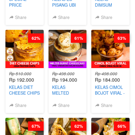
PRICE
PISANG UBI
DIMSUM
RELAUNCHING
UNGU - BY
TUMPUK HITS
KELAS CAKWE
CHEF DITA
- VIRAL
Share
Share
Share
& KUE BANTAL
DIMSUM BOWL
- BY CHEF
- BY CHEF
DITA
STEPHANIE
62%
61%
63%
(TANGGAL 10
AGS HARGA
NAIK! )
Rp 510.000
Rp 498.000
Rp 498.000
Rp 192.000
Rp 194.000
Rp 184.000
KELAS DIET
KELAS
KELAS CIMOL
CHEESE CHIPS
MELTED
BOJOT VIRAL -
- HIGH
BURNT
CIMOL VIRAL
PROTEIN
CHEESECAKE -
BLOK M -BY
Share
Share
Share
CHIPS -BY
VIRAL
CHEF DITA
CHEF DITA
CHEESECAKE
(TAYANG 29
DALAM
JUNI)
67%
62%
66%
KALENG-BY
CHEF DITA