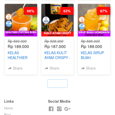
KLASIK
LEGENDARIS -
66%
63%
67%
BY CHEF DITA
Rp 560.000
Rp 508.000
Rp 585.000
Rp 189.000
Rp 187.000
Rp 189.000
KELAS
KELAS KULIT
KELAS SIRUP
HEALTHIER
AYAM CRISPY -
BUAH
POPPING
KERIPIK VIRAL
HOMEMADE -
BOBA -
T**TOK - BY
TANPA GULA
Share
Share
Share
HOMEMADE
CHEF DITA
PASIR - BY
BOBA
BARISTA
MELETUS - BY
ARISUDANA
`
BARISTA ARI
Links
Social Media
Home
Blog