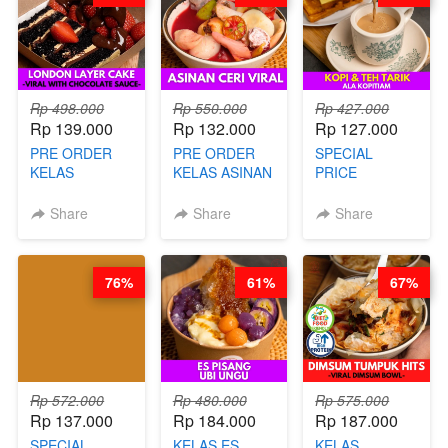
Rp 498.000
Rp 550.000
Rp 427.000
Rp 139.000
Rp 132.000
Rp 127.000
PRE ORDER
PRE ORDER
SPECIAL
KELAS
KELAS ASINAN
PRICE
LONDON
CERI VIRAL -
RELAUNCHING
LAYER CAKE -
BY CHEF DITA
KELAS KOPI &
Share
Share
Share
VIRAL WITH
(TAYANG 9
TEH TARIK ALA
CHOCOLATE
AGUSTUS)
KOPITIAM BY
SAUCE- BY
BARISTA
76%
61%
67%
CHEF DITA
ARISUDANA
(TAYANG 18
(TANGGAL 10
AGUSTUS)
AGS HARGA
NAIK! )
Rp 572.000
Rp 480.000
Rp 575.000
Rp 137.000
Rp 184.000
Rp 187.000
SPECIAL
KELAS ES
KELAS