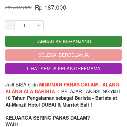
Rp 187.000
Rp 510.000
TAMBAH KE KERANJANG
`
SELESAI BERBELANJA
`
LIHAT SEMUA KELAS CHEFMAMA
`
Jadi BISA bikin
 MINUMAN PANAS DALAM - ALANG-
 BELAJAR LANGSUNG 
ALANG ALA BARISTA -!
dari
10 Tahun Pengalaman sebagai Barista - Barista at 
Al-Manzil Hotel DUBAI & Marriot Bali
 !
KELUARGA SERING PANAS DALAM? 
WAH!