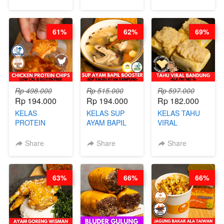
HEI FRIED
BENTUK
BAPIL
RICE - BY
BUAH- BY
FIGHTER - BY
CHEF
CHEF DITA
BARISTA
61%
62%
69%
STEPHANIE
ARISUDANA
Rp 498.000
Rp 515.000
Rp 597.000
Rp 194.000
Rp 194.000
Rp 182.000
KELAS
KELAS SUP
KELAS TAHU
PROTEIN
AYAM BAPIL
VIRAL
CHICKEN
BOOSTER -
BANDUNG -
CHIPS -
SOP KALDU
ALA PRI*NG*N
Share
Share
Share
KERIPIK
AYAM
- BY CHEF
DAGING AYAM
KAMPUNG - BY
DITA
RENDAH
CHEF
63%
66%
66%
KALORI
STEPHANIE
GLUTEN FREE
BY CHEF DITA