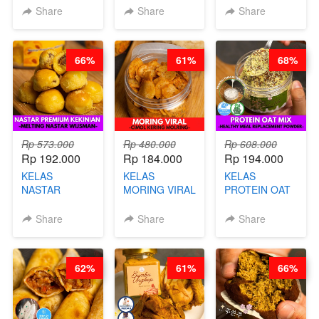
- TANPA SIRUP
- HERBAL SKIN
HITS JAKARTA
Share
Share
Share
& GULA PASIR-
CARE TEA - BY
- BY CHEF
BY CHEF DITA
BARISTA
DITA
ARISUDANA
66%
61%
68%
Rp 573.000
Rp 480.000
Rp 608.000
Rp 192.000
Rp 184.000
Rp 194.000
KELAS
KELAS
KELAS
NASTAR
MORING VIRAL
PROTEIN OAT
PREMIUM
- CIMOL
MIX - HEALTHY
KEKINIAN -
KERING
MEAL
Share
Share
Share
MELTING
MOLRING - BY
REPLACEMENT
NASTAR
CHEF DITA
POWDER - BY
WIJSMAN- BY
BARISTA
62%
61%
66%
CHEF DITA
ARISUDANA