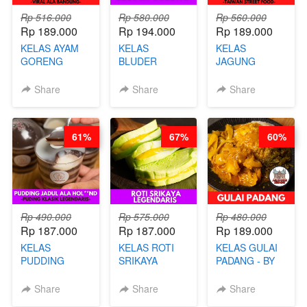
Rp 516.000
Rp 580.000
Rp 560.000
Rp 189.000
Rp 194.000
Rp 189.000
KELAS AYAM
KELAS
KELAS
GORENG
BLUDER
JAGUNG
WISMAN -
GULUNG - BY
BAKAR ALA
VIRAL ALA
CHEF DITA
TAIWAN -
Share
Share
Share
BANDUNG- BY
TAIWAN
CHEF
STREET
STEPHANIE
FOOD- BY
61%
67%
60%
CHEF
STEPHANIE
Rp 490.000
Rp 575.000
Rp 480.000
Rp 187.000
Rp 187.000
Rp 189.000
KELAS
KELAS ROTI
KELAS GULAI
PUDDING
SRIKAYA
PADANG - BY
JADUL ALA
LEGENDARIS -
FOODIES
HOL**ND -
BY CHEF DITA
NADIA
Share
Share
Share
PUDING