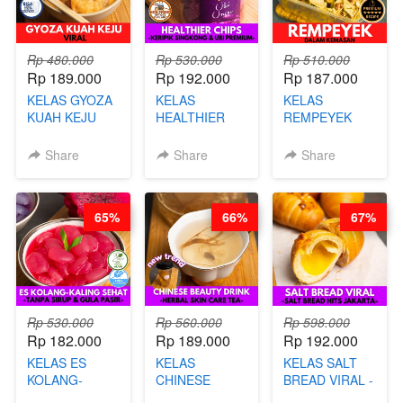
Rp 480.000
Rp 530.000
Rp 510.000
Rp 189.000
Rp 192.000
Rp 187.000
KELAS GYOZA
KELAS
KELAS
KUAH KEJU
HEALTHIER
REMPEYEK
VIRAL - BY
CHIPS -
DALAM
CHEF DITA
KERIPIK
KEMASAN - BY
Share
Share
Share
SINGKONG &
CHEF DITA
UBI PREMIUM-
BY CHEF DITA
65%
66%
67%
Rp 530.000
Rp 560.000
Rp 598.000
Rp 182.000
Rp 189.000
Rp 192.000
KELAS ES
KELAS
KELAS SALT
KOLANG-
CHINESE
BREAD VIRAL -
KALING SEHAT
BEAUTY DRINK
SALT BREAD