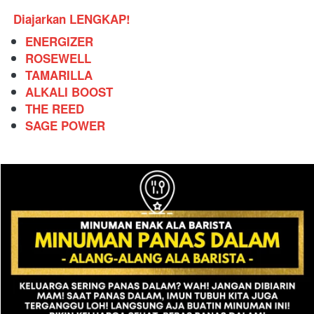
Diajarkan LENGKAP!
ENERGIZER
ROSEWELL
TAMARILLA
ALKALI BOOST
THE REED
SAGE POWER