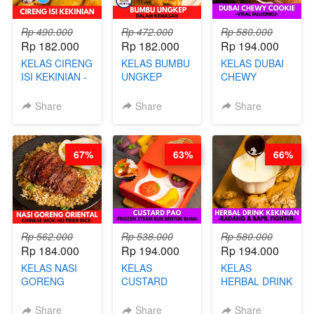
Rp 490.000
Rp 472.000
Rp 580.000
Rp 182.000
Rp 182.000
Rp 194.000
KELAS CIRENG
KELAS BUMBU
KELAS DUBAI
ISI KEKINIAN -
UNGKEP
CHEWY
BY CHEF DITA
DALAM
COOKIE -
KEMASAN - BY
VIRAL
Share
Share
Share
CHEF
DUJJONKU 주
STEPHANIE
쏜쿠 - BY CHEF
DITA
67%
63%
66%
Rp 562.000
Rp 538.000
Rp 580.000
Rp 184.000
Rp 194.000
Rp 194.000
KELAS NASI
KELAS
KELAS
GORENG
CUSTARD
HERBAL DRINK
ORIENTAL -
PAO- FROZEN
KEKINIAN -
CHINESE WOK
STEAM BUN
RADANG &
Share
Share
Share