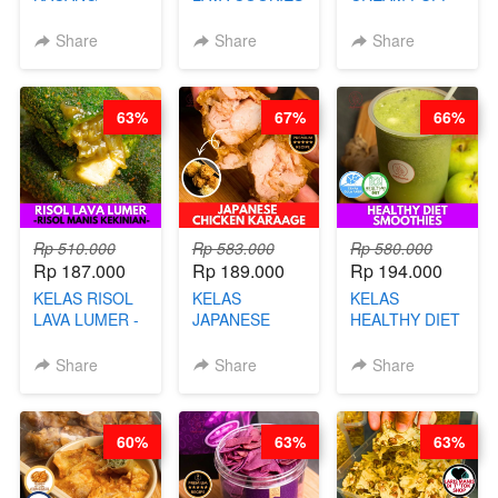
TELUR KRIBO -
-BY CHEF DITA
SOES ALA
KACANG
B’PAPA-BY
Share
Share
Share
DISCO -BY
CHEF DITA
CHEF DITA
63%
67%
66%
Rp 510.000
Rp 583.000
Rp 580.000
Rp 187.000
Rp 189.000
Rp 194.000
KELAS RISOL
KELAS
KELAS
LAVA LUMER -
JAPANESE
HEALTHY DIET
RISOL MANIS
CHICKEN
SMOOTHIES -
KEKINIAN-BY
KARAAGE - BY
BY BARISTA
Share
Share
Share
CHEF DITA
CHEF
ARISUDANA
STEPHANIE
60%
63%
63%