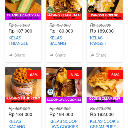
Rp 575.000
Rp 498.000
Rp 560.000
Rp 187.000
Rp 189.000
Rp 189.000
KELAS
KELAS
KELAS
TRIANGLE
BACANG
PANGSIT
CAKE VIRAL -
KETAN HALAL -
GORENG -
CAKE BOLU
PREMIUM
LENGKAP
Share
Share
Share
ALA OB*LAB -
AYAM & SAPI -
DENGAN
BY CHEF DITA
BY CHEF DITA
KULIT
PANGSIT -BY
63%
61%
66%
CHEF DITA
Rp 498.000
Rp 498.000
Rp 573.000
Rp 184.000
Rp 194.000
Rp 192.000
KELAS
KELAS SCOOP
KELAS COOKIE
KACANG
LAVA COOKIES
CREAM PUFF -