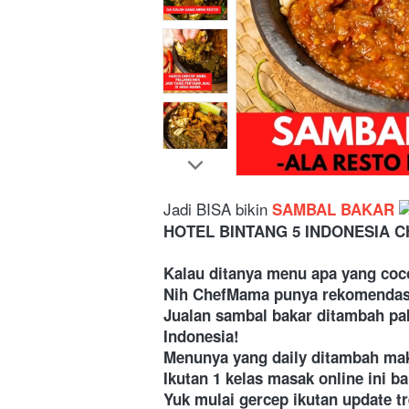
Jadi BISA bikin
 SAMBAL BAKAR 
HOTEL BINTANG 5 INDONESIA
 C
Kalau ditanya menu apa yang cocok
Nih ChefMama punya rekomendasi 
Jualan sambal bakar ditambah pakai
Indonesia! 
Menunya yang daily ditambah mak
Ikutan 1 kelas masak online ini ba
Yuk mulai gercep ikutan update tr