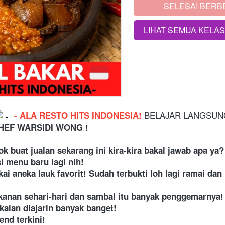
SELESAI BERB
`
LIHAT SEMUA KELA
`
 BELAJAR LANGSUN
 - ALA RESTO HITS INDONESIA!
HEF WARSIDI WONG !
 buat jualan sekarang ini kira-kira bakal jawab apa ya?
menu baru lagi nih! 
 aneka lauk favorit! Sudah terbukti loh lagi ramai dan l
anan sehari-hari dan sambal itu banyak penggemarnya!
kalan diajarin banyak banget! 
end terkini! 