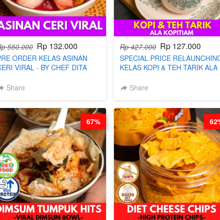
Rp 132.000
Rp 127.000
Rp 550.000
Rp 427.000
PRE ORDER KELAS ASINAN
SPECIAL PRICE RELAUNCHIN
CERI VIRAL - BY CHEF DITA
KELAS KOPI & TEH TARIK ALA
(TAYANG 9 AGUSTUS)
KOPITIAM BY BARISTA
ARISUDANA (TANGGAL 10 AG
Share
Share
HARGA NAIK! )
67%
62