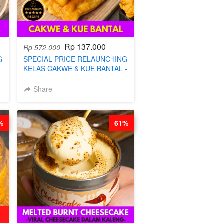
Rp 137.000
Rp 572.000
G
SPECIAL PRICE RELAUNCHING
KELAS CAKWE & KUE BANTAL -
BY CHEF DITA (TANGGAL 10
S
AGS HARGA NAIK! )
Share
%
61%