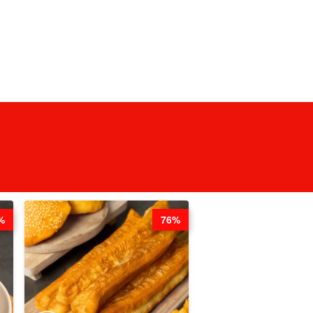
%
76%