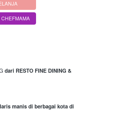
ELANJA
S CHEFMAMA
G 
dari
RESTO FINE DINING & 
 
aris manis di berbagai kota di 
 