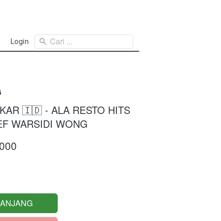
Cari ...
Login
G
AR 🇮🇩 - ALA RESTO HITS
EF WARSIDI WONG
.000
RANJANG