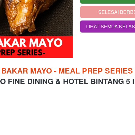
SELESAI BERB
`
LIHAT SEMUA KELA
`
 BAKAR MAYO - MEAL PREP SERIES 
O FINE DINING & HOTEL BINTANG 5 