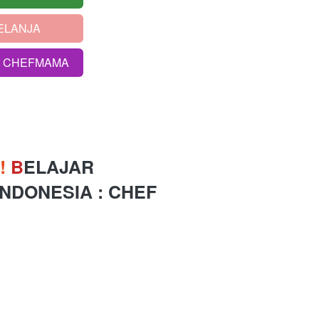
ELANJA
S CHEFMAMA
! 
B
ELAJAR 
INDONESIA 
: CHEF 