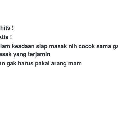
its ! 
tis ! 
alam keadaan siap masak nih cocok sama ga
asak yang terjamin 
dan gak harus pakai arang mam 