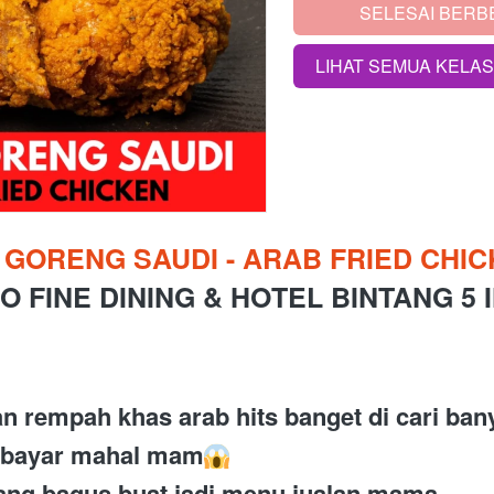
SELESAI BERB
`
LIHAT SEMUA KELA
`
 GORENG SAUDI - ARAB FRIED CHICK
O FINE DINING & HOTEL BINTANG 5 
an rempah khas arab hits banget di cari ban
p bayar mahal mam
uang bagus buat jadi menu jualan mama 