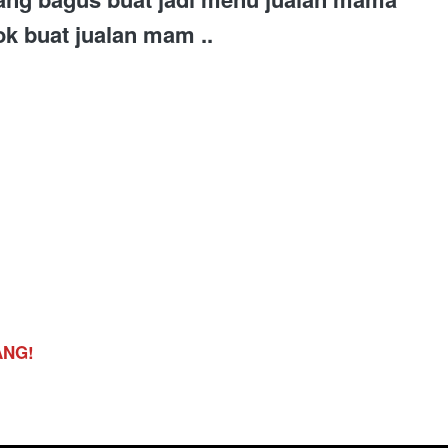
ok buat jualan mam ..
ANG!