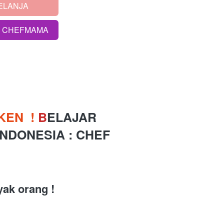
ELANJA
S CHEFMAMA
EN  ! 
B
ELAJAR 
INDONESIA 
: CHEF 
yak orang ! 