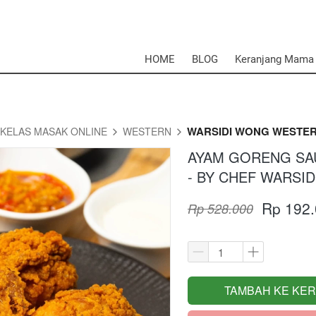
HOME
BLOG
Keranjang Mama
WARSIDI WONG WESTE
KELAS MASAK ONLINE
WESTERN
AYAM GORENG SAU
- BY CHEF WARSI
Rp 192
Rp 528.000
TAMBAH KE KE
`