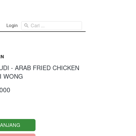
Cari ...
Login
RN
DI - ARAB FRIED CHICKEN
DI WONG
.000
RANJANG