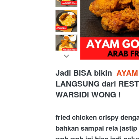
Jadi BISA bikin 
 AYAM
LANGSUNG 
dari
REST
WARSIDI WONG !
fried chicken crispy deng
bahkan sampai rela jasti
wah wah ini bisa jadi pel