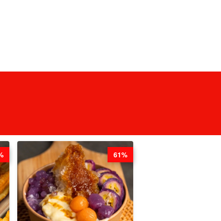
%
61%