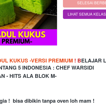
SELESAI BERB
`
LIHAT SEMUA KELA
`
UL KUKUS -VERSI PREMIUM 
!
B
ELAJAR 
INTANG 5 INDONESIA 
: CHEF WARSIDI 
N - HITS ALA BLOK M-
gia !  bisa dibikin tanpa oven loh mam ! 