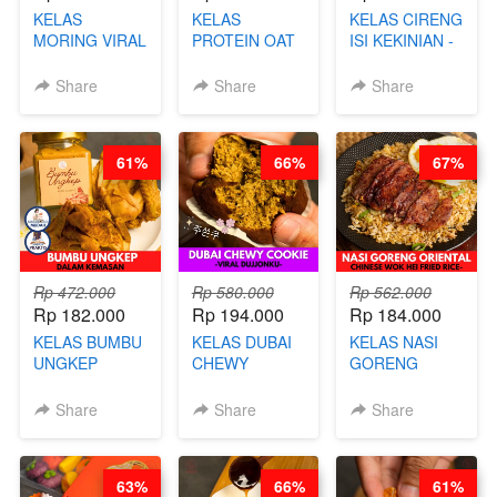
KELAS
KELAS
KELAS CIRENG
MORING VIRAL
PROTEIN OAT
ISI KEKINIAN -
- CIMOL
MIX - HEALTHY
BY CHEF DITA
KERING
MEAL
Share
Share
Share
MOLRING - BY
REPLACEMENT
CHEF DITA
POWDER - BY
BARISTA
61%
66%
67%
ARISUDANA
Rp 472.000
Rp 580.000
Rp 562.000
Rp 182.000
Rp 194.000
Rp 184.000
KELAS BUMBU
KELAS DUBAI
KELAS NASI
UNGKEP
CHEWY
GORENG
DALAM
COOKIE -
ORIENTAL -
KEMASAN - BY
VIRAL
CHINESE WOK
Share
Share
Share
CHEF
DUJJONKU 주
HEI FRIED
STEPHANIE
쏜쿠 - BY CHEF
RICE - BY
DITA
CHEF
63%
66%
61%
STEPHANIE