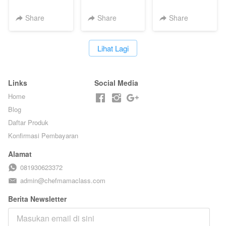
KERIPIK VIRAL
HOMEMADE -
- ALA M-TOAST
T**TOK - BY
TANPA GULA
HOUSE - BY
Share
Share
Share
CHEF DITA
PASIR - BY
CHEF DITA
BARISTA
ARISUDANA
`
Lihat Lagi
Links
Social Media
Home
Blog
Daftar Produk
Konfirmasi Pembayaran
Alamat
081930623372
admin@chefmamaclass.com
Berita Newsletter