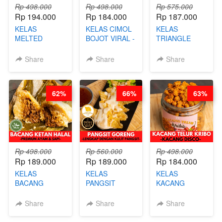
Rp 498.000
Rp 498.000
Rp 575.000
Rp 194.000
Rp 184.000
Rp 187.000
KELAS
KELAS CIMOL
KELAS
MELTED
BOJOT VIRAL -
TRIANGLE
BURNT
CIMOL VIRAL
CAKE VIRAL -
CHEESECAKE -
BLOK M -BY
CAKE BOLU
Share
Share
Share
VIRAL
CHEF DITA
ALA OB*LAB -
CHEESECAKE
(TAYANG 29
BY CHEF DITA
DALAM
JUNI)
62%
66%
63%
KALENG-BY
CHEF DITA
Rp 498.000
Rp 560.000
Rp 498.000
Rp 189.000
Rp 189.000
Rp 184.000
KELAS
KELAS
KELAS
BACANG
PANGSIT
KACANG
KETAN HALAL -
GORENG -
TELUR KRIBO -
PREMIUM
LENGKAP
KACANG
Share
Share
Share
AYAM & SAPI -
DENGAN
DISCO -BY
BY CHEF DITA
KULIT
CHEF DITA