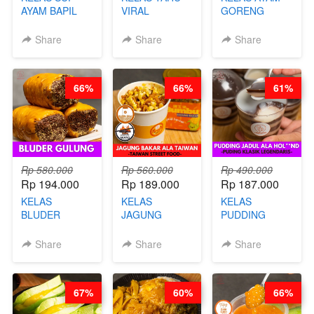
AYAM BAPIL
VIRAL
GORENG
BOOSTER -
BANDUNG -
WISMAN -
SOP KALDU
ALA PRI*NG*N
VIRAL ALA
Share
Share
Share
AYAM
- BY CHEF
BANDUNG- BY
KAMPUNG - BY
DITA
CHEF
CHEF
STEPHANIE
66%
66%
61%
STEPHANIE
Rp 580.000
Rp 560.000
Rp 490.000
Rp 194.000
Rp 189.000
Rp 187.000
KELAS
KELAS
KELAS
BLUDER
JAGUNG
PUDDING
GULUNG - BY
BAKAR ALA
JADUL ALA
CHEF DITA
TAIWAN -
HOL**ND -
Share
Share
Share
TAIWAN
PUDING
STREET
KLASIK
FOOD- BY
LEGENDARIS -
67%
60%
66%
CHEF
BY CHEF DITA
STEPHANIE