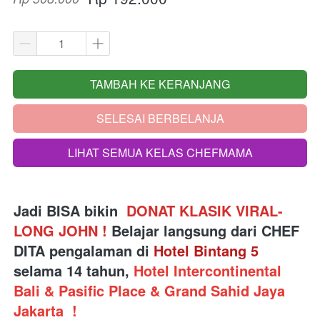
TAMBAH KE KERANJANG
`
SELESAI BERBELANJA
`
LIHAT SEMUA KELAS CHEFMAMA
`
Jadi BISA bikin  
DONAT KLASIK VIRAL- 
LONG JOHN
!
Belajar langsung dari
 CHEF 
DITA pengalaman di 
Hotel Bintang 5
selama 14 tahun, 
Hotel Intercontinental 
Bali & Pasific Place & Grand Sahid Jaya 
Jakarta 
!