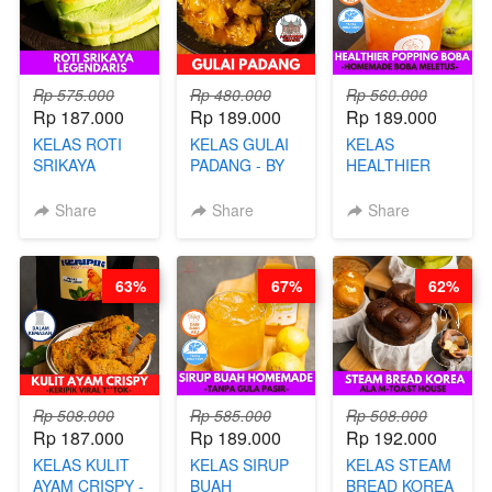
Rp 575.000
Rp 480.000
Rp 560.000
Rp 187.000
Rp 189.000
Rp 189.000
KELAS ROTI
KELAS GULAI
KELAS
SRIKAYA
PADANG - BY
HEALTHIER
LEGENDARIS -
FOODIES
POPPING
BY CHEF DITA
NADIA
BOBA -
Share
Share
Share
HOMEMADE
BOBA
MELETUS - BY
63%
67%
62%
BARISTA ARI
Rp 508.000
Rp 585.000
Rp 508.000
Rp 187.000
Rp 189.000
Rp 192.000
KELAS KULIT
KELAS SIRUP
KELAS STEAM
AYAM CRISPY -
BUAH
BREAD KOREA