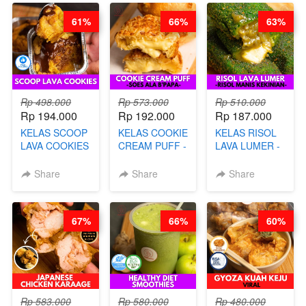
PANGSIT -BY
61%
66%
63%
CHEF DITA
Rp 498.000
Rp 573.000
Rp 510.000
Rp 194.000
Rp 192.000
Rp 187.000
KELAS SCOOP
KELAS COOKIE
KELAS RISOL
LAVA COOKIES
CREAM PUFF -
LAVA LUMER -
-BY CHEF DITA
SOES ALA
RISOL MANIS
B’PAPA-BY
KEKINIAN-BY
Share
Share
Share
CHEF DITA
CHEF DITA
67%
66%
60%
Rp 583.000
Rp 580.000
Rp 480.000