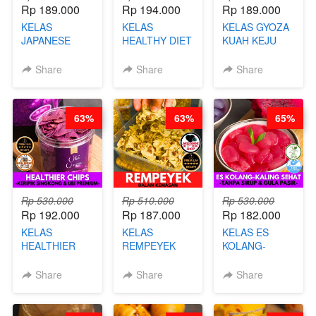
Rp 189.000
Rp 194.000
Rp 189.000
KELAS
KELAS
KELAS GYOZA
JAPANESE
HEALTHY DIET
KUAH KEJU
CHICKEN
SMOOTHIES -
VIRAL - BY
KARAAGE - BY
BY BARISTA
CHEF DITA
Share
Share
Share
CHEF
ARISUDANA
STEPHANIE
63%
63%
65%
Rp 530.000
Rp 510.000
Rp 530.000
Rp 192.000
Rp 187.000
Rp 182.000
KELAS
KELAS
KELAS ES
HEALTHIER
REMPEYEK
KOLANG-
CHIPS -
DALAM
KALING SEHAT
KERIPIK
KEMASAN - BY
- TANPA SIRUP
Share
Share
Share
SINGKONG &
CHEF DITA
& GULA PASIR-
UBI PREMIUM-
BY CHEF DITA
BY CHEF DITA