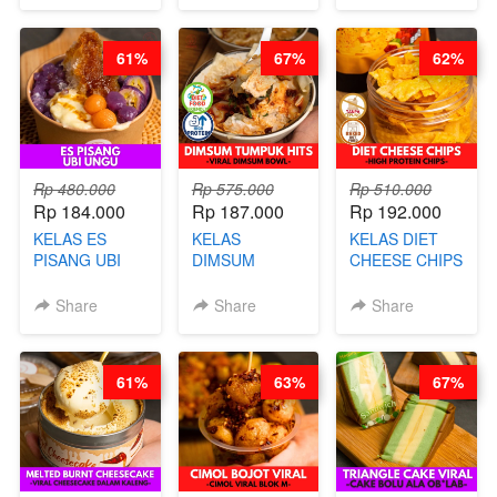
AGUSTUS)
KOPITIAM BY
- BY CHEF
BARISTA
DITA
61%
67%
62%
ARISUDANA
(TANGGAL 04
(TANGGAL 04
AGS HARGA
AGS HARGA
NAIK! )
NAIK! )
Rp 480.000
Rp 575.000
Rp 510.000
Rp 184.000
Rp 187.000
Rp 192.000
KELAS ES
KELAS
KELAS DIET
PISANG UBI
DIMSUM
CHEESE CHIPS
UNGU - BY
TUMPUK HITS
- HIGH
CHEF DITA
- VIRAL
PROTEIN
Share
Share
Share
DIMSUM BOWL
CHIPS -BY
- BY CHEF
CHEF DITA
STEPHANIE
61%
63%
67%