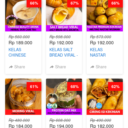
66%
67%
66%
Rp 560.000
Rp 598.000
Rp 573.000
Rp 189.000
Rp 192.000
Rp 192.000
KELAS
KELAS SALT
KELAS
CHINESE
BREAD VIRAL -
NASTAR
BEAUTY DRINK
SALT BREAD
PREMIUM
- HERBAL SKIN
HITS JAKARTA
KEKINIAN -
Share
Share
Share
CARE TEA - BY
- BY CHEF
MELTING
BARISTA
DITA
NASTAR
ARISUDANA
WIJSMAN- BY
61%
68%
62%
CHEF DITA
Rp 480.000
Rp 608.000
Rp 490.000
Rp 184.000
Rp 194.000
Rp 182.000