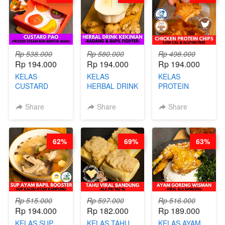
Rp 538.000
Rp 580.000
Rp 498.000
Rp 194.000
Rp 194.000
Rp 194.000
KELAS
KELAS
KELAS
CUSTARD
HERBAL DRINK
PROTEIN
PAO- FROZEN
KEKINIAN -
CHICKEN
STEAM BUN
RADANG &
CHIPS -
Share
Share
Share
BENTUK
BAPIL
KERIPIK
BUAH- BY
FIGHTER - BY
DAGING AYAM
CHEF DITA
BARISTA
RENDAH
62%
69%
63%
ARISUDANA
KALORI
GLUTEN FREE
BY CHEF DITA
Rp 515.000
Rp 597.000
Rp 516.000
Rp 194.000
Rp 182.000
Rp 189.000
KELAS SUP
KELAS TAHU
KELAS AYAM