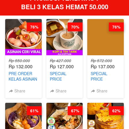
BELI 3 KELAS HEMAT 50.000
76%
70%
76%
Rp 550.000
Rp 427.000
Rp 572.000
Rp 132.000
Rp 127.000
Rp 137.000
PRE ORDER
SPECIAL
SPECIAL
KELAS ASINAN
PRICE
PRICE
CERI VIRAL -
RELAUNCHING
RELAUNCHING
BY CHEF DITA
KELAS KOPI &
KELAS CAKWE
Share
Share
Share
(TAYANG 9
TEH TARIK ALA
& KUE BANTAL
AGUSTUS)
KOPITIAM BY
- BY CHEF
BARISTA
DITA
61%
67%
62%
ARISUDANA
(TANGGAL 04
(TANGGAL 04
AGS HARGA
AGS HARGA
NAIK! )
NAIK! )