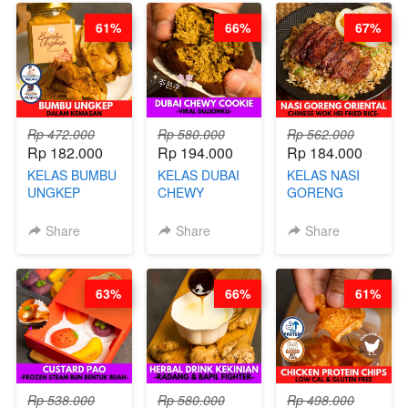
BARISTA
61%
66%
67%
ARISUDANA
Rp 472.000
Rp 580.000
Rp 562.000
Rp 182.000
Rp 194.000
Rp 184.000
KELAS BUMBU
KELAS DUBAI
KELAS NASI
UNGKEP
CHEWY
GORENG
DALAM
COOKIE -
ORIENTAL -
KEMASAN - BY
VIRAL
CHINESE WOK
Share
Share
Share
CHEF
DUJJONKU 주
HEI FRIED
STEPHANIE
쏜쿠 - BY CHEF
RICE - BY
DITA
CHEF
63%
66%
61%
STEPHANIE
Rp 538.000
Rp 580.000
Rp 498.000