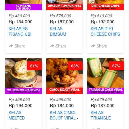
Rp 480.000
Rp 575.000
Rp 510.000
Rp 184.000
Rp 187.000
Rp 192.000
KELAS ES
KELAS
KELAS DIET
PISANG UBI
DIMSUM
CHEESE CHIPS
UNGU - BY
TUMPUK HITS
- HIGH
CHEF DITA
- VIRAL
PROTEIN
Share
Share
Share
DIMSUM BOWL
CHIPS -BY
- BY CHEF
CHEF DITA
STEPHANIE
61%
63%
67%
Rp 498.000
Rp 498.000
Rp 575.000
Rp 194.000
Rp 184.000
Rp 187.000
KELAS
KELAS CIMOL
KELAS
MELTED
BOJOT VIRAL -
TRIANGLE
BURNT
CIMOL VIRAL
CAKE VIRAL -
CHEESECAKE -
BLOK M -BY
CAKE BOLU