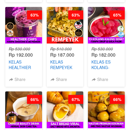
STEPHANIE
63%
63%
65%
Rp 530.000
Rp 510.000
Rp 530.000
Rp 192.000
Rp 187.000
Rp 182.000
KELAS
KELAS
KELAS ES
HEALTHIER
REMPEYEK
KOLANG-
CHIPS -
DALAM
KALING SEHAT
KERIPIK
KEMASAN - BY
- TANPA SIRUP
Share
Share
Share
SINGKONG &
CHEF DITA
& GULA PASIR-
UBI PREMIUM-
BY CHEF DITA
BY CHEF DITA
66%
67%
66%