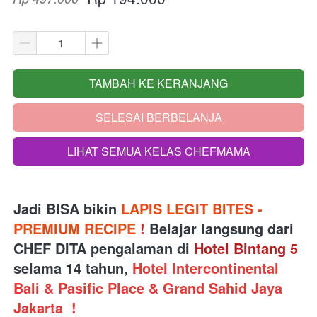
TAMBAH KE KERANJANG
`
SELESAI BERBELANJA
`
LIHAT SEMUA KELAS CHEFMAMA
`
Jadi BISA bikin 
LAPIS LEGIT BITES - 
PREMIUM RECIPE 
!
Belajar langsung dari
CHEF DITA pengalaman di 
Hotel Bintang 5
selama 14 tahun, 
Hotel Intercontinental 
Bali & Pasific Place & Grand Sahid Jaya 
Jakarta 
!