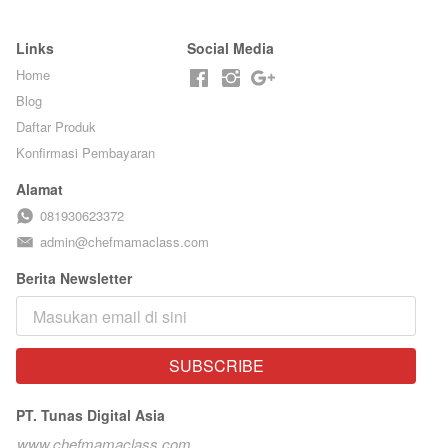
Links
Social Media
Home
Blog
Daftar Produk
Konfirmasi Pembayaran
Alamat
081930623372
admin@chefmamaclass.com
Berita Newsletter
SUBSCRIBE
`
PT. Tunas Digital Asia
www.chefmamaclass.com