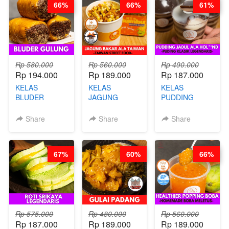
66%
66%
61%
STEPHANIE
Rp 580.000
Rp 560.000
Rp 490.000
Rp 194.000
Rp 189.000
Rp 187.000
KELAS
KELAS
KELAS
BLUDER
JAGUNG
PUDDING
GULUNG - BY
BAKAR ALA
JADUL ALA
CHEF DITA
TAIWAN -
HOL**ND -
Share
Share
Share
TAIWAN
PUDING
STREET
KLASIK
FOOD- BY
LEGENDARIS -
67%
60%
66%
CHEF
BY CHEF DITA
STEPHANIE
Rp 575.000
Rp 480.000
Rp 560.000
Rp 187.000
Rp 189.000
Rp 189.000