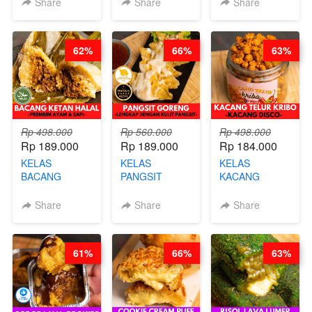
Share
Share
Share
VIRAL
CHEF DITA
ALA OB*LAB -
CHEESECAKE
(TAYANG 29
BY CHEF DITA
DALAM
JUNI)
62%
66%
63%
KALENG-BY
CHEF DITA
Rp 498.000
Rp 560.000
Rp 498.000
Rp 189.000
Rp 189.000
Rp 184.000
KELAS
KELAS
KELAS
BACANG
PANGSIT
KACANG
KETAN HALAL -
GORENG -
TELUR KRIBO -
PREMIUM
LENGKAP
KACANG
Share
Share
Share
AYAM & SAPI -
DENGAN
DISCO -BY
BY CHEF DITA
KULIT
CHEF DITA
PANGSIT -BY
61%
66%
63%
CHEF DITA