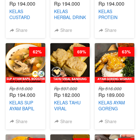
Rp 194.000
Rp 194.000
Rp 194.000
KELAS
KELAS
KELAS
CUSTARD
HERBAL DRINK
PROTEIN
PAO- FROZEN
KEKINIAN -
CHICKEN
STEAM BUN
RADANG &
CHIPS -
Share
Share
Share
BENTUK
BAPIL
KERIPIK
BUAH- BY
FIGHTER - BY
DAGING AYAM
CHEF DITA
BARISTA
RENDAH
62%
69%
63%
ARISUDANA
KALORI
GLUTEN FREE
BY CHEF DITA
Rp 515.000
Rp 597.000
Rp 516.000
Rp 194.000
Rp 182.000
Rp 189.000
KELAS SUP
KELAS TAHU
KELAS AYAM
AYAM BAPIL
VIRAL
GORENG
BOOSTER -
BANDUNG -
WISMAN -
SOP KALDU
ALA PRI*NG*N
VIRAL ALA
Share
Share
Share
AYAM
- BY CHEF
BANDUNG- BY
KAMPUNG - BY
DITA
CHEF
CHEF
STEPHANIE