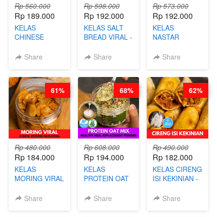
Rp 560.000
Rp 598.000
Rp 573.000
Rp 189.000
Rp 192.000
Rp 192.000
KELAS
KELAS SALT
KELAS
CHINESE
BREAD VIRAL -
NASTAR
BEAUTY DRINK
SALT BREAD
PREMIUM
- HERBAL SKIN
HITS JAKARTA
KEKINIAN -
Share
Share
Share
CARE TEA - BY
- BY CHEF
MELTING
BARISTA
DITA
NASTAR
ARISUDANA
WIJSMAN- BY
61%
68%
62%
CHEF DITA
Rp 480.000
Rp 608.000
Rp 490.000
Rp 184.000
Rp 194.000
Rp 182.000
KELAS
KELAS
KELAS CIRENG
MORING VIRAL
PROTEIN OAT
ISI KEKINIAN -
- CIMOL
MIX - HEALTHY
BY CHEF DITA
KERING
MEAL
Share
Share
Share
MOLRING - BY
REPLACEMENT
CHEF DITA
POWDER - BY