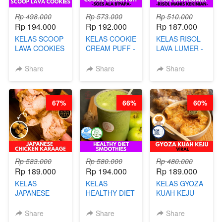
Rp 498.000
Rp 573.000
Rp 510.000
Rp 194.000
Rp 192.000
Rp 187.000
KELAS SCOOP
KELAS COOKIE
KELAS RISOL
LAVA COOKIES
CREAM PUFF -
LAVA LUMER -
-BY CHEF DITA
SOES ALA
RISOL MANIS
B’PAPA-BY
KEKINIAN-BY
Share
Share
Share
CHEF DITA
CHEF DITA
67%
66%
60%
Rp 583.000
Rp 580.000
Rp 480.000
Rp 189.000
Rp 194.000
Rp 189.000
KELAS
KELAS
KELAS GYOZA
JAPANESE
HEALTHY DIET
KUAH KEJU
CHICKEN
SMOOTHIES -
VIRAL - BY
KARAAGE - BY
BY BARISTA
CHEF DITA
Share
Share
Share
CHEF
ARISUDANA