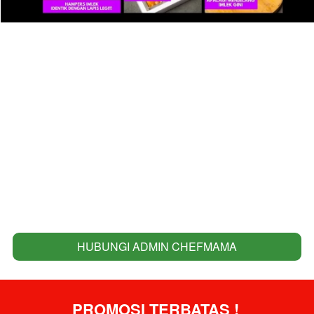
HUBUNGI ADMIN CHEFMAMA
`
PROMOSI TERBATAS ! 