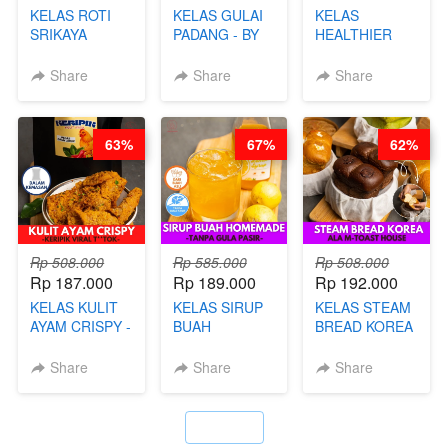
KELAS ROTI
KELAS GULAI
KELAS
SRIKAYA
PADANG - BY
HEALTHIER
LEGENDARIS -
FOODIES
POPPING
BY CHEF DITA
NADIA
BOBA -
Share
Share
Share
HOMEMADE
BOBA
MELETUS - BY
63%
67%
62%
BARISTA ARI
Rp 508.000
Rp 585.000
Rp 508.000
Rp 187.000
Rp 189.000
Rp 192.000
KELAS KULIT
KELAS SIRUP
KELAS STEAM
AYAM CRISPY -
BUAH
BREAD KOREA
KERIPIK VIRAL
HOMEMADE -
- ALA M-TOAST
T**TOK - BY
TANPA GULA
HOUSE - BY
Share
Share
Share
CHEF DITA
PASIR - BY
CHEF DITA
BARISTA
ARISUDANA
`