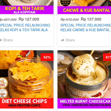
Rp 127.000
Rp 137.000
Rp 427.000
Rp 572.000
SPECIAL PRICE RELAUNCHING
SPECIAL PRICE RELAUNCHIN
KELAS KOPI & TEH TARIK ALA
KELAS CAKWE & KUE BANTAL 
KOPITIAM BY BARISTA
BY CHEF DITA (TANGGAL 04
ARISUDANA (TANGGAL 04 AGS
AGS HARGA NAIK! )
Share
Share
HARGA NAIK! )
62%
61