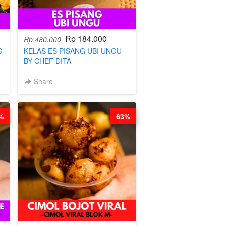
Rp 184.000
Rp 480.000
G
KELAS ES PISANG UBI UNGU -
-
BY CHEF DITA
Share
%
63%