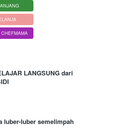
RANJANG
ELANJA
S CHEFMAMA
ELAJAR LANGSUNG 
dari
IDI 
ya luber-luber semelimpah 