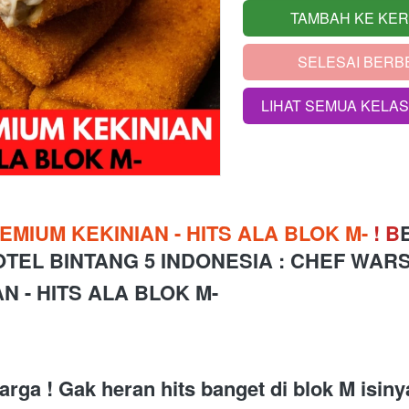
TAMBAH KE KE
`
SELESAI BERB
`
LIHAT SEMUA KELA
`
EMIUM KEKINIAN - HITS ALA BLOK M- 
!
B
OTEL BINTANG 5 INDONESIA 
: CHEF WARS
N - HITS ALA BLOK M-
arga ! Gak heran hits banget di blok M isin