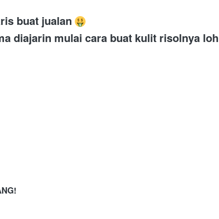
is buat jualan 
a diajarin mulai cara buat kulit risolnya l
ANG!