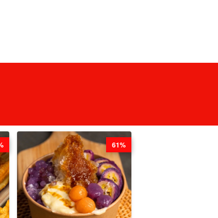
%
61%