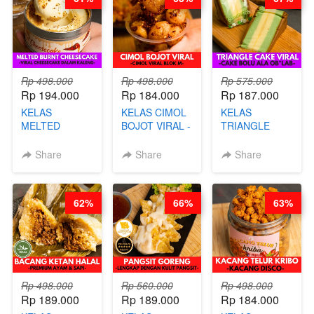
Rp 498.000
Rp 498.000
Rp 575.000
Rp 194.000
Rp 184.000
Rp 187.000
KELAS
KELAS CIMOL
KELAS
MELTED
BOJOT VIRAL -
TRIANGLE
BURNT
CIMOL VIRAL
CAKE VIRAL -
CHEESECAKE -
BLOK M -BY
CAKE BOLU
Share
Share
Share
VIRAL
CHEF DITA
ALA OB*LAB -
CHEESECAKE
(TAYANG 29
BY CHEF DITA
DALAM
JUNI)
62%
66%
63%
KALENG-BY
CHEF DITA
Rp 498.000
Rp 560.000
Rp 498.000
Rp 189.000
Rp 189.000
Rp 184.000