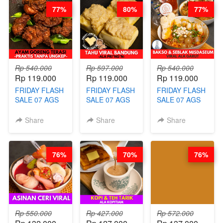
SAUCE- BY
DETOX & IMUN
CONCENTRATE
77%
80%
77%
CHEF DITA
BOOSTER
IMMUNE
(TAYANG 18
HITS PENANG
BOOSTER BY
AGUSTUS)
- BY BARISTA
BARISTA
ARISUDANA
ARISUDANA
Rp 540.000
Rp 597.000
Rp 540.000
Rp 119.000
Rp 119.000
Rp 119.000
FRIDAY FLASH
FRIDAY FLASH
FRIDAY FLASH
SALE 07 AGS
SALE 07 AGS
SALE 07 AGS
KELAS AYAM
KELAS TAHU
KELAS BAKSO
GORENG
VIRAL
& SEBLAK
Share
Share
Share
TERASI-
BANDUNG -
MISDASEUM -
PRAKTIS
ALA PRI*NG*N
VIRAL ALA
TANPA
- BY CHEF
GARUT - BY
76%
70%
76%
UNGKEP - BY
DITA
CHEF WARSIDI
CHEF WARSIDI
WONG
WONG
Rp 550.000
Rp 427.000
Rp 572.000