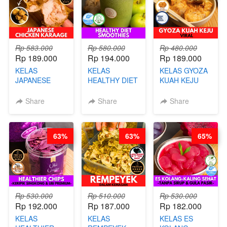
Rp 583.000
Rp 580.000
Rp 480.000
Rp 189.000
Rp 194.000
Rp 189.000
KELAS
KELAS
KELAS GYOZA
JAPANESE
HEALTHY DIET
KUAH KEJU
CHICKEN
SMOOTHIES -
VIRAL - BY
KARAAGE - BY
BY BARISTA
CHEF DITA
Share
Share
Share
CHEF
ARISUDANA
STEPHANIE
63%
63%
65%
Rp 530.000
Rp 510.000
Rp 530.000
Rp 192.000
Rp 187.000
Rp 182.000
KELAS
KELAS
KELAS ES