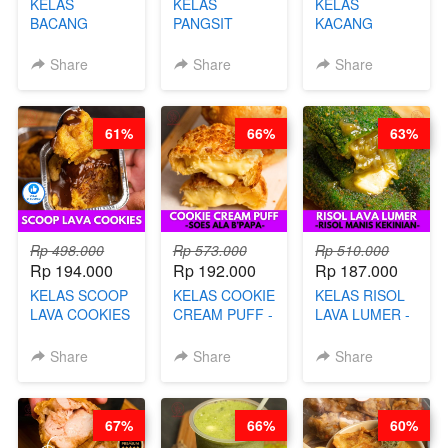
KELAS
KELAS
KELAS
BACANG
PANGSIT
KACANG
KETAN HALAL -
GORENG -
TELUR KRIBO -
PREMIUM
LENGKAP
KACANG
Share
Share
Share
AYAM & SAPI -
DENGAN
DISCO -BY
BY CHEF DITA
KULIT
CHEF DITA
PANGSIT -BY
61%
66%
63%
CHEF DITA
Rp 498.000
Rp 573.000
Rp 510.000
Rp 194.000
Rp 192.000
Rp 187.000
KELAS SCOOP
KELAS COOKIE
KELAS RISOL
LAVA COOKIES
CREAM PUFF -
LAVA LUMER -
-BY CHEF DITA
SOES ALA
RISOL MANIS
B’PAPA-BY
KEKINIAN-BY
Share
Share
Share
CHEF DITA
CHEF DITA
67%
66%
60%