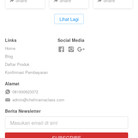
Share
Share
Share
TAIWAN
PUDING
STREET
KLASIK
FOOD- BY
LEGENDARIS -
`
Lihat Lagi
CHEF
BY CHEF DITA
STEPHANIE
Links
Social Media
Home
Blog
Daftar Produk
Konfirmasi Pembayaran
Alamat
081930623372
admin@chefmamaclass.com
Berita Newsletter
SUBSCRIBE
`