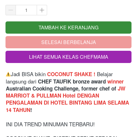
TAMBAH KE KERANJANG
`
SELESAI BERBELANJA
`
LIHAT SEMUA KELAS CHEFMAMA
`
Jadi BISA bikin
Belajar 
COCONUT SHAKE !
langsung dari
 CHEF TAUFIK bronze award 
winner
Australian Cooking Challenge, former chef of 
JW 
MARRIOT & PULLMAN Hotel DENGAN 
PENGALAMAN DI HOTEL BINTANG LIMA SELAMA 
14 TAHUN
!
INI DIA TREND MINUMAN TERBARU!