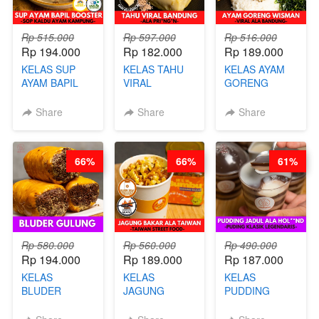
Rp 515.000
Rp 597.000
Rp 516.000
Rp 194.000
Rp 182.000
Rp 189.000
KELAS SUP
KELAS TAHU
KELAS AYAM
AYAM BAPIL
VIRAL
GORENG
BOOSTER -
BANDUNG -
WISMAN -
SOP KALDU
ALA PRI*NG*N
VIRAL ALA
Share
Share
Share
AYAM
- BY CHEF
BANDUNG- BY
KAMPUNG - BY
DITA
CHEF
CHEF
STEPHANIE
66%
66%
61%
STEPHANIE
Rp 580.000
Rp 560.000
Rp 490.000
Rp 194.000
Rp 189.000
Rp 187.000
KELAS
KELAS
KELAS
BLUDER
JAGUNG
PUDDING
GULUNG - BY
BAKAR ALA
JADUL ALA
CHEF DITA
TAIWAN -
HOL**ND -