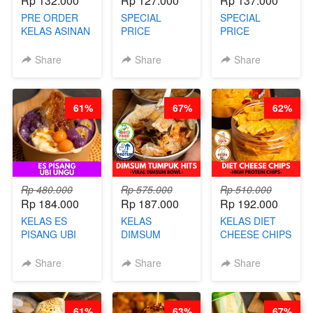
Rp 132.000
Rp 127.000
Rp 137.000
PRE ORDER
SPECIAL
SPECIAL
KELAS ASINAN
PRICE
PRICE
CERI VIRAL -
RELAUNCHING
RELAUNCHING
BY CHEF DITA
KELAS KOPI &
KELAS CAKWE
Share
Share
Share
(TAYANG 9
TEH TARIK ALA
& KUE BANTAL
AGUSTUS)
KOPITIAM BY
- BY CHEF
BARISTA
DITA
61%
67%
62%
ARISUDANA
(TANGGAL 04
(TANGGAL 04
AGS HARGA
AGS HARGA
NAIK! )
NAIK! )
Rp 480.000
Rp 575.000
Rp 510.000
Rp 184.000
Rp 187.000
Rp 192.000
KELAS ES
KELAS
KELAS DIET
PISANG UBI
DIMSUM
CHEESE CHIPS
UNGU - BY
TUMPUK HITS
- HIGH
CHEF DITA
- VIRAL
PROTEIN
Share
Share
Share
DIMSUM BOWL
CHIPS -BY
- BY CHEF
CHEF DITA
STEPHANIE
61%
63%
67%