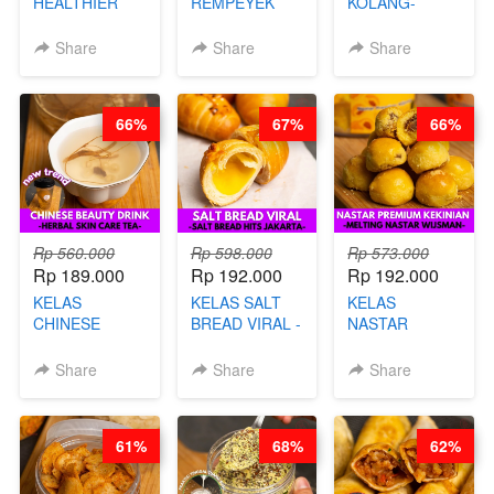
HEALTHIER
REMPEYEK
KOLANG-
CHIPS -
DALAM
KALING SEHAT
KERIPIK
KEMASAN - BY
- TANPA SIRUP
Share
Share
Share
SINGKONG &
CHEF DITA
& GULA PASIR-
UBI PREMIUM-
BY CHEF DITA
BY CHEF DITA
66%
67%
66%
Rp 560.000
Rp 598.000
Rp 573.000
Rp 189.000
Rp 192.000
Rp 192.000
KELAS
KELAS SALT
KELAS
CHINESE
BREAD VIRAL -
NASTAR
BEAUTY DRINK
SALT BREAD
PREMIUM
- HERBAL SKIN
HITS JAKARTA
KEKINIAN -
Share
Share
Share
CARE TEA - BY
- BY CHEF
MELTING
BARISTA
DITA
NASTAR
ARISUDANA
WIJSMAN- BY
61%
68%
62%
CHEF DITA