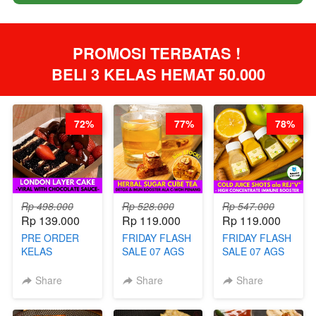
PROMOSI TERBATAS ! 
BELI 3 KELAS HEMAT 50.000
72%
77%
78%
Rp 498.000
Rp 528.000
Rp 547.000
Rp 139.000
Rp 119.000
Rp 119.000
PRE ORDER
FRIDAY FLASH
FRIDAY FLASH
KELAS
SALE 07 AGS
SALE 07 AGS
LONDON
KELAS
KELAS COLD
LAYER CAKE -
HERBAL
JUICE SHOTS
Share
Share
Share
VIRAL WITH
SUGAR CUBE -
ala REJ*V* -
CHOCOLATE
HEALTHY
HIGH