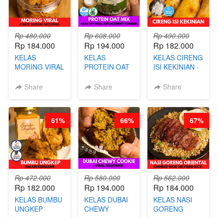
Rp 480.000
Rp 608.000
Rp 490.000
Rp 184.000
Rp 194.000
Rp 182.000
KELAS
KELAS
KELAS CIRENG
MORING VIRAL
PROTEIN OAT
ISI KEKINIAN -
- CIMOL
MIX - HEALTHY
BY CHEF DITA
KERING
MEAL
Share
Share
Share
MOLRING - BY
REPLACEMENT
CHEF DITA
POWDER - BY
BARISTA
61%
66%
67%
ARISUDANA
Rp 472.000
Rp 580.000
Rp 562.000
Rp 182.000
Rp 194.000
Rp 184.000
KELAS BUMBU
KELAS DUBAI
KELAS NASI
UNGKEP
CHEWY
GORENG
DALAM
COOKIE -
ORIENTAL -