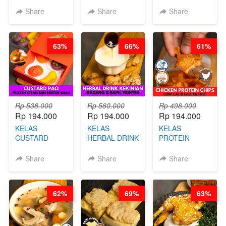
KEMASAN - BY
VIRAL
CHINESE WOK
Share
Share
Share
CHEF
DUJJONKU 주
HEI FRIED
STEPHANIE
쏜쿠 - BY CHEF
RICE - BY
DITA
CHEF
63%
66%
61%
STEPHANIE
Rp 538.000
Rp 580.000
Rp 498.000
Rp 194.000
Rp 194.000
Rp 194.000
KELAS
KELAS
KELAS
CUSTARD
HERBAL DRINK
PROTEIN
PAO- FROZEN
KEKINIAN -
CHICKEN
STEAM BUN
RADANG &
CHIPS -
Share
Share
Share
BENTUK
BAPIL
KERIPIK
BUAH- BY
FIGHTER - BY
DAGING AYAM
CHEF DITA
BARISTA
RENDAH
62%
69%
63%
ARISUDANA
KALORI
GLUTEN FREE
BY CHEF DITA