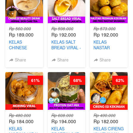
Rp 560.000
Rp 598.000
Rp 573.000
Rp 189.000
Rp 192.000
Rp 192.000
KELAS
KELAS SALT
KELAS
CHINESE
BREAD VIRAL -
NASTAR
BEAUTY DRINK
SALT BREAD
PREMIUM
- HERBAL SKIN
HITS JAKARTA
KEKINIAN -
Share
Share
Share
CARE TEA - BY
- BY CHEF
MELTING
BARISTA
DITA
NASTAR
ARISUDANA
WIJSMAN- BY
61%
68%
62%
CHEF DITA
Rp 480.000
Rp 608.000
Rp 490.000
Rp 184.000
Rp 194.000
Rp 182.000
KELAS
KELAS
KELAS CIRENG