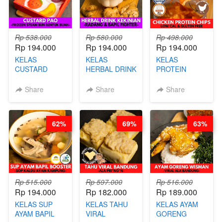
Rp 538.000
Rp 580.000
Rp 498.000
Rp 194.000
Rp 194.000
Rp 194.000
KELAS
KELAS
KELAS
CUSTARD
HERBAL DRINK
PROTEIN
PAO- FROZEN
KEKINIAN -
CHICKEN
STEAM BUN
RADANG &
CHIPS -
Share
Share
Share
BENTUK
BAPIL
KERIPIK
BUAH- BY
FIGHTER - BY
DAGING AYAM
CHEF DITA
BARISTA
RENDAH
62%
69%
63%
ARISUDANA
KALORI
GLUTEN FREE
BY CHEF DITA
Rp 515.000
Rp 597.000
Rp 516.000
Rp 194.000
Rp 182.000
Rp 189.000
KELAS SUP
KELAS TAHU
KELAS AYAM
AYAM BAPIL
VIRAL
GORENG