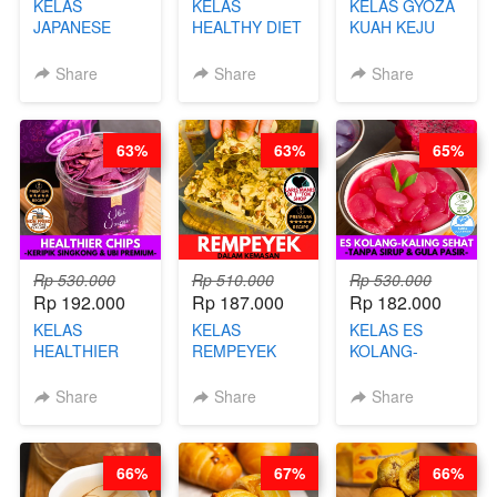
KELAS
KELAS
KELAS GYOZA
JAPANESE
HEALTHY DIET
KUAH KEJU
CHICKEN
SMOOTHIES -
VIRAL - BY
KARAAGE - BY
BY BARISTA
CHEF DITA
Share
Share
Share
CHEF
ARISUDANA
STEPHANIE
63%
63%
65%
Rp 530.000
Rp 510.000
Rp 530.000
Rp 192.000
Rp 187.000
Rp 182.000
KELAS
KELAS
KELAS ES
HEALTHIER
REMPEYEK
KOLANG-
CHIPS -
DALAM
KALING SEHAT
KERIPIK
KEMASAN - BY
- TANPA SIRUP
Share
Share
Share
SINGKONG &
CHEF DITA
& GULA PASIR-
UBI PREMIUM-
BY CHEF DITA
BY CHEF DITA
66%
67%
66%