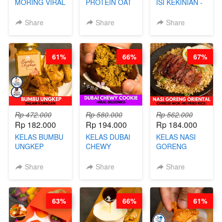
MORING VIRAL
PROTEIN OAT
ISI KEKINIAN -
- CIMOL
MIX - HEALTHY
BY CHEF DITA
KERING
MEAL
Share
Share
Share
MOLRING - BY
REPLACEMENT
CHEF DITA
POWDER - BY
BARISTA
61%
66%
67%
ARISUDANA
Rp 472.000
Rp 580.000
Rp 562.000
Rp 182.000
Rp 194.000
Rp 184.000
KELAS BUMBU
KELAS DUBAI
KELAS NASI
UNGKEP
CHEWY
GORENG
DALAM
COOKIE -
ORIENTAL -
KEMASAN - BY
VIRAL
CHINESE WOK
Share
Share
Share
CHEF
DUJJONKU 주
HEI FRIED
STEPHANIE
쏜쿠 - BY CHEF
RICE - BY
DITA
CHEF
63%
66%
61%
STEPHANIE