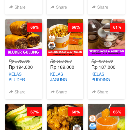
BOOSTER -
BANDUNG -
WISMAN -
SOP KALDU
ALA PRI*NG*N
VIRAL ALA
Share
Share
Share
AYAM
- BY CHEF
BANDUNG- BY
KAMPUNG - BY
DITA
CHEF
CHEF
STEPHANIE
66%
66%
61%
STEPHANIE
Rp 580.000
Rp 560.000
Rp 490.000
Rp 194.000
Rp 189.000
Rp 187.000
KELAS
KELAS
KELAS
BLUDER
JAGUNG
PUDDING
GULUNG - BY
BAKAR ALA
JADUL ALA
CHEF DITA
TAIWAN -
HOL**ND -
Share
Share
Share
TAIWAN
PUDING
STREET
KLASIK
FOOD- BY
LEGENDARIS -
67%
60%
66%
CHEF
BY CHEF DITA
STEPHANIE