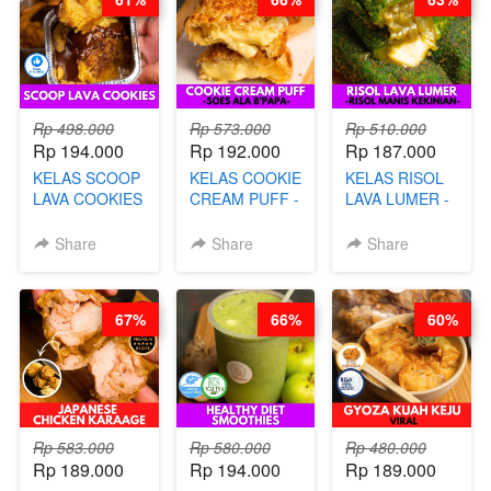
CHEF DITA
Rp 498.000
Rp 573.000
Rp 510.000
Rp 194.000
Rp 192.000
Rp 187.000
KELAS SCOOP
KELAS COOKIE
KELAS RISOL
LAVA COOKIES
CREAM PUFF -
LAVA LUMER -
-BY CHEF DITA
SOES ALA
RISOL MANIS
B’PAPA-BY
KEKINIAN-BY
Share
Share
Share
CHEF DITA
CHEF DITA
67%
66%
60%
Rp 583.000
Rp 580.000
Rp 480.000
Rp 189.000
Rp 194.000
Rp 189.000