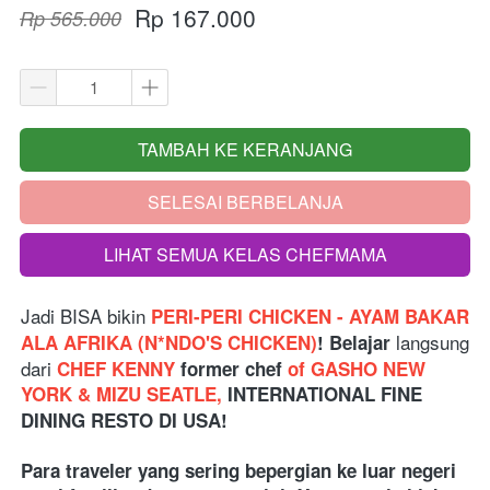
Rp 167.000
Rp 565.000
TAMBAH KE KERANJANG
`
SELESAI BERBELANJA
`
LIHAT SEMUA KELAS CHEFMAMA
`
Jadi BISA bikin
 PERI-PERI CHICKEN - AYAM BAKAR 
langsung 
ALA AFRIKA (N*NDO'S CHICKEN)
! Belajar 
dari
CHEF KENNY 
former chef
 of GASHO NEW 
YORK & MIZU SEATLE, 
INTERNATIONAL FINE 
DINING RESTO DI USA!
Para traveler yang sering bepergian ke luar negeri 