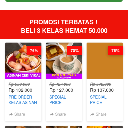
PROMOSI TERBATAS ! 
BELI 3 KELAS HEMAT 50.000
76%
70%
76%
Rp 550.000
Rp 427.000
Rp 572.000
Rp 132.000
Rp 127.000
Rp 137.000
PRE ORDER
SPECIAL
SPECIAL
KELAS ASINAN
PRICE
PRICE
CERI VIRAL -
RELAUNCHING
RELAUNCHING
BY CHEF DITA
KELAS KOPI &
KELAS CAKWE
Share
Share
Share
(TAYANG 9
TEH TARIK ALA
& KUE BANTAL
AGUSTUS)
KOPITIAM BY
- BY CHEF