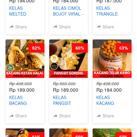
Rp 194.000
Rp 184.000
Rp 187.000
KELAS
KELAS CIMOL
KELAS
MELTED
BOJOT VIRAL -
TRIANGLE
BURNT
CIMOL VIRAL
CAKE VIRAL -
CHEESECAKE -
BLOK M -BY
CAKE BOLU
Share
Share
Share
VIRAL
CHEF DITA
ALA OB*LAB -
CHEESECAKE
(TAYANG 29
BY CHEF DITA
DALAM
JUNI)
62%
66%
63%
KALENG-BY
CHEF DITA
Rp 498.000
Rp 560.000
Rp 498.000
Rp 189.000
Rp 189.000
Rp 184.000
KELAS
KELAS
KELAS
BACANG
PANGSIT
KACANG
KETAN HALAL -
GORENG -
TELUR KRIBO -
PREMIUM
LENGKAP
KACANG
Share
Share
Share
AYAM & SAPI -
DENGAN
DISCO -BY
BY CHEF DITA
KULIT
CHEF DITA
PANGSIT -BY
61%
66%
63%