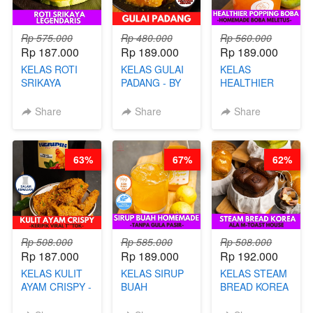
Rp 575.000
Rp 480.000
Rp 560.000
Rp 187.000
Rp 189.000
Rp 189.000
KELAS ROTI
KELAS GULAI
KELAS
SRIKAYA
PADANG - BY
HEALTHIER
LEGENDARIS -
FOODIES
POPPING
BY CHEF DITA
NADIA
BOBA -
Share
Share
Share
HOMEMADE
BOBA
MELETUS - BY
63%
67%
62%
BARISTA ARI
Rp 508.000
Rp 585.000
Rp 508.000
Rp 187.000
Rp 189.000
Rp 192.000
KELAS KULIT
KELAS SIRUP
KELAS STEAM
AYAM CRISPY -
BUAH
BREAD KOREA
KERIPIK VIRAL
HOMEMADE -
- ALA M-TOAST
T**TOK - BY
TANPA GULA
HOUSE - BY