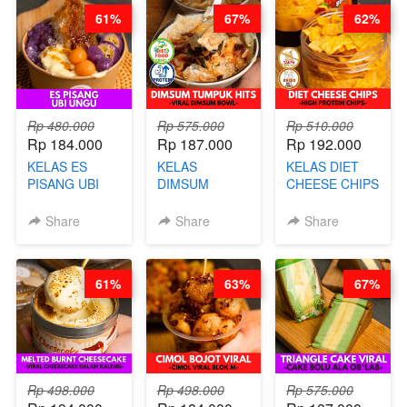
BARISTA
DITA
61%
67%
62%
ARISUDANA
(TANGGAL 04
(TANGGAL 04
AGS HARGA
AGS HARGA
NAIK! )
NAIK! )
Rp 480.000
Rp 575.000
Rp 510.000
Rp 184.000
Rp 187.000
Rp 192.000
KELAS ES
KELAS
KELAS DIET
PISANG UBI
DIMSUM
CHEESE CHIPS
UNGU - BY
TUMPUK HITS
- HIGH
CHEF DITA
- VIRAL
PROTEIN
Share
Share
Share
DIMSUM BOWL
CHIPS -BY
- BY CHEF
CHEF DITA
STEPHANIE
61%
63%
67%
Rp 498.000
Rp 498.000
Rp 575.000