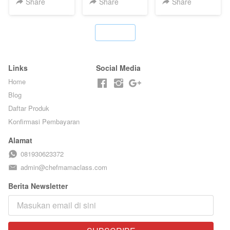
Share
Share
Share
CHEF DITA
PASIR - BY
CHEF DITA
BARISTA
ARISUDANA
`
Links
Social Media
Home
Blog
Daftar Produk
Konfirmasi Pembayaran
Alamat
081930623372
admin@chefmamaclass.com
Berita Newsletter