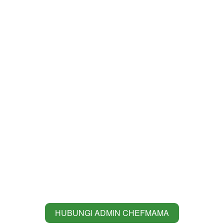
HUBUNGI ADMIN CHEFMAMA
`