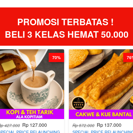
PROMOSI TERBATAS ! 
BELI 3 KELAS HEMAT 50.000
70%
76
Rp 127.000
Rp 137.000
Rp 427.000
Rp 572.000
SPECIAL PRICE RELAUNCHING
SPECIAL PRICE RELAUNCHIN