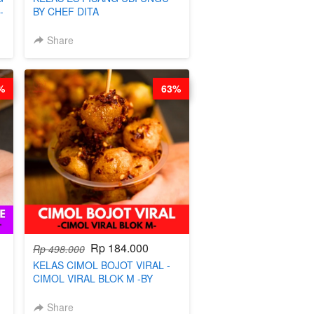
-
BY CHEF DITA
Share
%
63%
Rp 184.000
Rp 498.000
KELAS CIMOL BOJOT VIRAL -
CIMOL VIRAL BLOK M -BY
-
CHEF DITA (TAYANG 29 JUNI)
Share