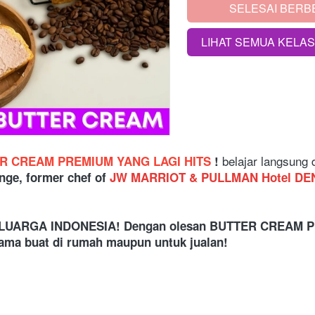
SELESAI BERB
`
LIHAT SEMUA KELA
`
belajar langsung 
ER CREAM PREMIUM YANG LAGI HITS 
! 
nge, former chef of 
JW MARRIOT & PULLMAN Hotel DE
LUARGA INDONESIA! Dengan olesan BUTTER CREAM P
ama buat di rumah maupun untuk jualan!