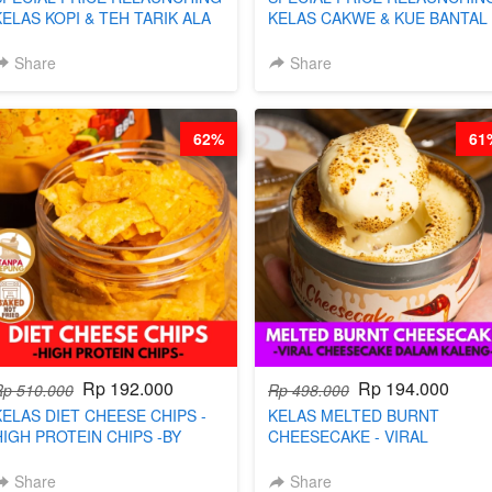
KELAS KOPI & TEH TARIK ALA
KELAS CAKWE & KUE BANTAL 
KOPITIAM BY BARISTA
BY CHEF DITA (TANGGAL 04
ARISUDANA (TANGGAL 04 AGS
AGS HARGA NAIK! )
Share
Share
HARGA NAIK! )
62%
61
Rp 192.000
Rp 194.000
Rp 510.000
Rp 498.000
KELAS DIET CHEESE CHIPS -
KELAS MELTED BURNT
HIGH PROTEIN CHIPS -BY
CHEESECAKE - VIRAL
CHEF DITA
CHEESECAKE DALAM KALENG
BY CHEF DITA
Share
Share