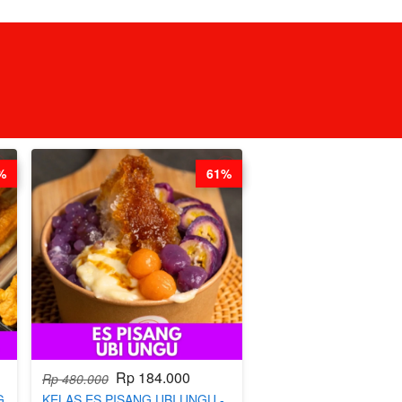
%
61%
Rp 184.000
Rp 480.000
G
KELAS ES PISANG UBI UNGU -