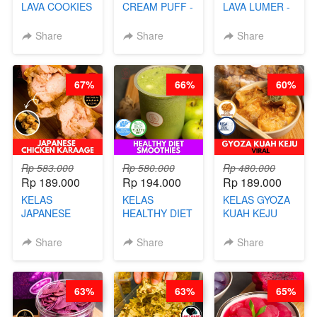
LAVA COOKIES
CREAM PUFF -
LAVA LUMER -
-BY CHEF DITA
SOES ALA
RISOL MANIS
B’PAPA-BY
KEKINIAN-BY
Share
Share
Share
CHEF DITA
CHEF DITA
67%
66%
60%
Rp 583.000
Rp 580.000
Rp 480.000
Rp 189.000
Rp 194.000
Rp 189.000
KELAS
KELAS
KELAS GYOZA
JAPANESE
HEALTHY DIET
KUAH KEJU
CHICKEN
SMOOTHIES -
VIRAL - BY
KARAAGE - BY
BY BARISTA
CHEF DITA
Share
Share
Share
CHEF
ARISUDANA
STEPHANIE
63%
63%
65%