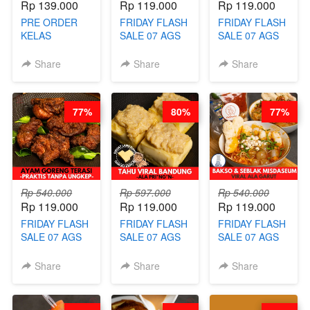
Rp 139.000
Rp 119.000
Rp 119.000
PRE ORDER
FRIDAY FLASH
FRIDAY FLASH
KELAS
SALE 07 AGS
SALE 07 AGS
LONDON
KELAS
KELAS COLD
LAYER CAKE -
HERBAL
JUICE SHOTS
Share
Share
Share
VIRAL WITH
SUGAR CUBE -
ala REJ*V* -
CHOCOLATE
HEALTHY
HIGH
SAUCE- BY
DETOX & IMUN
CONCENTRATE
77%
80%
77%
CHEF DITA
BOOSTER
IMMUNE
(TAYANG 18
HITS PENANG
BOOSTER BY
AGUSTUS)
- BY BARISTA
BARISTA
ARISUDANA
ARISUDANA
Rp 540.000
Rp 597.000
Rp 540.000
Rp 119.000
Rp 119.000
Rp 119.000
FRIDAY FLASH
FRIDAY FLASH
FRIDAY FLASH
SALE 07 AGS
SALE 07 AGS
SALE 07 AGS
KELAS AYAM
KELAS TAHU
KELAS BAKSO
GORENG
VIRAL
& SEBLAK
Share
Share
Share
TERASI-
BANDUNG -
MISDASEUM -
PRAKTIS
ALA PRI*NG*N
VIRAL ALA
TANPA
- BY CHEF
GARUT - BY