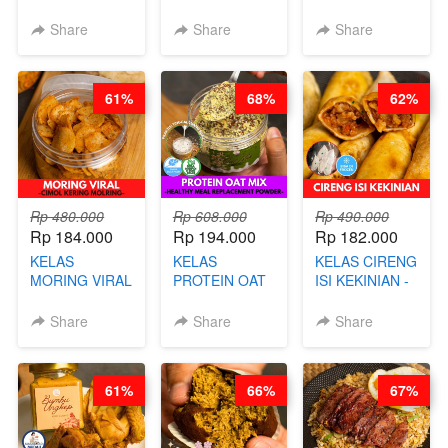
BEAUTY DRINK
SALT BREAD
PREMIUM
- HERBAL SKIN
HITS JAKARTA
KEKINIAN -
Share
Share
Share
CARE TEA - BY
- BY CHEF
MELTING
BARISTA
DITA
NASTAR
ARISUDANA
WIJSMAN- BY
61%
68%
62%
CHEF DITA
Rp 480.000
Rp 608.000
Rp 490.000
Rp 184.000
Rp 194.000
Rp 182.000
KELAS
KELAS
KELAS CIRENG
MORING VIRAL
PROTEIN OAT
ISI KEKINIAN -
- CIMOL
MIX - HEALTHY
BY CHEF DITA
KERING
MEAL
Share
Share
Share
MOLRING - BY
REPLACEMENT
CHEF DITA
POWDER - BY
BARISTA
61%
66%
67%
ARISUDANA