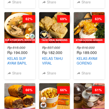
STEAM BUN
RADANG &
CHIPS -
Share
Share
Share
BENTUK
BAPIL
KERIPIK
BUAH- BY
FIGHTER - BY
DAGING AYAM
CHEF DITA
BARISTA
RENDAH
62%
69%
63%
ARISUDANA
KALORI
GLUTEN FREE
BY CHEF DITA
Rp 515.000
Rp 597.000
Rp 516.000
Rp 194.000
Rp 182.000
Rp 189.000
KELAS SUP
KELAS TAHU
KELAS AYAM
AYAM BAPIL
VIRAL
GORENG
BOOSTER -
BANDUNG -
WISMAN -
SOP KALDU
ALA PRI*NG*N
VIRAL ALA
Share
Share
Share
AYAM
- BY CHEF
BANDUNG- BY
KAMPUNG - BY
DITA
CHEF
CHEF
STEPHANIE
66%
66%
61%
STEPHANIE