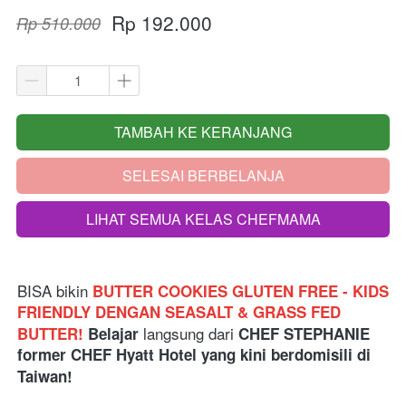
Rp 192.000
Rp 510.000
TAMBAH KE KERANJANG
`
SELESAI BERBELANJA
`
LIHAT SEMUA KELAS CHEFMAMA
`
BISA bikin
BUTTER COOKIES GLUTEN FREE - KIDS 
FRIENDLY DENGAN SEASALT & GRASS FED 
langsung dari 
BUTTER! 
Belajar 
CHEF STEPHANIE 
former CHEF Hyatt Hotel yang kini berdomisili di 
Taiwan!