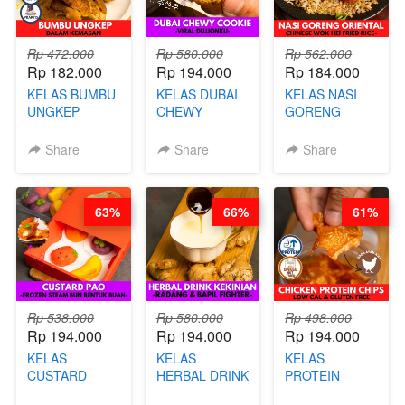
Rp 472.000
Rp 580.000
Rp 562.000
Rp 182.000
Rp 194.000
Rp 184.000
KELAS BUMBU
KELAS DUBAI
KELAS NASI
UNGKEP
CHEWY
GORENG
DALAM
COOKIE -
ORIENTAL -
KEMASAN - BY
VIRAL
CHINESE WOK
Share
Share
Share
CHEF
DUJJONKU 주
HEI FRIED
STEPHANIE
쏜쿠 - BY CHEF
RICE - BY
DITA
CHEF
63%
66%
61%
STEPHANIE
Rp 538.000
Rp 580.000
Rp 498.000
Rp 194.000
Rp 194.000
Rp 194.000
KELAS
KELAS
KELAS
CUSTARD
HERBAL DRINK
PROTEIN
PAO- FROZEN
KEKINIAN -
CHICKEN