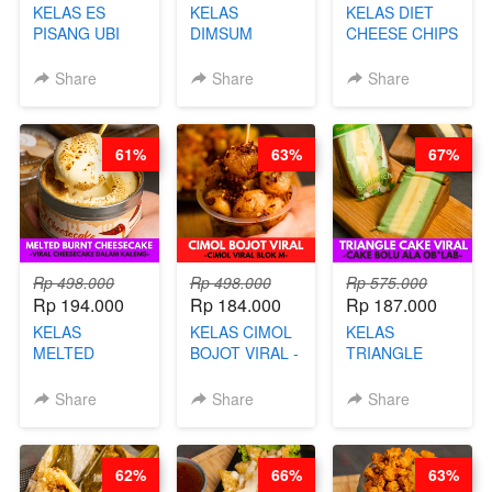
KELAS ES
KELAS
KELAS DIET
PISANG UBI
DIMSUM
CHEESE CHIPS
UNGU - BY
TUMPUK HITS
- HIGH
CHEF DITA
- VIRAL
PROTEIN
Share
Share
Share
DIMSUM BOWL
CHIPS -BY
- BY CHEF
CHEF DITA
STEPHANIE
61%
63%
67%
Rp 498.000
Rp 498.000
Rp 575.000
Rp 194.000
Rp 184.000
Rp 187.000
KELAS
KELAS CIMOL
KELAS
MELTED
BOJOT VIRAL -
TRIANGLE
BURNT
CIMOL VIRAL
CAKE VIRAL -
CHEESECAKE -
BLOK M -BY
CAKE BOLU
Share
Share
Share
VIRAL
CHEF DITA
ALA OB*LAB -
CHEESECAKE
(TAYANG 29
BY CHEF DITA
DALAM
JUNI)
62%
66%
63%
KALENG-BY