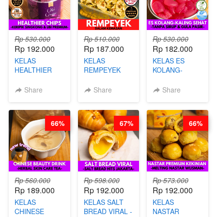
Rp 530.000
Rp 510.000
Rp 530.000
Rp 192.000
Rp 187.000
Rp 182.000
KELAS
KELAS
KELAS ES
HEALTHIER
REMPEYEK
KOLANG-
CHIPS -
DALAM
KALING SEHAT
KERIPIK
KEMASAN - BY
- TANPA SIRUP
Share
Share
Share
SINGKONG &
CHEF DITA
& GULA PASIR-
UBI PREMIUM-
BY CHEF DITA
BY CHEF DITA
66%
67%
66%
Rp 560.000
Rp 598.000
Rp 573.000
Rp 189.000
Rp 192.000
Rp 192.000
KELAS
KELAS SALT
KELAS
CHINESE
BREAD VIRAL -
NASTAR