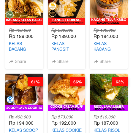
CHEF DITA
Rp 498.000
Rp 560.000
Rp 498.000
Rp 189.000
Rp 189.000
Rp 184.000
KELAS
KELAS
KELAS
BACANG
PANGSIT
KACANG
KETAN HALAL -
GORENG -
TELUR KRIBO -
PREMIUM
LENGKAP
KACANG
Share
Share
Share
AYAM & SAPI -
DENGAN
DISCO -BY
BY CHEF DITA
KULIT
CHEF DITA
PANGSIT -BY
61%
66%
63%
CHEF DITA
Rp 498.000
Rp 573.000
Rp 510.000
Rp 194.000
Rp 192.000
Rp 187.000
KELAS SCOOP
KELAS COOKIE
KELAS RISOL