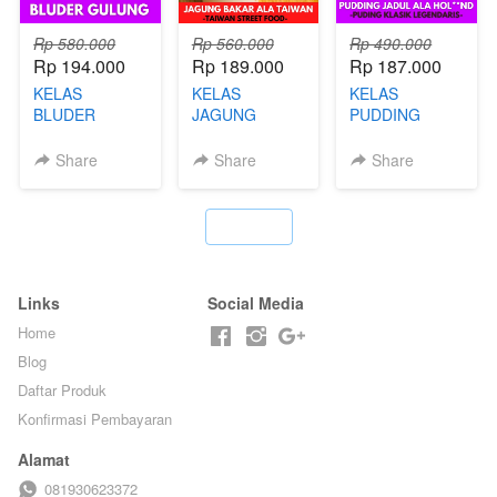
Rp 580.000
Rp 560.000
Rp 490.000
Rp 194.000
Rp 189.000
Rp 187.000
KELAS
KELAS
KELAS
BLUDER
JAGUNG
PUDDING
GULUNG - BY
BAKAR ALA
JADUL ALA
CHEF DITA
TAIWAN -
HOL**ND -
Share
Share
Share
TAIWAN
PUDING
STREET
KLASIK
FOOD- BY
LEGENDARIS -
`
CHEF
BY CHEF DITA
STEPHANIE
Links
Social Media
Home
Blog
Daftar Produk
Konfirmasi Pembayaran
Alamat
081930623372