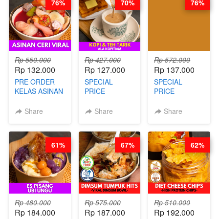
76%
70%
76%
UNGKEP - BY
DITA
CHEF WARSIDI
CHEF WARSIDI
WONG
WONG
Rp 550.000
Rp 427.000
Rp 572.000
Rp 132.000
Rp 127.000
Rp 137.000
PRE ORDER
SPECIAL
SPECIAL
KELAS ASINAN
PRICE
PRICE
CERI VIRAL -
RELAUNCHING
RELAUNCHING
BY CHEF DITA
KELAS KOPI &
KELAS CAKWE
Share
Share
Share
(TAYANG 9
TEH TARIK ALA
& KUE BANTAL
AGUSTUS)
KOPITIAM BY
- BY CHEF
BARISTA
DITA
61%
67%
62%
ARISUDANA
(TANGGAL 10
(TANGGAL 10
AGS HARGA
AGS HARGA
NAIK! )
NAIK! )
Rp 480.000
Rp 575.000
Rp 510.000
Rp 184.000
Rp 187.000
Rp 192.000